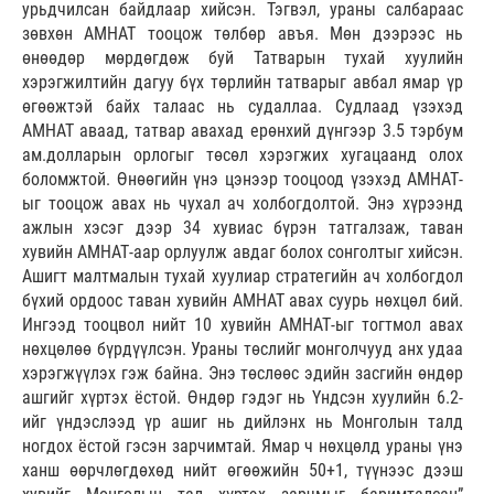
урьдчилсан байдлаар хийсэн. Тэгвэл, ураны салбараас
зөвхөн АМНАТ тооцож төлбөр авъя. Мөн дээрээс нь
өнөөдөр мөрдөгдөж буй Татварын тухай хуулийн
хэрэгжилтийн дагуу бүх төрлийн татварыг авбал ямар үр
өгөөжтэй байх талаас нь судаллаа. Судлаад үзэхэд
АМНАТ аваад, татвар авахад ерөнхий дүнгээр 3.5 тэрбум
ам.долларын орлогыг төсөл хэрэгжих хугацаанд олох
боломжтой. Өнөөгийн үнэ цэнээр тооцоод үзэхэд АМНАТ-
ыг тооцож авах нь чухал ач холбогдолтой. Энэ хүрээнд
ажлын хэсэг дээр 34 хувиас бүрэн татгалзаж, таван
хувийн АМНАТ-аар орлуулж авдаг болох сонголтыг хийсэн.
Ашигт малтмалын тухай хуулиар стратегийн ач холбогдол
бүхий ордоос таван хувийн АМНАТ авах суурь нөхцөл бий.
Ингээд тооцвол нийт 10 хувийн АМНАТ-ыг тогтмол авах
нөхцөлөө бүрдүүлсэн. Ураны төслийг монголчууд анх удаа
хэрэгжүүлэх гэж байна. Энэ төслөөс эдийн засгийн өндөр
ашгийг хүртэх ёстой. Өндөр гэдэг нь Үндсэн хуулийн 6.2-
ийг үндэслээд үр ашиг нь дийлэнх нь Монголын талд
ногдох ёстой гэсэн зарчимтай. Ямар ч нөхцөлд ураны үнэ
ханш өөрчлөгдөхөд нийт өгөөжийн 50+1, түүнээс дээш