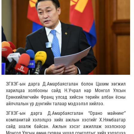
ЗГХЭГ-ын дарга Д.Амарбаясгалан болон Цахим хөгжил
харилцаа холбооны сайд Н.Учрал нар Монгол Улсын
Ерөнхийлөгчийн Франц улсад хийсэн төрийн албан ёсны
айлчлалын үр дүнгийн талаар мэдээлэл хийлээ.
ЗГХЭГ-ын дарга Д.Амарбаясгалан “Орано майнинг”
компанитай хэлэлцээ хийх ажлын хэсгийг Х.Нямбаатар
сайд ахалж байсан. Ажлын хэсэг ажиллаж эхэлснээр
Монгол Улсын өмнө гурван чухал сонголтыг хийх хэрэгцээ