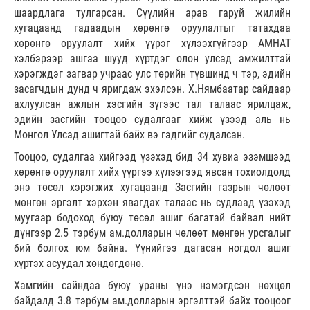
шаардлага тулгарсан. Сүүлийн арав гаруй жилийн
хугацаанд гадаадын хөрөнгө оруулалтыг татахдаа
хөрөнгө оруулалт хийх үүрэг хүлээхгүйгээр АМНАТ
хэлбэрээр ашгаа шууд хүртдэг олон улсад амжилттай
хэрэгждэг загвар учраас улс төрийн түвшинд ч тэр, эдийн
засагчдын дунд ч яригдаж эхэлсэн. Х.Нямбаатар сайдаар
ахлуулсан ажлын хэсгийн зүгээс тал талаас ярилцаж,
эдийн засгийн тооцоо судалгааг хийж үзээд аль нь
Монгол Улсад ашигтай байх вэ гэдгийг судалсан.
Тооцоо, судалгаа хийгээд үзэхэд бид 34 хувиа эзэмшээд
хөрөнгө оруулалт хийх үүргээ хүлээгээд явсан тохиолдолд
энэ төсөл хэрэгжих хугацаанд Засгийн газрын чөлөөт
мөнгөн эргэлт хэрхэн явагдах талаас нь судлаад үзэхэд
муугаар бодоход буюу төсөл ашиг багатай байвал нийт
дүнгээр 2.5 тэрбум ам.долларын чөлөөт мөнгөн урсгалыг
бий болгох юм байна. Үүнийгээ дагасан ногдол ашиг
хүртэх асуудал хөндөгдөнө.
Хамгийн сайндаа буюу ураны үнэ нэмэгдсэн нөхцөл
байдалд 3.8 тэрбум ам.долларын эргэлттэй байх тооцоог