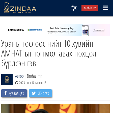
Mobile TV
НИЙТЛЭЛЧИД
ТВ8
Ураны төслөөс нийт 10 хувийн
ӨГЛӨӨНИЙ СОНИН
АУДИО ЗОХИОЛ
АМНАТ-ыг тогтмол авах нөхцөл
ЗИНДАА СЭТГҮҮЛ
бүрдсэн гэв
Автор
Zindaa.mn
|
2023 оны 10 сарын 18
Хуваалцах
Жиргэх