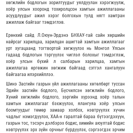
хөгжлийн бодлогын зорилтуудыг уялдуулан хэрэгжүүлж,
хоёр улсын хооронд тохиролцсон хамтын ажиллагааны
асуудлуудыг ажил хэрэг болгохын тулд нягт хамтран
ажиллаж байгааг тэмдэглэв.
Ерөнхий сайд Л.Оюун-Эрдэнэ БНХАУ-тай сайн хөршийн
найрсаг харилцаа, харилцан ашигтай хамтын ажиллагааг
урт хугацаанд тогтвортой хөгжүүлэх нь Монгол Улсын
гадаад бодлогын тэргүүлэх чиглэл болохыг тэмдэглэж,
хоёр улсын бүхий л салбарын харилцаа, хамтын
ажиллагаа өргөжин хөгжиж байгаад сэтгэл хангалуун
байгаагаа илэрхийллээ.
Шинэ Засгийн газрын үйл ажиллагааны хөтөлбөрт туссан
Эдийн засгийн бодлого, Бүсчилсэн хөгжлийн бодлого,
Хүний хөгжлийн бодлого, зэргийн хүрээнд хоёр талын
хамтын ажиллагааг бэхжүүлэх, ялангуяа хоёр улсын
боомтуудыг төмөр замаар холбох, нэвтрүүлэх хүчин
чадлыг нэмэгдүүлэх, ХАА-н гаралтай бараа бүтээгдэхүүн,
газрын тос, тэсэрч дэлбэрэх бодис, химийн аюултай бодис
нэвтрүүлэх эрх зүйн орчныг бүрдүүлэх, сэргээгдэх эрчим