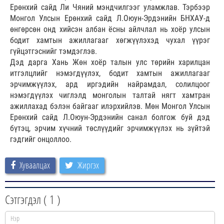
Ерөнхий сайд Ли Чяний мэндчилгээг уламжлав. Тэрбээр
Монгол Улсын Ерөнхий сайд Л.Оюун-Эрдэнийн БНХАУ-д
өнгөрсөн онд хийсэн албан ёсны айлчлал нь хоёр улсын
бодит хамтын ажиллагааг хөгжүүлэхэд чухал үүрэг
гүйцэтгэснийг тэмдэглэв.
Дэд дарга Хань Жөн хоёр талын улс төрийн харилцан
итгэлцлийг нэмэгдүүлэх, бодит хамтын ажиллагааг
эрчимжүүлэх, ард иргэдийн найрамдал, солилцоог
нэмэгдүүлэх чиглэлд монголын талтай нягт хамтран
ажиллахад бэлэн байгааг илэрхийлэв. Мөн Монгол Улсын
Ерөнхий сайд Л.Оюун-Эрдэнийн санал болгож буй дэд
бүтэц, эрчим хүчний төслүүдийг эрчимжүүлэх нь зүйтэй
гэдгийг онцоллоо.
Хуваалцах
Жиргэх
Сэтгэгдэл (
1
)