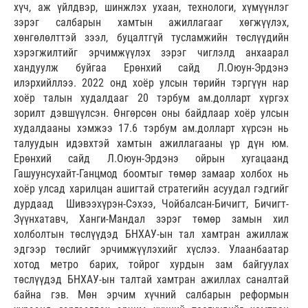
хүч, аж үйлдвэр, шинжлэх ухаан, технологи, хүмүүнлэг
зэрэг салбарын хамтын ажиллагааг хөгжүүлэх,
хөнгөлөлттэй зээл, буцалтгүй тусламжийн төслүүдийн
хэрэгжилтийг эрчимжүүлэх зэрэг чиглэлд анхаарал
хандуулж буйгаа Ерөнхий сайд Л.Оюун-Эрдэнэ
илэрхийллээ. 2022 онд хоёр улсын төрийн тэргүүн нар
хоёр талын худалдааг 20 тэрбум ам.долларт хүргэх
зорилт дэвшүүлсэн. Өнгөрсөн оны байдлаар хоёр улсын
худалдааны хэмжээ 17.6 тэрбум ам.долларт хүрсэн нь
талуудын идэвхтэй хамтын ажиллагааны үр дүн юм.
Ерөнхий сайд Л.Оюун-Эрдэнэ ойрын хугацаанд
Гашуунсухайт-Ганцмод боомтыг төмөр замаар холбох нь
хоёр улсад харилцан ашигтай стратегийн асуудал гэдгийг
дурдаад Шивээхүрэн-Сэхээ, Чойбалсан-Бичигт, Бичигт-
Зүүнхатавч, Ханги-Мандал зэрэг төмөр замын хил
холболтын төслүүдэд БНХАУ-ын тал хамтран ажиллаж
эдгээр төслийг эрчимжүүлэхийг хүслээ. Улаанбаатар
хотод метро барих, тойрог хурдын зам байгуулах
төслүүдэд БНХАУ-ын талтай хамтран ажиллах саналтай
байна гэв. Мөн эрчим хүчний салбарын реформын