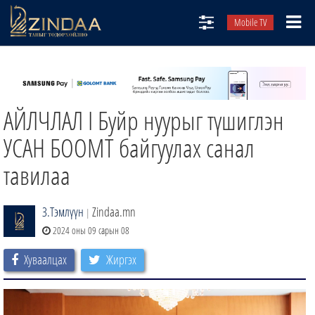
Mobile TV
НИЙТЛЭЛЧИД
ТВ8
АЙЛЧЛАЛ I Буйр нуурыг түшиглэн
ӨГЛӨӨНИЙ СОНИН
АУДИО ЗОХИОЛ
УСАН БООМТ байгуулах санал
ЗИНДАА СЭТГҮҮЛ
тавилаа
З.Тэмлүүн
Zindaa.mn
|
2024 оны 09 сарын 08
Хуваалцах
Жиргэх