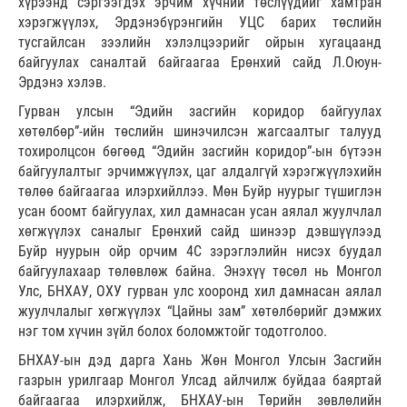
хүрээнд сэргээгдэх эрчим хүчний төслүүдийг хамтран
хэрэгжүүлэх, Эрдэнэбүрэнгийн УЦС барих төслийн
тусгайлсан зээлийн хэлэлцээрийг ойрын хугацаанд
байгуулах саналтай байгаагаа Ерөнхий сайд Л.Оюун-
Эрдэнэ хэлэв.
Гурван улсын “Эдийн засгийн коридор байгуулах
хөтөлбөр”-ийн төслийн шинэчилсэн жагсаалтыг талууд
тохиролцсон бөгөөд “Эдийн засгийн коридор”-ын бүтээн
байгуулалтыг эрчимжүүлэх, цаг алдалгүй хэрэгжүүлэхийн
төлөө байгаагаа илэрхийллээ. Мөн Буйр нуурыг түшиглэн
усан боомт байгуулах, хил дамнасан усан аялал жуулчлал
хөгжүүлэх саналыг Ерөнхий сайд шинээр дэвшүүлээд
Буйр нуурын ойр орчим 4C зэрэглэлийн нисэх буудал
байгуулахаар төлөвлөж байна. Энэхүү төсөл нь Монгол
Улс, БНХАУ, ОХУ гурван улс хооронд хил дамнасан аялал
жуулчлалыг хөгжүүлэх “Цайны зам” хөтөлбөрийг дэмжих
нэг том хүчин зүйл болох боломжтойг тодотголоо.
БНХАУ-ын дэд дарга Хань Жөн Монгол Улсын Засгийн
газрын урилгаар Монгол Улсад айлчилж буйдаа баяртай
байгаагаа илэрхийлж, БНХАУ-ын Төрийн зөвлөлийн