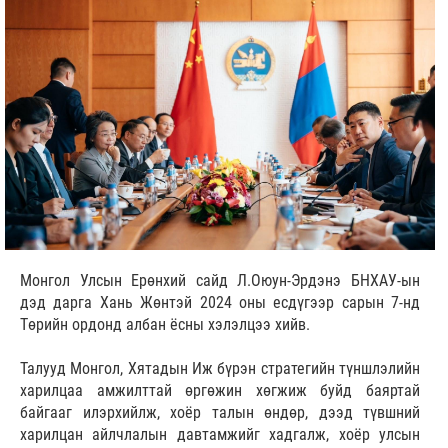
Монгол Улсын Ерөнхий сайд Л.Оюун-Эрдэнэ БНХАУ-ын
дэд дарга Хань Жөнтэй 2024 оны есдүгээр сарын 7-нд
Төрийн ордонд албан ёсны хэлэлцээ хийв.
Талууд Монгол, Хятадын Иж бүрэн стратегийн түншлэлийн
харилцаа амжилттай өргөжин хөгжиж буйд баяртай
байгааг илэрхийлж, хоёр талын өндөр, дээд түвшний
харилцан айлчлалын давтамжийг хадгалж, хоёр улсын