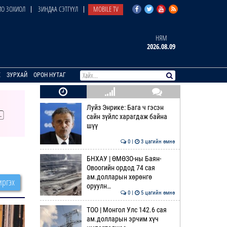
О ЗОХИОЛ
ЗИНДАА СЭТГҮҮЛ
MOBILE TV
НЯМ
2026.08.09
E
ЗУРХАЙ
ОРОН НУТАГ
Луйз Энрике: Бага ч гэсэн
сайн зүйлс харагдаж байна
шүү
0 |
3 цагийн өмнө
БНХАУ | ӨМӨЗО-ны Баян-
Овоогийн ордод 74 сая
ам.долларын хөрөнгө
ргэх
оруулн…
0 |
5 цагийн өмнө
ТОО | Монгол Улс 142.6 сая
ам.долларын эрчим хүч