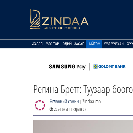
ЭХЛЭЛ
УЛС ТӨР
ЭДИЙН ЗАСАГ
НИЙГЭМ
УУЛ УУРХАЙ
ХУ
Регина Бретт: Туузаар боог
Өглөөний сонин
Zindaa.mn
|
2024 оны 11 сарын 07