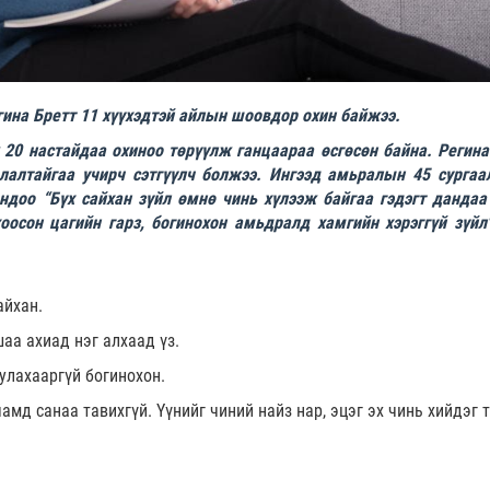
гина Бретт 11 хүүхэдтэй айлын шоовдор охин байжээ.
 20 настайдаа охиноо төрүүлж ганцаараа өсгөсөн байна. Регина
лалтайгаа учирч сэтгүүлч болжээ. Ингээд амьралын 45 сургаа
ндоо “Бүх сайхан зүйл өмнө чинь хүлээж байгаа гэдэгт дандаа
оосон цагийн гарз, богинохон амьдралд хамгийн хэрэггүй зүйл"
айхан.
аа ахиад нэг алхаад үз.
улахааргүй богинохон.
амд санаа тавихгүй. Үүнийг чиний найз нар, эцэг эх чинь хийдэг 