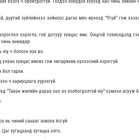
айх хэзээ ч оройтдоггүй. Гэхдээ хоёрдох хүүхэд нас чинь зөвхөн
й, дуртай зүйлийнхээ хойноос дагах мөч ирэхэд “Үгүй” гэж хэзээ
хэрэглэл хэрэглэ, гоё дотуур хувцас өмс. Онцгой тохиолдолд гэ
 чинь өнөөдөр.
ь юу ч болсон яах вэ.
ц улаан хувцас өмсөх гэж хөгшрөхөө хүлээсний хэрэггүй.
н бол тархи.
хэн ч хариуцлага үүрэхгүй.
үед “Таван жилийн дараа энэ ач холбогдолтой юу” хэмээн асууж б
.
ох нь чиний санааг зовоох ёсгүй.
. Цаг хугацаанд хугацаа олго.