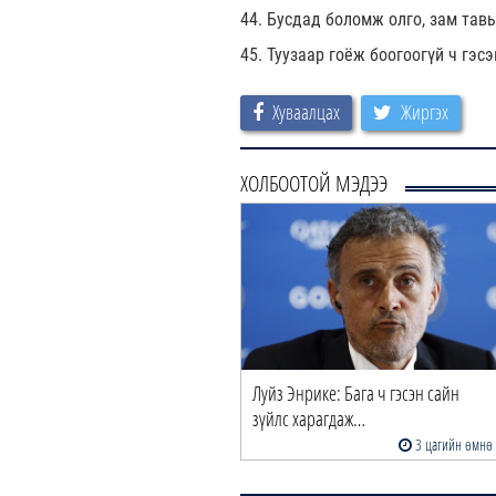
44. Бусдад боломж олго, зам тавь
45. Туузаар гоёж боогоогүй ч гэс
Хуваалцах
Жиргэх
ХОЛБООТОЙ МЭДЭЭ
Луйз Энрике: Бага ч гэсэн сайн
зүйлс харагдаж…
3 цагийн өмнө