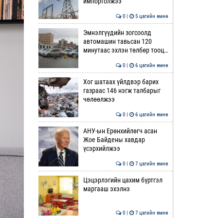
импортолжээ
0 |
5 цагийн өмнө
Эмнэлгүүдийн зогсоолд
автомашин тавьсан 120
минутаас эхлэн төлбөр тооц…
0 |
6 цагийн өмнө
Хог шатаах үйлдвэр барих
газраас 146 нэгж талбарыг
чөлөөлжээ
0 |
6 цагийн өмнө
АНУ-ын Ерөнхийлөгч асан
Жое Байдены хавдар
үсэрхийлжээ
0 |
7 цагийн өмнө
Цэцэрлэгийн цахим бүртгэл
маргааш эхэлнэ
0 |
7 цагийн өмнө