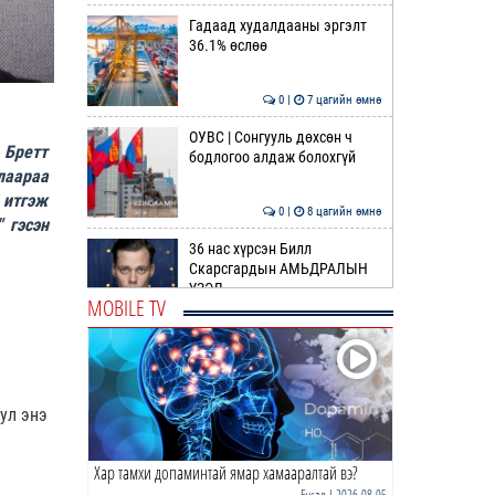
Гадаад худалдааны эргэлт
36.1% өслөө
0 |
7 цагийн өмнө
ОУВС | Сонгууль дөхсөн ч
 Бретт
бодлогоо алдаж болохгүй
лаараа
 итгэж
0 |
8 цагийн өмнө
 гэсэн
36 нас хүрсэн Билл
Скарсгардын АМЬДРАЛЫН
ҮЗЭЛ
MOBILE TV
0 |
9 цагийн өмнө
ӨРНИЙН ЗУРХАЙ |
Жинлүүрийнхний бүтээлч
байдал нэмэгдэнэ
тул энэ
0 |
10 цагийн өмнө
Хар тамхи допаминтай ямар хамааралтай вэ?
ӨГЛӨӨНИЙ МЭНД!
Бусад
| 2026-08-05