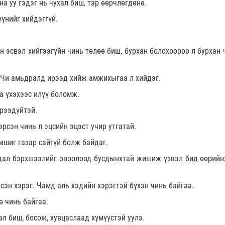
на уу гэдэг нь чухал биш, тэр өөрчлөгдөнө.
үүнийг хийдэггүй.
эн эсвэл хийгээгүйн чинь төлөө биш, бурхан болохоороо л бурхан
 Чи амьдралд ирээд хийж амжихыгаа л хийдэг.
а үхэхээс илүү боломж.
ирээдүйтэй.
рсэн чинь л эцсийн эцэст учир утгатай.
амшиг газар сайгүй болж байдаг.
удал бэрхшээлийг овоолоод бусдынхтай жишиж үзвэл бид өөрийн
рсэн хэрэг. Чамд аль хэдийн хэрэгтэй бүхэн чинь байгаа.
ө чинь байгаа.
ал биш, босож, хувцаслаад хүмүүстэй уулз.