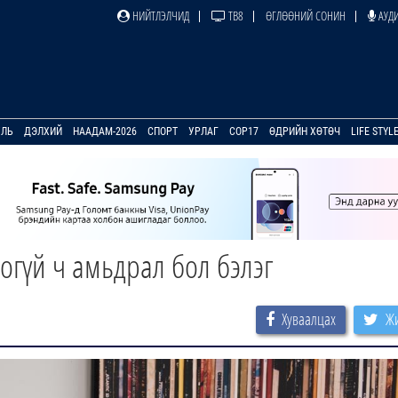
НИЙТЛЭЛЧИД
ТВ8
ӨГЛӨӨНИЙ СОНИН
АУДИ
УЛЬ
ДЭЛХИЙ
НААДАМ-2026
СПОРТ
УРЛАГ
COP17
ӨДРИЙН ХӨТӨЧ
LIFE STYL
оогүй ч амьдрал бол бэлэг
Хуваалцах
Жи