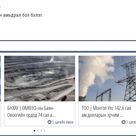
.
эн амьдрал бол бэлэг.
БНХАУ | ӨМӨЗО-ны Баян-
ТОО | Монгол Улс 142.6 сая
Овоогийн ордод 74 сая а…
ам.долларын эрчим …
5 цагийн өмнө
5 цаги