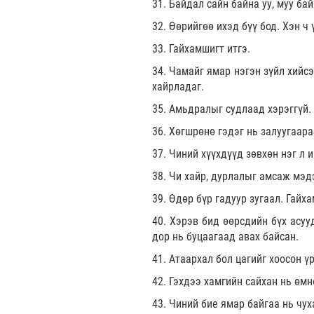
31. Байдал сайн байна уу, муу бай
32. Өөрийгөө ихэд бүү бод. Хэн ч 
33. Гайхамшигт итгэ.
34. Чамайг ямар нэгэн зүйл хийс
хайрладаг.
35. Амьдралыг судлаад хэрэггүй.
36. Хөгшрөнө гэдэг нь залуугаара
37. Чиний хүүхдүүд зөвхөн нэг л 
38. Чи хайр, дурлалыг амсаж мэдэ
39. Өдөр бүр гадуур зугаал. Гайх
40. Хэрэв бид өөрсдийн бүх асу
дор нь буцаагаад авах байсан.
41. Атаархал бол цагийг хоосон ү
42. Гэхдээ хамгийн сайхан нь өмн
43. Чиний бие ямар байгаа нь чух