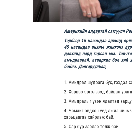
Америкийн алдартай сэтгүүлч Ре
Тэрбээр 16 насандаа архинд орж
45 насандаа анхны жинхэнэ дур
дэлхийд нэрд гарсан юм. Товчхо
амьдраарай, атаархал бол хий х
байна. Дэлгэрүүлбэл,
1. Амьдрал шудрага бус, гэхдээ с
2. Хэрвээ эргэлзээд байвал урагш
3. Амьдралыг үзэн ядалтад зарцу
4. Чамайг өвдсөн үед ажил чинь ч
харьцаагаа хайрлаж бай.
5. Сар бүр зээлээ төлж бай.