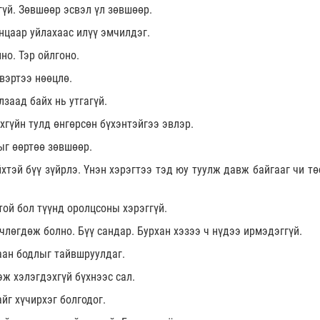
гүй. Зөвшөөр эсвэл үл зөвшөөр.
анцаар уйлахаас илүү эмчилдэг.
но. Тэр ойлгоно.
вэртээ нөөцлө.
заад байх нь утгагүй.
хгүйн тулд өнгөрсөн бүхэнтэйгээ эвлэр.
ыг өөртөө зөвшөөр.
хтэй бүү зүйрлэ. Үнэн хэрэгтээ тэд юу туулж давж байгааг чи тө
той бол түүнд оролцсоны хэрэггүй.
члөгдөж болно. Бүү сандар. Бурхан хэзээ ч нүдээ ирмэдэггүй.
хаан бодлыг тайвшруулдаг.
эж хэлэгдэхгүй бүхнээс сал.
йг хүчирхэг болгодог.