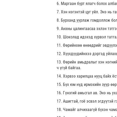
6. Маргаан бүрт ялагч болох алба
7. Хэн нэгэнтэй цуг уйл. Энэ нь г
8. Бурханд уурлаж гомдоллож бол
9. Анхны цалингаасаа эхлэн тэтгэ
10. Шоколад идэхэд хүрвэл татгал
11. Өөрийнхөө өнөөдрийг эвдүүлэ
12. Хүүхдүүдийнхээ дэргэд уйлах
13. Өөрийн амьдралыг хэн нэгний
ч үгүй байгаа.
14. Хэрвээ харилцаа нууц байх ёс
15. Бүх юм нүд ирмэхийн зуур өөр
16. Гүнзгий амьсгал ав. Энэ нь у
17. Ашигтай, гоё эсвэл эгдүүтэй г
18. Чамайг алчихаагүй бүхэн чама