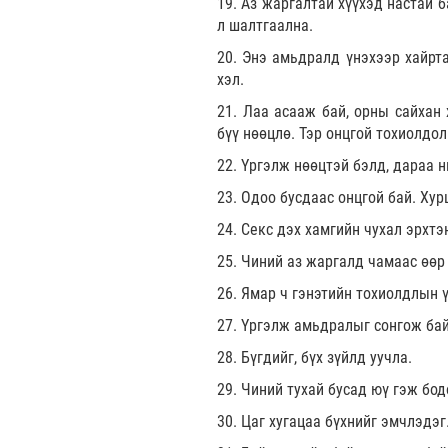
19. Аз жаргалтай хүүхэд настай б
л шалтгаална.
20. Энэ амьдралд үнэхээр хайрта
хэл.
21. Лаа асааж бай, орны сайхан 
бүү нөөцлө. Тэр онцгой тохиолдол
22. Үргэлж нөөцтэй бэлд, дараа н
23. Одоо бусдаас онцгой бай. Хур
24. Секс дэх хамгийн чухал эрхтэ
25. Чиний аз жаргалд чамаас өөр 
26. Ямар ч гэнэтийн тохиолдлын 
27. Үргэлж амьдралыг сонгож бай
28. Бүгдийг, бүх зүйлд уучла.
29. Чиний тухай бусад юү гэж бод
30. Цаг хугацаа бүхнийг эмчлэдэг