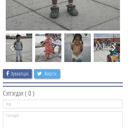
Хуваалцах
Жиргэх
Сэтгэгдэл (
0
)