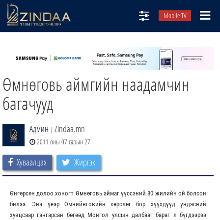
Mobile TV
НИЙТЛЭЛЧИД
ТВ8
Өмнөговь аймгийн наадамчин
ӨГЛӨӨНИЙ СОНИН
АУДИО ЗОХИОЛ
багачууд
ЗИНДАА СЭТГҮҮЛ
Админ
Zindaa.mn
|
2011 оны 07 сарын 27
Хуваалцах
Жиргэх
Өнгөрсөн долоо хоногт Өмнөговь аймаг үүссэний 80 жилийн ой болсон
билээ. Энэ үеэр Өмнийнговийн хөрслөг бор хүүхдүүд үндэсний
хувцсаар гангарсан бөгөөд Монгол улсын далбааг бараг л бүгдээрээ