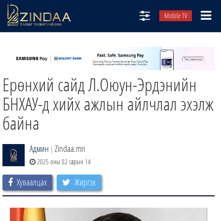
Mobile TV
НИЙТЛЭЛЧИД
ТВ8
Ерөнхий сайд Л.Оюун-Эрдэнийн
ӨГЛӨӨНИЙ СОНИН
АУДИО ЗОХИОЛ
БНХАУ-д хийх ажлын айлчлал эхэлж
ЗИНДАА СЭТГҮҮЛ
байна
Админ
Zindaa.mn
|
2025 оны 02 сарын 14
Хуваалцах
Жиргэх