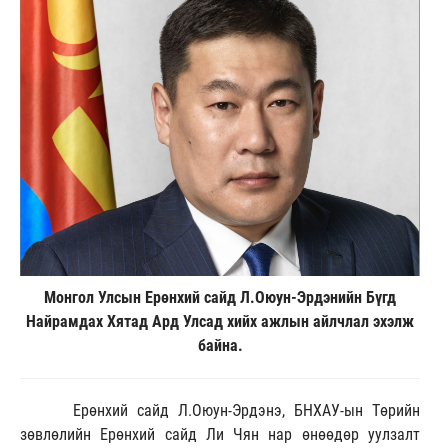
Монгол Улсын Ерөнхий сайд Л.Оюун-Эрдэнийн Бүгд
Найрамдах Хятад Ард Улсад хийх ажлын айлчлал эхэлж
байна.
Ерөнхий сайд Л.Оюун-Эрдэнэ, БНХАУ-ын Төрийн
зөвлөлийн Ерөнхий сайд Ли Чян нар өнөөдөр уулзалт