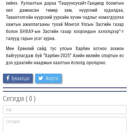
хийнэ. Уулзалтын дараа “Гашуунсухайт-Ганцмод боомтын
хил дамнасан төмөр зам, нүүрсний худалдаа,
Тавантолгойн нүүрсний уурхайн хүчин чадлыг нэмэгдүүлэх
хамтын ажиллагааны тухай Монгол Улсын Засгийн газар
болон БНХАУ-ын Засгийн газар хоорондын хэлэлцээр”-т
талууд гарын үсэг зурна.
Мөн Ерөнхий сайд тус улсын Харбин хотноо зохион
байгуулагдаж буй “Харбин-2025” Азийн өвлийн спортын ес
дэх удаагийн наадмын хаалтын ёслолд оролцоно.
Хуваалцах
Жиргэх
Сэтгэгдэл (
0
)