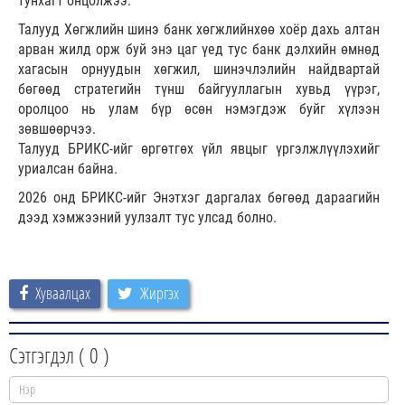
тунхагт онцолжээ.
Талууд Хөгжлийн шинэ банк хөгжлийнхөө хоёр дахь алтан
арван жилд орж буй энэ цаг үед тус банк дэлхийн өмнөд
хагасын орнуудын хөгжил, шинэчлэлийн найдвартай
бөгөөд стратегийн түнш байгууллагын хувьд үүрэг,
оролцоо нь улам бүр өсөн нэмэгдэж буйг хүлээн
зөвшөөрчээ.
Талууд БРИКС-ийг өргөтгөх үйл явцыг үргэлжлүүлэхийг
уриалсан байна.
2026 онд БРИКС-ийг Энэтхэг даргалах бөгөөд дараагийн
дээд хэмжээний уулзалт тус улсад болно.
Хуваалцах
Жиргэх
Сэтгэгдэл (
0
)