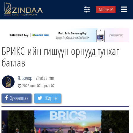
Mobile TV
НИЙТЛЭЛЧИД
ТВ8
БРИКС-ийн гишүүн орнууд тунхаг
ӨГЛӨӨНИЙ СОНИН
АУДИО ЗОХИОЛ
батлав
ЗИНДАА СЭТГҮҮЛ
Я.Болор
Zindaa.mn
|
2025 оны 07 сарын 07
Хуваалцах
Жиргэх