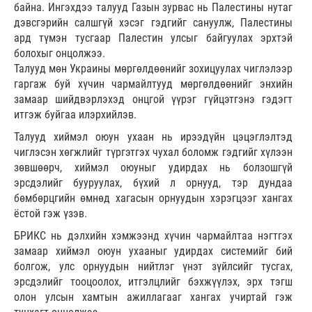
байна. Ингэхдээ талууд Газын зурвас нь Палестины нутаг
дэвсгэрийн салшгүй хэсэг гэдгийг сануулж, Палестины
ард түмэн тусгаар Палестин улсыг байгуулах эрхтэй
болохыг онцолжээ.
Талууд мөн Украины мөргөлдөөнийг зохицуулах чиглэлээр
гаргаж буй хүчин чармайлтууд мөргөлдөөнийг энхийн
замаар шийдвэрлэхэд онцгой үүрэг гүйцэтгэнэ гэдэгт
итгэж буйгаа илэрхийлэв.
Талууд хиймэл оюун ухаан нь ирээдүйн цэцэглэлтэд
чиглэсэн хөгжлийг түргэтгэх чухал боломж гэдгийг хүлээн
зөвшөөрч, хиймэл оюуныг удирдах нь болзошгүй
эрсдэлийг бууруулах, бүхий л орнууд, тэр дундаа
бөмбөрцгийн өмнөд хагасын орнуудын хэрэгцээг хангах
ёстой гэж үзэв.
БРИКС нь дэлхийн хэмжээнд хүчин чармайлтаа нэгтгэх
замаар хиймэл оюун ухааныг удирдах системийг бий
болгож, улс орнуудын нийтлэг үнэт зүйлсийг тусгах,
эрсдэлийг тооцоолох, итгэлцлийг бэхжүүлэх, эрх тэгш
олон улсын хамтын ажиллагааг хангах учиртай гэж