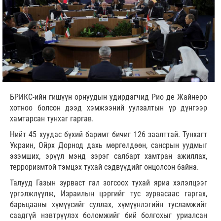
БРИКС-ийн гишүүн орнуудын удирдагчид Рио де Жайнеро
хотноо болсон дээд хэмжээний уулзалтын үр дүнгээр
хамтарсан тунхаг гаргав.
Нийт 45 хуудас бүхий баримт бичиг 126 заалттай. Тунхагт
Украин, Ойрх Дорнод дахь мөргөлдөөн, сансрын уудмыг
эзэмших, эрүүл мэнд зэрэг салбарт хамтран ажиллах,
терроризмтой тэмцэх тухай сэдвүүдийг онцолсон байна.
Талууд Газын зурваст гал зогсоох тухай яриа хэлэлцээг
үргэлжлүүлж, Израилын цэргийг тус зурвасаас гаргах,
барьцааны хүмүүсийг суллах, хүмүүнлэгийн тусламжийг
саадгүй нэвтрүүлэх боломжийг бий болгохыг уриалсан