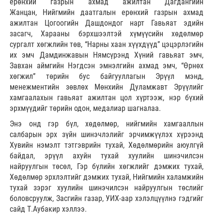
ерөнхий газрын ахмад ажилтан Дагдангийн
Жанцан, Нийгмийн даатгалын ерөнхий газрын ахмад
ажилтан Цогоогийн Дашдондог нарт Гавьяат эдийн
засагч, Харааны бэрхшээлтэй хүмүүсийн хөдөлмөр
сургалт хөгжлийн төв, “Нарны хаан хүүхдүүд” цэцэрлэгийн
их эмч Дамдинжавын Нямсүрэнд Хүний гавьяат эмч,
Завхан аймгийн Нэгдсэн эмнэлгийн ахмад эмч, “Өрнөх
хөгжил” төрийн бус байгууллагын Эрүүл мэнд,
менежментийн зөвлөх Мөнхийн Дуламжавт Эрүүлийг
хамгаалахын гавьяат ажилтан цол хүртээж, нэр бүхий
эрхмүүдийг төрийн одон, медалиар шагналаа.
Энэ онд гэр бүл, хөдөлмөр, нийгмийн хамгааллын
салбарын эрх зүйн шинэчлэлийг эрчимжүүлэх хүрээнд
Хувийн нэмэлт тэтгэврийн тухай, Хөдөлмөрийн аюулгүй
байдал, эрүүл ахуйн тухай хуулийн шинэчилсэн
найруулгын төсөл, Гэр бүлийн хөгжлийг дэмжих тухай,
Хөдөлмөр эрхлэлтийг дэмжих тухай, Нийгмийн халамжийн
тухай зэрэг хуулийн шинэчилсэн найруулгын төслийг
боловсруулж, Засгийн газар, УИХ-аар хэлэлцүүлнэ гэдгийг
сайд Т.Аубакир хэллээ.