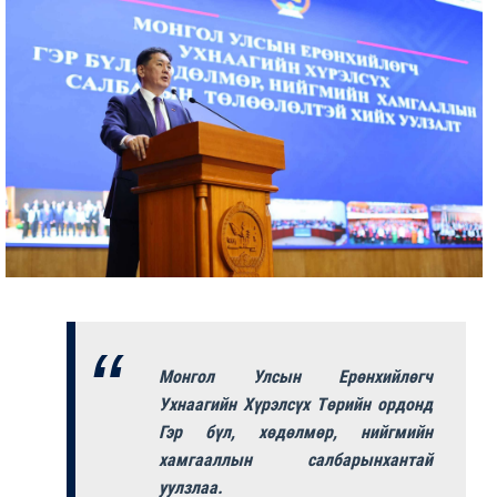
Монгол Улсын Ерөнхийлөгч
Ухнаагийн Хүрэлсүх Төрийн ордонд
Гэр бүл, хөдөлмөр, нийгмийн
хамгааллын салбарынхантай
уулзлаа.