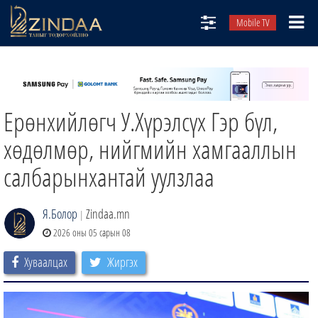
Mobile TV
НИЙТЛЭЛЧИД
ТВ8
Ерөнхийлөгч У.Хүрэлсүх Гэр бүл,
ӨГЛӨӨНИЙ СОНИН
АУДИО ЗОХИОЛ
хөдөлмөр, нийгмийн хамгааллын
ЗИНДАА СЭТГҮҮЛ
салбарынхантай уулзлаа
Я.Болор
Zindaa.mn
|
2026 оны 05 сарын 08
Хуваалцах
Жиргэх