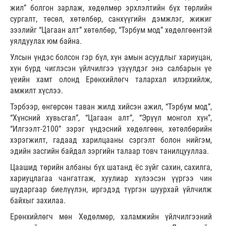
жил” болгон зарлаж, хөдөлмөр эрхлэлтийн бүх төрлийн
сургалт, төсөл, хөтөлбөр, санхүүгийн дэмжлэг, жижиг
зээлийг “Цагаан алт” хөтөлбөр, “Тэрбум мод” хөдөлгөөнтэй
уялдуулах юм байна.
Улсын үндэс болсон гэр бүл, хүн амын асуудлыг хариуцан,
хүн бүрд чиглэсэн үйлчилгээ үзүүлдэг энэ салбарын үе
үеийн хамт олонд Ерөнхийлөгч талархал илэрхийлж,
амжилт хүслээ.
Тэрбээр, өнгөрсөн таван жилд хийсэн ажил, “Тэрбум мод”,
“Хүнсний хувьсгал”, “Цагаан алт”, “Эрүүл монгол хүн”,
“Илгээлт-2100” зэрэг үндэсний хөдөлгөөн, хөтөлбөрийн
хэрэгжилт, гадаад харилцааны сэргэлт болон нийгэм,
эдийн засгийн байдал зэргийн талаар товч танилцууллаа.
Цаашид төрийн албаны бүх шатанд ёс зүйг сахин, сахилга,
хариуцлагаа чангатгаж, хуулиар хүлээсэн үүргээ чин
шударгаар биелүүлэн, иргэдэд түргэн шуурхай үйлчилж
байхыг захилаа.
Ерөнхийлөгч мөн Хөдөлмөр, халамжийн үйлчилгээний