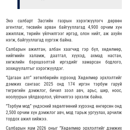
Энэ салбарт Засгийн газрын хэрэгжүүлэгч дөрвөн
агентлаг, төсвийн арван байгууллагад 4,900 орчим хүн
ажиллаж, төрийн үйлчилгээг иргэд, олон нийт, аж ахуйн
нэгж, байгууллагад хүргэж байна.
Салбарын ажилтан, албан хаагчид гэр бүл, хөдөлмөр,
нийгмийн халамж, даатгал, хүүхэд, ахмад настан,
хөгжлийн бэрхшээлтэй иргэдийг хамарсан бодлого,
зохицуулалтыг хэрэгжүүлдэг.
“Цагаан алт” хөтөлбөрийн хүрээнд Хөдөлмөр эрхлэлтийг
дэмжих сангаас 2025 онд 174 иргэн тэрбум гаруй
төгрөгийн дэмжлэг, бичил зээл авч, арьс, шир, ноос,
ноолуурын үйлдвэрлэл, үйлчилгээ эрхэлж байна.
“Тэрбум мод” үндэсний хөдөлгөөний хүрээнд өнгөрсөн онд
2,500 орчим хүн дэмжлэг авч, мод тарьж ургуулах, арчилж
тордох ажил хийжээ.
Салбарын яам 2026 оныг “Хөдөлмөр эрхлэлтийг дэмжих