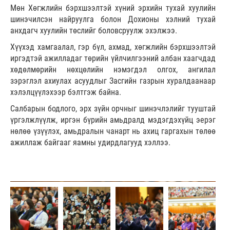
Мөн Хөгжлийн бэрхшээлтэй хүний эрхийн тухай хуулийн
шинэчилсэн найруулга болон Дохионы хэлний тухай
анхдагч хуулийн төслийг боловсруулж эхэлжээ.
Хүүхэд хамгаалал, гэр бүл, ахмад, хөгжлийн бэрхшээлтэй
иргэдтэй ажилладаг төрийн үйлчилгээний албан хаагчдад
хөдөлмөрийн нөхцөлийн нэмэгдэл олгох, ангилал
зэрэглэл ахиулах асуудлыг Засгийн газрын хуралдаанаар
хэлэлцүүлэхээр бэлтгэж байна.
Салбарын бодлого, эрх зүйн орчныг шинэчлэлийг тууштай
үргэлжлүүлж, иргэн бүрийн амьдралд мэдэгдэхүйц эерэг
нөлөө үзүүлэх, амьдралын чанарт нь ахиц гаргахын төлөө
ажиллаж байгааг яамны удирдлагууд хэллээ.