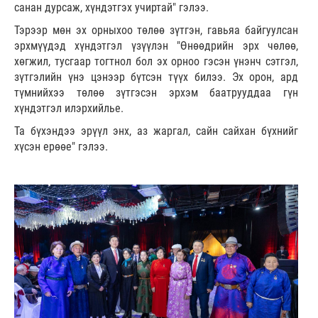
санан дурсаж, хүндэтгэх учиртай" гэлээ.
Тэрээр мөн эх орныхоо төлөө зүтгэн, гавьяа байгуулсан
эрхмүүдэд хүндэтгэл үзүүлэн "Өнөөдрийн эрх чөлөө,
хөгжил, тусгаар тогтнол бол эх орноо гэсэн үнэнч сэтгэл,
зүтгэлийн үнэ цэнээр бүтсэн түүх билээ. Эх орон, ард
түмнийхээ төлөө зүтгэсэн эрхэм баатрууддаа гүн
хүндэтгэл илэрхийлье.
Та бүхэндээ эрүүл энх, аз жаргал, сайн сайхан бүхнийг
хүсэн ерөөе" гэлээ.