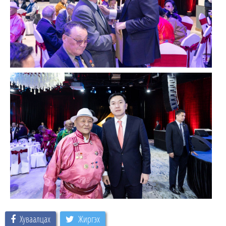
Хуваалцах
Жиргэх