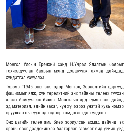
Монгол Улсын Ерөнхий сайд Н.Учрал Ялалтын баярыг
тохиолдуулан баярын мэнд дэвшүүлж, ахмад дайчдад
хүндэтгэл үзүүллээ.
Тэрээр "1945 оны энэ өдөр Монгол, Зөвлөлтийн цэргүүд
фашизмыг ялж, хүн төрөлхтний энх тайвны төлөөх түүхэн
ялалт байгуулсан билээ. Монголын ард түмэн энэ дайнд
эд материал, эдийн засаг, хүн хүчээрээ үнэтэй хувь нэмэр
оруулсан нь түүхэнд тодоор тэмдэглэгдэн үлдсэн.
Энх цагийн төлөө амь биеэ зориулсан ахмад дайчид, эх
оронч өвөг дээдсийнхээ баатарлаг гавьяаг бид үеийн үед