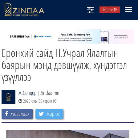
Mobile TV
НИЙТЛЭЛЧИД
ТВ8
Ерөнхий сайд Н.Учрал Ялалтын
ӨГЛӨӨНИЙ СОНИН
АУДИО ЗОХИОЛ
баярын мэнд дэвшүүлж, хүндэтгэл
ЗИНДАА СЭТГҮҮЛ
үзүүллээ
Ж.Сондор
Zindaa.mn
|
2026 оны 05 сарын 09
Хуваалцах
Жиргэх