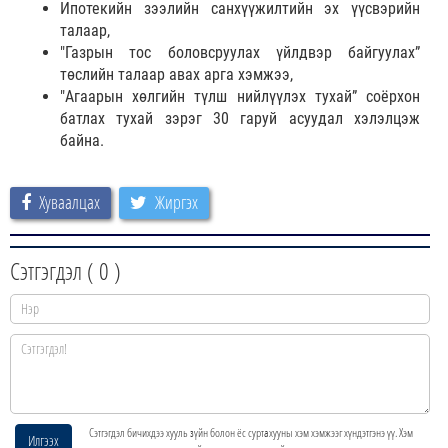
Ипотекийн зээлийн санхүүжилтийн эх үүсвэрийн
талаар,
"Газрын тос боловсруулах үйлдвэр байгуулах”
төслийн талаар авах арга хэмжээ,
"Агаарын хөлгийн түлш нийлүүлэх тухай” соёрхон
батлах тухай зэрэг 30 гаруй асуудал хэлэлцэж
байна.
Хуваалцах
Жиргэх
Сэтгэгдэл (
0
)
Сэтгэгдэл бичихдээ хууль зүйн болон ёс суртахууны хэм хэмжээг хүндэтгэнэ үү. Хэм
Илгээх