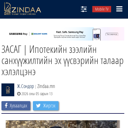
Mobile TV
НИЙТЛЭЛЧИД
ТВ8
ЗАСАГ | Ипотекийн зээлийн
ӨГЛӨӨНИЙ СОНИН
АУДИО ЗОХИОЛ
санхүүжилтийн эх үүсвэрийн талаар
ЗИНДАА СЭТГҮҮЛ
хэлэлцэнэ
Ж.Сондор
Zindaa.mn
|
2026 оны 05 сарын 13
Хуваалцах
Жиргэх