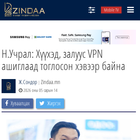
Mobile TV
НИЙТЛЭЛЧИД
ТВ8
Н.Учрал: Хүүхэд, залуус VPN
ӨГЛӨӨНИЙ СОНИН
АУДИО ЗОХИОЛ
ашиглаад тоглосон хэвээр байна
ЗИНДАА СЭТГҮҮЛ
Ж.Сондор
Zindaa.mn
|
2026 оны 05 сарын 14
Хуваалцах
Жиргэх