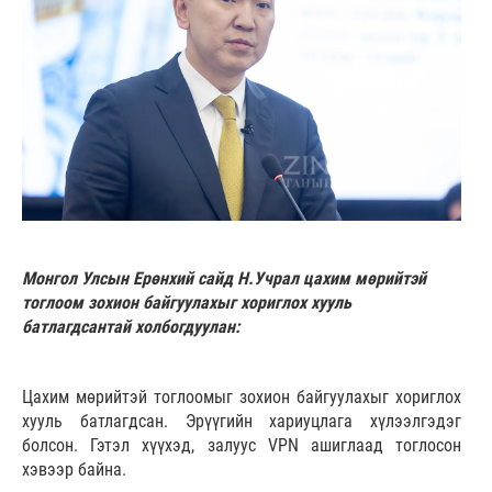
Монгол Улсын Ерөнхий сайд Н.Учрал цахим мөрийтэй
тоглоом зохион байгуулахыг хориглох хууль
батлагдсантай холбогдуулан:
Цахим мөрийтэй тоглоомыг зохион байгуулахыг хориглох
хууль батлагдсан. Эрүүгийн хариуцлага хүлээлгэдэг
болсон. Гэтэл хүүхэд, залуус VPN ашиглаад тоглосон
хэвээр байна.