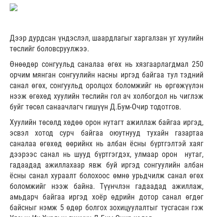
Дээр дурдсан үндэслэл, шаардлагыг харгалзан уг хуулийн
төслийг боловсруулжээ.
Өнөөдөр сонгуульд саналаа өгөх нь хязгаарлагдмал 250
орчим мянган сонгуулийн насны иргэд байгаа тул тэдний
санал өгөх, сонгуульд оролцох боломжийг нь өргөжүүлэн
нээж өгөхөд хуулийн төслийн гол ач холбогдол нь чиглэж
буйг төсөл санаачлагч гишүүн Д.Бум-Очир тодотгов.
Хуулийн төсөлд хөдөө орон нутагт ажиллаж байгаа иргэд,
эсвэл хотод сурч байгаа оюутнууд тухайн газартаа
саналаа өгөхөд өөрийнх нь албан ёсны бүртгэлтэй хаяг
дээрээс санал нь шууд бүртгэгдэх, улмаар орон нутаг,
гадаадад ажиллахаар явж буй иргэд сонгуулийн албан
ёсны санал хураалт болохоос өмнө урьдчилж санал өгөх
боломжийг нээж байна. Түүнчлэн гадаадад ажиллаж,
амьдарч байгаа иргэд хоёр өдрийн дотор санал өгдөг
байсныг нэмж 5 өдөр болгох зохицуулалтыг тусгасан гэж