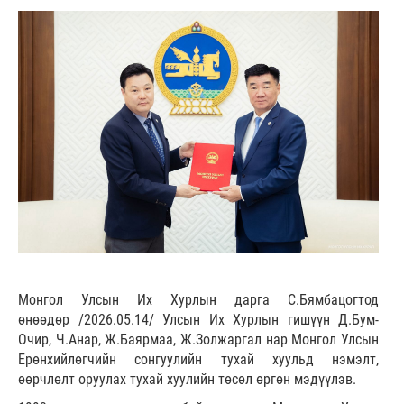
Монгол Улсын Их Хурлын дарга С.Бямбацогтод
өнөөдөр /2026.05.14/ Улсын Их Хурлын гишүүн Д.Бум-
Очир, Ч.Анар, Ж.Баярмаа, Ж.Золжаргал нар Монгол Улсын
Ерөнхийлөгчийн сонгуулийн тухай хуульд нэмэлт,
өөрчлөлт оруулах тухай хуулийн төсөл өргөн мэдүүлэв.