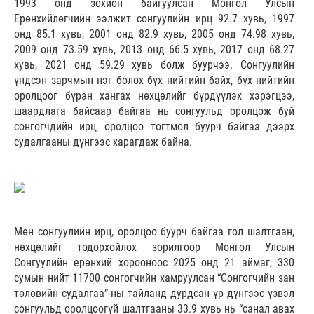
1993 онд зохион байгуулсан Монгол Улсын
Ерөнхийлөгчийн ээлжит сонгуулийн ирц 92.7 хувь, 1997
онд 85.1 хувь, 2001 онд 82.9 хувь, 2005 онд 74.98 хувь,
2009 онд 73.59 хувь, 2013 онд 66.5 хувь, 2017 онд 68.27
хувь, 2021 онд 59.29 хувь болж буурчээ. Сонгуулийн
үндсэн зарчмын нэг болох бүх нийтийн байх, бүх нийтийн
оролцоог бүрэн хангах нөхцөлийг бүрдүүлэх хэрэгцээ,
шаардлага байсаар байгаа нь сонгуульд оролцож буй
сонгогчдийн ирц, оролцоо тогтмол буурч байгаа дээрх
судалгааны дүнгээс харагдаж байна.
Мөн сонгуулийн ирц, оролцоо буурч байгаа гол шалтгаан,
нөхцөлийг тодорхойлох зорилгоор Монгол Улсын
Сонгуулийн ерөнхий хорооноос 2025 онд 21 аймаг, 330
сумын нийт 11700 сонгогчийн хамруулсан “Сонгогчийн зан
төлөвийн судалгаа”-ны тайланд дурдсан үр дүнгээс үзвэл
сонгуульд оролцоогүй шалтгааны 33.9 хувь нь “санал авах