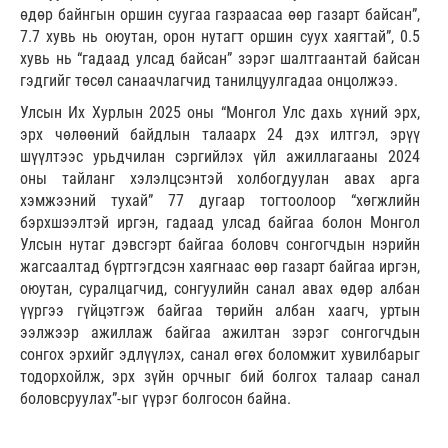
өдөр байнгын оршин суугаа газраасаа өөр газарт байсан”,
7.7 хувь нь оюутан, орон нутагт оршин суух хаягтай”, 0.5
хувь нь “гадаад улсад байсан” зэрэг шалтгаантай байсан
гэдгийг төсөл санаачлагчид танилцуулгадаа онцолжээ.
Улсын Их Хурлын 2025 оны “Монгол Улс дахь хүний эрх,
эрх чөлөөний байдлын талаарх 24 дэх илтгэл, эрүү
шүүлтээс урьдчилан сэргийлэх үйл ажиллагааны 2024
оны тайланг хэлэлцсэнтэй холбогдуулан авах арга
хэмжээний тухай” 77 дугаар тогтоолоор “хөгжлийн
бэрхшээлтэй иргэн, гадаад улсад байгаа болон Монгол
Улсын нутаг дэвсгэрт байгаа боловч сонгогчдын нэрийн
жагсаалтад бүртгэгдсэн хаягнаас өөр газарт байгаа иргэн,
оюутан, суралцагчид, сонгуулийн санал авах өдөр албан
үүргээ гүйцэтгэж байгаа төрийн албан хаагч, уртын
ээлжээр ажиллаж байгаа ажилтан зэрэг сонгогчдын
сонгох эрхийг эдлүүлэх, санал өгөх боломжит хувилбарыг
тодорхойлж, эрх зүйн орчныг бий болгох талаар санал
боловсруулах”-ыг үүрэг болгосон байна.