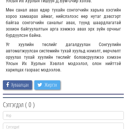
Улсын Их Хурлын гишүүн Д.Бум-Очир хэлэв.
Мөн санал авах өдөр тухайн сонгогчийн харьяа хэсгийн
хороо хамаарах аймаг, нийслэлээс өөр нутаг дэвсгэрт
байгаа сонгогчийн саналыг авах, түүнд шаардлагатай
зохион байгуулалтын арга хэмжээ авах эрх зүйн орчныг
бүрдүүлсэн байна.
Уг хуулийн төслийг дагалдуулан Сонгуулийн
автоматжуулсан системийн тухай хуульд нэмэлт, өөрчлөлт
оруулах тухай хуулийн төслийг боловсруулжээ хэмээн
Улсын Их Хурлын Хэвлэл мэдээлэл, олон нийттэй
харилцах газраас мэдээлэв.
Хуваалцах
Жиргэх
Сэтгэгдэл (
0
)