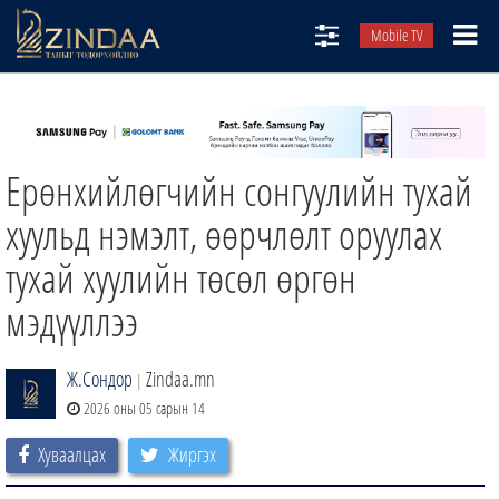
Mobile TV
НИЙТЛЭЛЧИД
ТВ8
Ерөнхийлөгчийн сонгуулийн тухай
ӨГЛӨӨНИЙ СОНИН
АУДИО ЗОХИОЛ
хуульд нэмэлт, өөрчлөлт оруулах
ЗИНДАА СЭТГҮҮЛ
тухай хуулийн төсөл өргөн
мэдүүллээ
Ж.Сондор
Zindaa.mn
|
2026 оны 05 сарын 14
Хуваалцах
Жиргэх