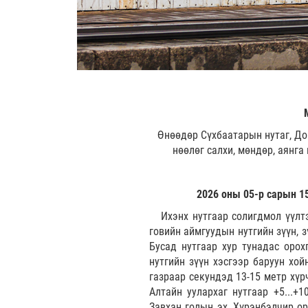
Өнөөдөр Сүхбаатарын нутаг, До
нөөлөг салхи, мөндөр, аянга
2026 оны 05-р сарын 15
Ихэнх нутгаар солигдмол үүлтэ
говийн аймгуудын нутгийн зүүн, 
Бусад нутгаар хур тунадас орох
нутгийн зүүн хэсгээр баруун хой
газраар секундэд 13-15 метр хү
Алтайн уулархаг нутгаар +5...+1
Завхан голын эх, Хүрэнбэлчир ор