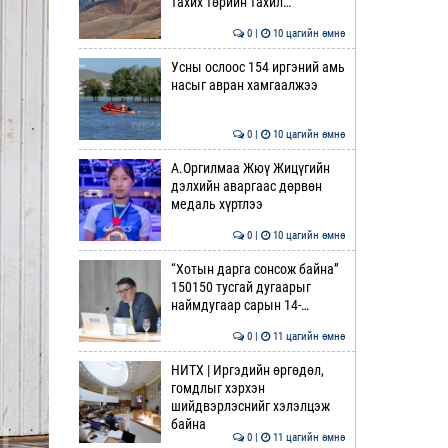
тахих төрийн тахил…
0 |
10 цагийн өмнө
Усны ослоос 154 иргэний амь
насыг авран хамгаалжээ
0 |
10 цагийн өмнө
А.Оргилмаа Жюү Жицүгийн
дэлхийн аваргаас дөрвөн
медаль хүртлээ
0 |
10 цагийн өмнө
“Хотын дарга сонсож байна”
150150 тусгай дугаарыг
наймдугаар сарын 14-…
0 |
11 цагийн өмнө
НИТХ | Иргэдийн өргөдөл,
гомдлыг хэрхэн
шийдвэрлэснийг хэлэлцэж
байна
0 |
11 цагийн өмнө