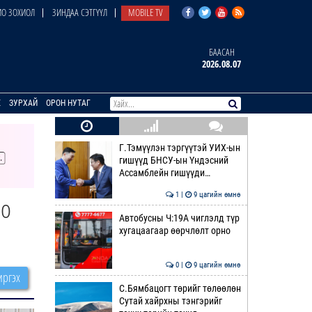
О ЗОХИОЛ
ЗИНДАА СЭТГҮҮЛ
MOBILE TV
БААСАН
2026.08.07
E
ЗУРХАЙ
ОРОН НУТАГ
Г.Тэмүүлэн тэргүүтэй УИХ-ын
гишүүд БНСУ-ын Үндэсний
Ассамблейн гишүүди…
1 |
9 цагийн өмнө
оо
Автобусны Ч:19А чиглэлд түр
хугацаагаар өөрчлөлт орно
0 |
9 цагийн өмнө
ргэх
С.Бямбацогт төрийг төлөөлөн
Сутай хайрхны тэнгэрийг