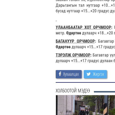
Дарьгангын тал нутгаар +10...+1
бусад нутгаар +15...+20 градус ду
УЛААНБААТАР ХОТ ОРЧМООР
:
метр.
Өдөртөө
дулаарч +18...+20 
БАГАНУУР ОРЧМООР
:
Багавтар
Өдөртөө
дулаарч +15...+17 градус
ТЭРЭЛЖ ОРЧМООР
:
Багавтар үү
дулаарч +15...+17 градус дулаан 
Хуваалцах
Жиргэх
ХОЛБООТОЙ МЭДЭЭ