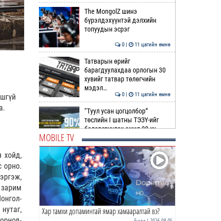
The MongolZ шинэ
бүрэлдэхүүнтэй дэлхийн
топуудын эсрэг
0 |
11 цагийн өмнө
Татварын өрийг
барагдуулахдаа орлогын 30
хувийг татвар төлөгчийн
мэдэл…
0 |
11 цагийн өмнө
ошгүй
а.
“Туул усан цогцолбор”
төслийн I шатны ТЭЗҮ-ийг
боловсруулах ажил 90 ху…
MOBILE TV
0 |
12 цагийн өмнө
 хойд,
Нийслэлийн иргэдийн
с орно.
Төлөөлөгчдийн Хурлын
эргэж,
Ээлжит VIII хуралдаан
 зарим
эхэллээ
0 |
12 цагийн өмнө
онгол-
 нутаг,
Хар тамхи допаминтай ямар хамааралтай вэ?
ТОО | Гадаад валютын нөөц
7.9 тэрбум ам.доллар давлаа
Дорнод-
Бусад
| 2026-08-05