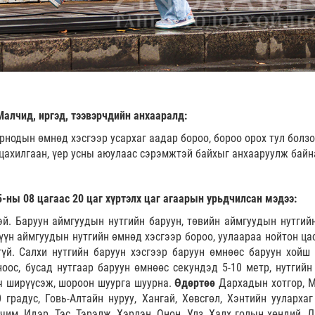
Малчид, иргэд, тээвэрчдийн анхааралд:
рнодын өмнөд хэсгээр усархаг аадар бороо, бороо орох тул болз
 цахилгаан, үер усны аюулаас сэрэмжтэй байхыг анхааруулж байн
-ны 08 цагаас 20 цаг хүртэлх цаг агаарын урьдчилсан мэдээ:
й. Баруун аймгуудын нутгийн баруун, төвийн аймгуудын нутгийн
зүүн аймгуудын нутгийн өмнөд хэсгээр бороо, уулаараа нойтон ца
гүй. Салхи нутгийн баруун хэсгээр баруун өмнөөс баруун хойш 
ноос, бусад нутгаар баруун өмнөөс секундэд 5-10 метр, нутгийн
рч ширүүсэж, шороон шуурга шуурна.
Өдөртөө
Дархадын хотгор, М
0 градус, Говь-Алтайн нуруу, Хангай, Хөвсгөл, Хэнтийн уулархаг
чим, Идэр, Тэс, Тэрэлж, Хэрлэн, Онон, Улз, Халх голын хөндий, 