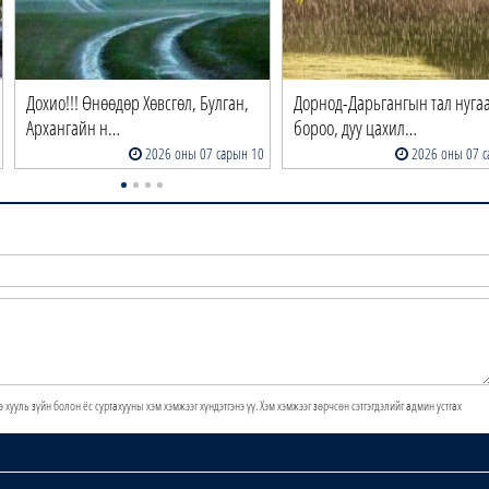
Дохио!!! Өнөөдөр Хөвсгөл, Булган,
Дорнод-Дарьгангын тал нуга
Архангайн н…
бороо, дуу цахил…
2026 оны 07 сарын 10
2026 оны 07 с
э хууль зүйн болон ёс суртахууны хэм хэмжээг хүндэтгэнэ үү. Хэм хэмжээг зөрчсөн сэтгэгдэлийг админ устгах