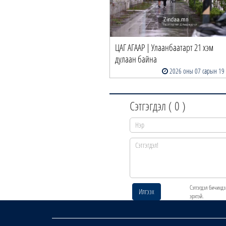
ЦАГ АГААР | Улаанбаатарт 21 хэм
дулаан байна
2026 оны 07 сарын 19
Сэтгэгдэл (
0
)
Сэтгэгдэл бичихдэ
Илгээх
эрхтэй.