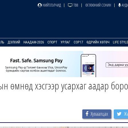
НИЙТЛЭЛЧИД
ТВ8
ӨГЛӨӨНИЙ СОНИН
АУДИ
УЛЬ
ДЭЛХИЙ
НААДАМ-2026
СПОРТ
УРЛАГ
COP17
ӨДРИЙН ХӨТӨЧ
LIFE STYL
ын өмнөд хэсгээр усархаг аадар бор
Хуваалцах
Жи