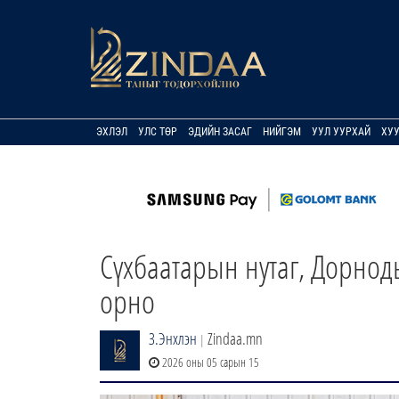
ЭХЛЭЛ
УЛС ТӨР
ЭДИЙН ЗАСАГ
НИЙГЭМ
УУЛ УУРХАЙ
ХУ
Сүхбаатарын нутаг, Дорнод
орно
З.Энхлэн
Zindaa.mn
|
2026 оны 05 сарын 15