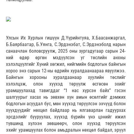
Улсын Их Хурлын гишүүн Д.Үүрийнтуяа, Х.Баасанжаргал,
Б.Баярбаатар, Б.Уянга, С.Эрдэнэбат, С.Эрдэнэболд нарын
санаачлан боловсруулж, 2025 оны зургадугаар сарын 24-
ний өдөр өргөн мэдүүлсэн уг төслийн анхны
хэлэлцүүлгийг Хүний хөгжил, нийгмийн бодлогын байнгын
хороо энэ сарын 12-ны өдрийн хуралдаанаараа явуулжээ.
Байнгын хорооны хуралдаанаар хуулийн төслийг
хэлэлцэж, олон хүүхэд төрүүлж өсгөсөн эхийг
урамшуулахад тавигддаг “1 нас хүрсэн байх” гэсэн
шалгуурыг хасах нь зөвхөн хүн амын өсөлтийг дэмжих
бодлогын асуудал бус, мөн хүүхэд төрүүлсэн эхчүүд болон
хүүхдүүдийг нөхцөл байдлаар нь ялгаварлан гадуурхах
эрсдэлийг бууруулах, хүүхэд бүрийн үнэ цэнийг ижил
түвшинд хүлээн зөвшөөрч, олон хүүхэд төрүүлсэн
эхийг урамшуулах болон амьдралын нөхцөл байдал, эрүүл