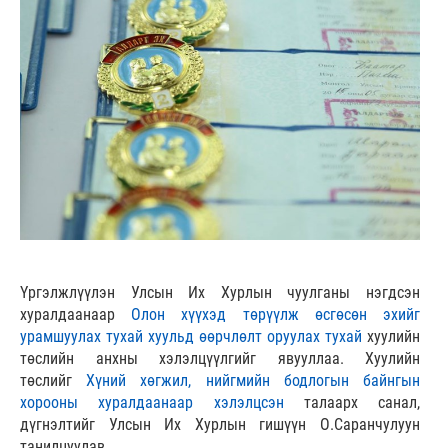
Үргэлжлүүлэн Улсын Их Хурлын чуулганы нэгдсэн
хуралдаанаар
Олон хүүхэд төрүүлж өсгөсөн эхийг
урамшуулах тухай хуульд өөрчлөлт оруулах тухай
хуулийн
төслийн анхны хэлэлцүүлгийг явууллаа. Хуулийн
төслийг
Хүний хөгжил, нийгмийн бодлогын байнгын
хорооны хуралдаанаар хэлэлцсэн
талаарх санал,
дүгнэлтийг Улсын Их Хурлын гишүүн О.Саранчулуун
танилцуулав.