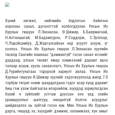
Хүний хөгжил, нийгмийн бодлогын байнгын
хорооны санал, дүгнэлттэй холбогдуулан Улсын Их
Хурлын гишүүн Л.Энхнасан, Ө.Шижир, Б.Баярмагнай,
Н.Алтаншагай, М.Бадамсүрэн, Р.Сэддорж, С.Зулпхар,
Ч.Лодойсамбуу, Д.Жаргалсайхан нар асуулт асууж, үг
хэллээ. Улсын Их Хурлын гишүүн Л.Энхнасан хуулийн
төсөлд Сангийн яамнаас “дэмжихгүй” гэсэн санал өгснийг
дурдаад, улсын төсөвт ямар хэмжээний дарамт ирэх
талаар асууж, хууль санаачлагч, Улсын Их Хурлын гишүүн
Д.Үүрийнтуяагаас тодорхой хариулт авлаа. Улсын Их
Хурлын гишүүн Ө.Шижир хуулийг хэрэгжүүлэхэд жилд 7.0
тэрбум төгрөг нэмж шаардагдана гэдэг асар хүнд дарамт
биш гэж үзэж байгаагаа илэрхийлж, хүүхдэд зориулагдсан
бүхий л зүйлсийг устгаж дууссан энэ үед эхийн
урамшууллыг шалгуур, нөхцөлгүй болгох асуудлыг
шийдвэрлэх нь зүйтэй гэсэн юм. Мөн Улсын Их Хурлын
дарга, гишүүд эх, хүүхдийг дэмжих, халамжлах, хүн амыг