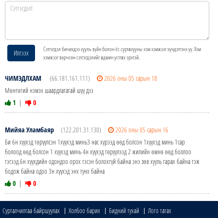
Сэтгэгдэл бичихдээ хууль зүйн болон ёс суртахууны хэм хэмжээг хүндэтгэнэ үү. Хэм
Илгээх
хэмжээг зөрчсөн сэтгэгдэлийг админ устгах эрхтэй.
ЧИМЭДЛХАМ
(66.181.161.111)
2026 оны 05 сарын 18
Мөнгөгий нэмэх шаардлагатай шүү дээ
1
|
0
Мийяа Уламбаяр
(122.201.31.130)
2026 оны 05 сарын 16
Би 6н хүүхэд төрүүлсэн 1хүүхэд минь3 нас хүрээд өөд болсон 1хүүхэд минь 1сар
болоод өөд болсон 1 хүүхэд минь 4н хүүхэд төрүүлээд 2 жилийн өмнө өөд боллоо
тэгээд.6н хүүхдийн одондоо орох гэсэн болохгүй байна энэ зөв хууль гарах байна гэж
бодож байна одоо 3н хүүхэд энх тунх байна
0
|
0
Сурталчилгаа байршуулах
Холбоо барих
Бидний тухай
Лого татах