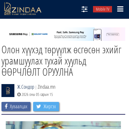
Mobile TV
НИЙТЛЭЛЧИД
ТВ8
Олон хүүхэд төрүүлж өсгөсөн эхийг
ӨГЛӨӨНИЙ СОНИН
АУДИО ЗОХИОЛ
урамшуулах тухай хуульд
ЗИНДАА СЭТГҮҮЛ
ӨӨРЧЛӨЛТ ОРУУЛНА
Ж.Сондор
Zindaa.mn
|
2026 оны 05 сарын 15
Хуваалцах
Жиргэх