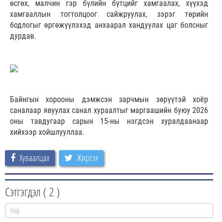
өсгөх, малчин гэр бүлийн бүтцийг хамгаалах, хүүхэд
хамгааллын тогтолцоог сайжруулах, зэрэг төрийн
бодлогыг өргөжүүлэхэд анхаарал хандуулах цаг болсныг
дурдав.
Байнгын хорооны дэмжсэн зарчмын зөрүүтэй хоёр
саналаар явуулах санал хураалтыг маргаашийн буюу 2026
оны тавдугаар сарын 15-ны нэгдсэн хуралдаанаар
хийхээр хойшлууллаа.
Хуваалцах
Жиргэх
Сэтгэгдэл (
2
)