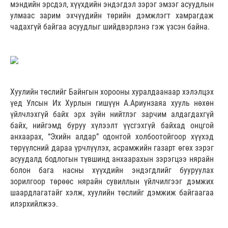
мэндийн эрсдэл, хүүхдийн эндэгдэл зэрэг эмзэг асуудлын
улмаас зарим эхчүүдийн төрийн дэмжлэгт хамрагдаж
чадахгүй байгаа асуудлыг шийдвэрлэнэ гэж үзсэн байна.
Хуулийн төслийг Байнгын хорооны хуралдаанаар хэлэлцэх
үед Улсын Их Хурлын гишүүн А.Ариунзаяа хууль нөхөн
үйлчлэхгүй байх эрх зүйн нийтлэг зарчим алдагдахгүй
байх, нийгэмд буруу хүлээлт үүсгэхгүй байхад онцгой
анхаарах, “Эхийн алдар” одонтой холбоотойгоор хүүхэд
төрүүлсний дараа үрчлүүлэх, асрамжийн газарт өгөх зэрэг
асуудалд бодлогын түвшинд анхаарахын зэрэгцээ нярайн
болон бага насны хүүхдийн эндэгдлийг бууруулах
зорилгоор төрөөс нярайн сувиллын үйлчилгээг дэмжих
шаардлагатайг хэлж, хуулийн төслийг дэмжиж байгаагаа
илэрхийлжээ.