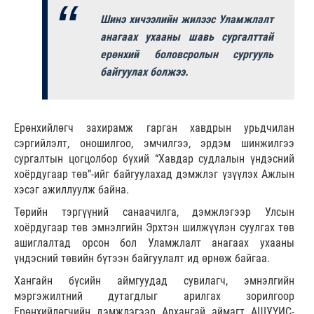
Шинэ хичээлийн жилээс Уламжлалт
анагаах ухааны шавь сургалттай
ерөнхий боловсролын сургууль
байгуулах болжээ.
Ерөнхийлөгч захирамж гарган хавдрын урьдчилан
сэргийлэлт, оношилгоо, эмчилгээ, эрдэм шинжилгээ
сургалтын цогцолбор бүхий “Хавдар судлалын үндэсний
хоёрдугаар төв”-ийг байгуулахад дэмжлэг үзүүлэх Ажлын
хэсэг ажиллуулж байна.
Төрийн тэргүүний санаачилга, дэмжлэгээр Улсын
хоёрдугаар төв эмнэлгийн Эрхтэн шилжүүлэн суулгах төв
ашиглалтад орсон бол Уламжлалт анагаах ухааны
үндэсний төвийн бүтээн байгуулалт ид өрнөж байгаа.
Хангайн бүсийн аймгуудад сувилагч, эмнэлгийн
мэргэжилтний дутагдлыг арилгах зорилгоор
Ерөнхийлөгчийн дэмжлэгээр Архангай аймагт АШУҮИС-