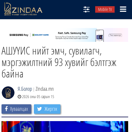
Mobile TV
НИЙТЛЭЛЧИД
ТВ8
АШУҮИС нийт эмч, сувилагч,
ӨГЛӨӨНИЙ СОНИН
АУДИО ЗОХИОЛ
мэргэжилтний 93 хувийг бэлтгэж
ЗИНДАА СЭТГҮҮЛ
байна
Я.Болор
Zindaa.mn
|
2026 оны 05 сарын 15
Хуваалцах
Жиргэх