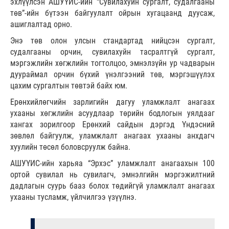
эхлүүлсэн АШУҮИС-ийн “Сувилахуйн сургалт, судалгааны
төв”-ийн бүтээн байгуулалт ойрын хугацаанд дуусаж,
ашиглалтад орно.
Энэ төв олон улсын стандартад нийцсэн сургалт,
судалгааны орчин, сувилахуйн тасралтгүй сургалт,
мэргэжлийн хөгжлийн тогтолцоо, эмнэлзүйн ур чадварын
дуураймал орчин бүхий үнэлгээний төв, мэргэшүүлэх
цахим сургалтын төвтэй байх юм.
Ерөнхийлөгчийн зарлигийн дагуу уламжлалт анагаах
ухааны хөгжлийн асуудлаар төрийн бодлогын уялдааг
хангах зорилгоор Ерөнхий сайдын дэргэд Үндэсний
зөвлөл байгуулж, уламжлалт анагаах ухааны анхдагч
хуулийн төсөл боловсруулж байна.
АШУҮИС-ийн харьяа “Эрхэс” уламжлалт анагаахын 100
ортой сувилал нь сувилагч, эмнэлгийн мэргэжилтний
дадлагын суурь бааз болох төдийгүй уламжлалт анагаах
ухааны тусламж, үйлчилгээ үзүүлнэ.