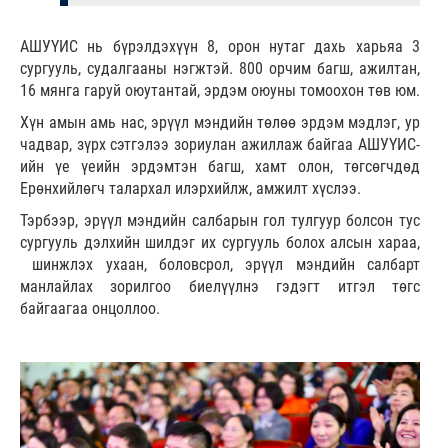
АШУҮИС нь бүрэлдэхүүн 8, орон нутаг дахь харьяа 3
сургууль, судалгааны нэгжтэй. 800 орчим багш, ажилтан,
16 мянга гаруй оюутантай, эрдэм оюуны томоохон төв юм.
Хүн амын амь нас, эрүүл мэндийн төлөө эрдэм мэдлэг, ур
чадвар, зүрх сэтгэлээ зориулан ажиллаж байгаа АШУҮИС-
ийн үе үеийн эрдэмтэн багш, хамт олон, төгсөгчдөд
Ерөнхийлөгч талархал илэрхийлж, амжилт хүслээ.
Тэрбээр, эрүүл мэндийн салбарын гол тулгуур болсон тус
сургууль дэлхийн шилдэг их сургууль болох алсын хараа,
шинжлэх ухаан, боловсрол, эрүүл мэндийн салбарт
манлайлах зорилгоо биелүүлнэ гэдэгт итгэл төгс
байгаагаа онцоллоо.