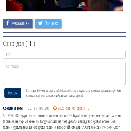
Хуваалцах
Жиргэх
Сэтгэгдэл (
1
)
Сэтгэгдэл бичихдээ хууль зүйн болон ёс суртахууны хэм хэмжээг хүндэтгэнэ үү. Хэм
Илгээх
хэмжээг зөрчсөн сэтгэгдэлийг админ устгах эрхтэй.
Сонин л юм
(66.181.187.28)
2026 оны 05 сарын 16
АШУҮИС 40 гаруй сая тагрөгөөр Соёлын төв өргөө бусад зүйл түрээсэлж уулзалт хийсэн
гэсэн. Уг нь тэр мөнгөө 10 залуу багшид нэг эм урвалж авахад зориулаад өгсөн бол
тэдний судалгааны ажилд дусал төдий ч нэмэртэй юм даа.\nАлтайсайхан хүн эмчилдэг