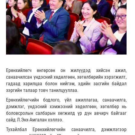
Ерөнхийлөгч өнгөрсөн он жилүүдэд хийсэн ажил,
санаачилсан үндэсний хөдөлгөөн, хөтөлбөрийн хэрэгжилт,
гадаад харилцаа болон нийгэм, эдийн засгийн байдал
зэргийн талаар товч танилцууллаа.
Ерөнхийлөгчийн бодлого, үйл ажиллагаа, санаачилга,
дэмжлэг, үндэсний хэмжээний хөдөлгөөн, хөтөлбөр нь
боловсролын салбарын хөгжилд үр дүн авчирч байгааг
сайд Л.Энх-Амгалан хэллээ.
Тухайлбал Ерөнхийлөгчийн санаачилга, дэмжлэгээр