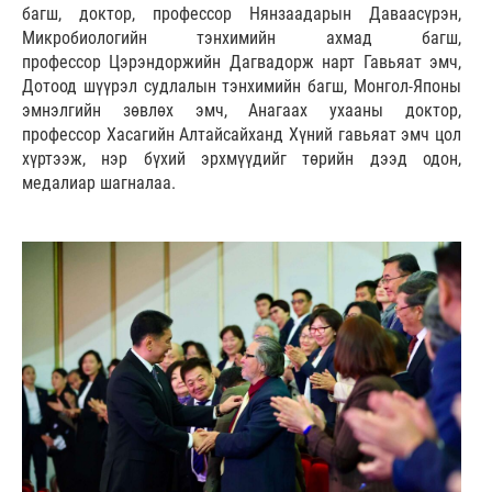
багш, доктор, профессор Нянзаадарын Даваасүрэн,
Микробиологийн тэнхимийн ахмад багш,
профессор Цэрэндоржийн Дагвадорж нарт Гавьяат эмч,
Дотоод шүүрэл судлалын тэнхимийн багш, Монгол-Японы
эмнэлгийн зөвлөх эмч, Анагаах ухааны доктор,
профессор Хасагийн Алтайсайханд Хүний гавьяат эмч цол
хүртээж, нэр бүхий эрхмүүдийг төрийн дээд одон,
медалиар шагналаа.