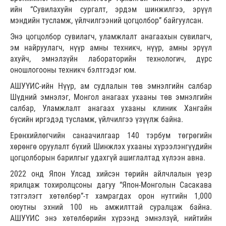
ийн “Сувилахуйн сургалт, эрдэм шинжилгээ, эрүүл
мэндийн тусламж, үйлчилгээний цогцолбор” байгуулсан.
Энэ цогцолбор сувилагч, уламжлалт анагаахын сувилагч,
эм найруулагч, нүүр амны техникч, нүүр, амны эрүүл
ахуйч, эмнэлзүйн лабораторийн технологич, дүрс
оношлогооны техникч бэлтгэдэг юм.
АШУҮИС-ийн Нүүр, ам судлалын төв эмнэлгийн салбар
Шүдний эмнэлэг, Монгол анагаах ухааны төв эмнэлгийн
салбар, Уламжлалт анагаах ухааны клиник Хангайн
бүсийн иргэдэд тусламж, үйлчилгээ үзүүлж байна.
Ерөнхийлөгчийн санаачилгаар 140 тэрбум төгрөгийн
хөрөнгө оруулалт бүхий Шинжлэх ухааны хүрээлэнгүүдийн
цогцолборын барилгыг удахгүй ашиглалтад хүлээн авна.
2022 онд Япон Улсад хийсэн төрийн айлчлалын үеэр
ярилцаж тохиролцсоны дагуу “Япон-Монголын Сасакава
тэтгэлэгт хөтөлбөр”-т хамрагдах орон нутгийн 1,000
оюутны эхний 100 нь амжилттай суралцаж байна.
АШУҮИС энэ хөтөлбөрийн хүрээнд эмнэлзүй, нийтийн