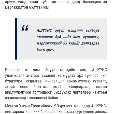
эрүүл мэнд, хоол зүйн чиглэлээр дээд боловсролтой
мэргэжилтэн бэлтгэх юм.
АШУҮИС эрүүл мэндийн салбарт
ажиллаж буй нийт эмч, сувилагч,
мэргэжилтний 93 хувийг дангаараа
бэлтгэдэг.
Боловсролын яам, Эрүүл мэндийн яам, АШУҮИС
уламжлалт анагаах ухааныг хөгжүүлэх эрх зүйн орчныг
бүрдүүлэх, судалгаа, инновацыг эрчимжүүлэх, сургалт,
хүний нөөц бэлтгэх, эмийн үйлдвэрлэл, ханган
нийлүүлэлтийн тогтолцоог бүрдүүлэх чиглэлээр хамтран
ажиллахаар төлөвлөсөн байна.
Монгол Улсын Ерөнхийлөгч У.Хүрэлсүх мөн өдөр АШУҮИС-
ийн харьяа Ерөнхий боловсролын ахлах сургуулийн зөвлөх