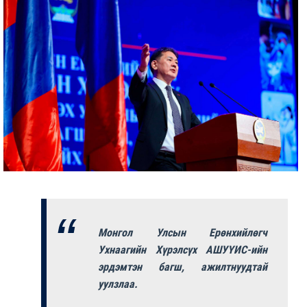
Монгол Улсын Ерөнхийлөгч
Ухнаагийн Хүрэлсүх АШУҮИС-ийн
эрдэмтэн багш, ажилтнуудтай
уулзлаа.