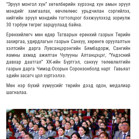
“Эрүүл монгол хүн” хөтөлбөрийн хүрээнд хүн амын эрүүл
мэндийг хамгаалах, өвчлөлөөс урьдчилан сэргийлэх,
нийтийн эрүүл мэндийн тогтолцоог бэхжүүлэхэд зориулж
30 тэрбум төгрөг зарцуулаад байна.
Ерөнхийлөгч мөн өдөр Татварын ерөнхий газрын Төрийн
захиргаа, удирдлагын газрын Санхүү, хөрөнгө оруулалтын
хэлтсийн дарга Лувсанцэрэнгийн Бямбадорж, Сангийн
яамны ахмад ажилтан Чулууны Алтанцэцэг, “Үндэсний
давхар даатгал” ХК-ийн Бүртгэл, санхүү төлөвлөлтийн
газрын дарга Чимэд-Осорын Соронзонболд нарт Гавьяат
эдийн засагч цол хүртээлээ.
Мөн нэр бүхий хүмүүсийг төрийн дээд одон, медалиар
шагналаа.