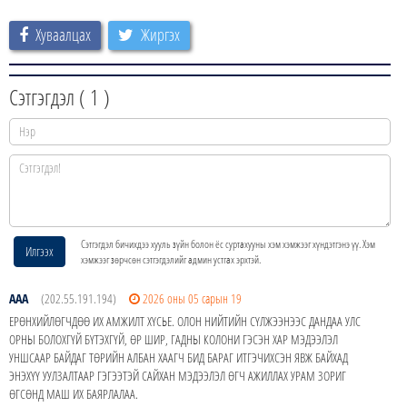
Хуваалцах
Жиргэх
Сэтгэгдэл (
1
)
Сэтгэгдэл бичихдээ хууль зүйн болон ёс суртахууны хэм хэмжээг хүндэтгэнэ үү. Хэм
Илгээх
хэмжээг зөрчсөн сэтгэгдэлийг админ устгах эрхтэй.
ААА
(202.55.191.194)
2026 оны 05 сарын 19
ЕРӨНХИЙЛӨГЧДӨӨ ИХ АМЖИЛТ ХҮСЬЕ. ОЛОН НИЙТИЙН СҮЛЖЭЭНЭЭС ДАНДАА УЛС
ОРНЫ БОЛОХГҮЙ БҮТЭХГҮЙ, ӨР ШИР, ГАДНЫ КОЛОНИ ГЭСЭН ХАР МЭДЭЭЛЭЛ
УНШСААР БАЙДАГ ТӨРИЙН АЛБАН ХААГЧ БИД БАРАГ ИТГЭЧИХСЭН ЯВЖ БАЙХАД
ЭНЭХҮҮ УУЛЗАЛТААР ГЭГЭЭТЭЙ САЙХАН МЭДЭЭЛЭЛ ӨГЧ АЖИЛЛАХ УРАМ ЗОРИГ
ӨГСӨНД МАШ ИХ БАЯРЛАЛАА.