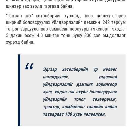
шинээр зах зээлд гаргаад байна.
“Цагаан алт” хөтөлбөрийн хүрээнд ноос, ноолуур, арьс
ширний боловсруулах үйлдвэрлэлийг дэмжин 242 тэрбум
төгрөг зарцуулснаар самнасан ноолуурын экспорт гэхэд л
5 дахин өсөж 4.0 мянган тонн буюу 330 сая ам.долларт
хүрээд байна.
Эдгээр хөтөлбөрийн үр нөлөөг
нэмэгдүүлэх, үндэсний
үйлдвэрлэлийг дэмжих зорилгоор
хүнс, хөдөө аж ахуйн боловсруулах
үйлдвэрийн тоног төхөөрөмж,
трактор, комбайныг гаалийн албан
татвараас 100 хувь чөлөөлсөн.