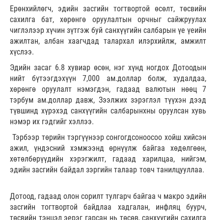
Ерөнхийлөгч, эдийн засгийн тогтвортой өсөлт, төсвийн
сахилга бат, хөрөнгө оруулалтын орчныг сайжруулах
чиглэлээр хүчин зүтгэж буй санхүүгийн салбарын үе үеийн
ажилтан, албан хаагчдад талархал илэрхийлж, амжилт
хүслээ.
Эдийн засаг 6.8 хувиар өсөн, нэг хүнд ногдох Дотоодын
нийт бүтээгдэхүүн 7,000 ам.доллар болж, худалдаа,
хөрөнгө оруулалт нэмэгдэн, гадаад валютын нөөц 7
тэрбум ам.доллар давж, Зээлжих зэрэглэл түүхэн дээд
түвшинд хүрэхэд санхүүгийн салбарынхны оруулсан хувь
нэмэр их гэдгийг хэллээ.
Тэрбээр төрийн тэргүүнээр сонгогдсоноосоо хойш хийсэн
ажил, үндэсний хэмжээнд өрнүүлж байгаа хөдөлгөөн,
хөтөлбөрүүдийн хэрэгжилт, гадаад харилцаа, нийгэм,
эдийн засгийн байдал зэргийн талаар товч танилцууллаа.
Дотоод, гадаад олон сорилт тулгарч байгаа ч макро эдийн
засгийн тогтвортой байдлаа хадгалан, инфляц буурч,
төсвийн тэнцэл эерэг гарсан нь төсөв, санхүүгийн сахилга