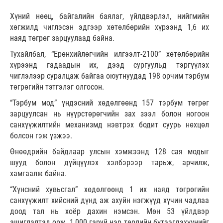
Хүний нөөц, байгалийн баялаг, үйлдвэрлэл, нийгмийн
хөгжилд чиглэсэн эдгээр хөтөлбөрийн хүрээнд 1,6 их
наяд төгрөг зарцуулаад байна.
Тухайлбал, “Ерөнхийлөгчийн илгээлт-2100” хөтөлбөрийн
хүрээнд гадаадын их, дээд сургуульд тэргүүлэх
чиглэлээр суралцаж байгаа оюутнуудад 198 орчим тэрбум
төгрөгийн тэтгэлэг олгосон.
“Тэрбум мод” үндэсний хөдөлгөөнд 157 тэрбум төгрөг
зарцуулсан нь нүүрстөрөгчийн зах зээл болон ногоон
санхүүжилтийн механизмд нэвтрэх бодит суурь нөхцөл
болсон гэж үзжээ.
Өнөөдрийн байдлаар улсын хэмжээнд 128 сая модыг
шууд болон дүйцүүлэх хэлбэрээр тарьж, арчилж,
хамгаалж байна.
“Хүнсний хувьсгал” хөдөлгөөнд 1 их наяд төгрөгийн
санхүүжилт хийсний дүнд аж ахуйн нэгжүүд хүчин чадлаа
доод тал нь хоёр дахин нэмсэн. Мөн 53 үйлдвэр
ашиглалтад орж, 1,000 гаруй нэр төрлийн бүтээгдэхүүнийг