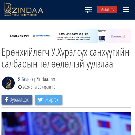
Mobile TV
НИЙТЛЭЛЧИД
ТВ8
Ерөнхийлөгч У.Хүрэлсүх санхүүгийн
ӨГЛӨӨНИЙ СОНИН
АУДИО ЗОХИОЛ
салбарын төлөөлөлтэй уулзлаа
ЗИНДАА СЭТГҮҮЛ
Я.Болор
Zindaa.mn
|
2026 оны 05 сарын 18
Хуваалцах
Жиргэх