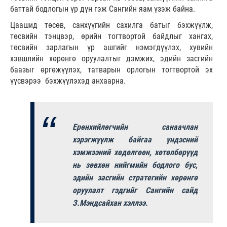
баттай бодлогын үр дүн гэж Сангийн яам үзэж байна.
Цаашид төсөв, санхүүгийн сахилга батыг бэхжүүлж,
төсвийн тэнцвэр, өрийн тогтвортой байдлыг хангах,
төсвийн зарлагын үр ашгийг нэмэгдүүлэх, хувийн
хэвшлийн хөрөнгө оруулалтыг дэмжих, эдийн засгийн
баазыг өргөжүүлэх, татварын орлогын тогтвортой эх
үүсвэрээ бэхжүүлэхэд анхаарна.
Ерөнхийлөгчийн санаачлан
хэрэгжүүлж байгаа үндэсний
хэмжээний хөдөлгөөн, хөтөлбөрүүд
нь зөвхөн нийгмийн бодлого бус,
эдийн засгийн стратегийн хөрөнгө
оруулалт гэдгийг Сангийн сайд
З.Мэндсайхан хэллээ.