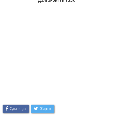
ДЭЛГЭРЭНГҮЙ ҮЗЭХ
Хуваалцах
Жиргэх