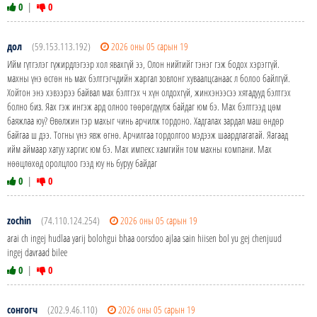
0
|
0
дол
(59.153.113.192)
2026 оны 05 сарын 19
Ийм гүтгэлэг гүжирдлэгээр хол явахгүй ээ, Олон нийтийг тэнэг гэж бодох хэрэггүй.
махны үнэ өсгөн нь мах бэлтгэгчдийн жаргал зовлонг хуваалцсанаас л болоо байлгүй.
Хойтон энэ хэвээрээ байвал мах бэлтгэх ч хүн олдохгүй, жинхэнээсээ хятадууд бэлтгэх
болно биз. Яах гэж ингэж ард олноо төөрөгдүүлж байдаг юм бэ. Мах бэлтгээд цөм
баяжлаа юу? Өвөлжин тэр махыг чинь арчилж тордоно. Хадгалах зардал маш өндөр
байгаа ш дээ. Тогны үнэ явж өгнө. Арчилгаа тордолгоо мэдээж шаардлагатай. Яагаад
ийм аймаар хатуу харгис юм бэ. Мах импекс хамгийн том махны компани. Мах
нөөцлөхөд оролцлоо гээд юу нь буруу байдаг
0
|
0
zochin
(74.110.124.254)
2026 оны 05 сарын 19
arai ch ingej hudlaa yarij bolohgui bhaa oorsdoo ajlaa sain hiisen bol yu gej chenjuud
ingej davraad bilee
0
|
0
сонгогч
(202.9.46.110)
2026 оны 05 сарын 19