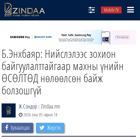
Mobile TV
НИЙТЛЭЛЧИД
ТВ8
Б.Энхбаяр: Нийслэлээс зохион
ӨГЛӨӨНИЙ СОНИН
АУДИО ЗОХИОЛ
байгуулалттайгаар махны үнийн
ЗИНДАА СЭТГҮҮЛ
ӨСӨЛТӨД нөлөөлсөн байж
болзошгүй
Ж.Сондор
Zindaa.mn
|
2026 оны 05 сарын 18
Хуваалцах
Жиргэх