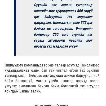
Сүүлийн нэг сарын хугацаанд
нөөцийн мах худалдаалах 600 гаруй
цэг байгуулсан гэх мэдээлэл
цацагдсан. Шалгалтын үеэр 375 цэг
байгаа нь тогтоогдсон. Өчигдрийн
байдлаар 250 цэгт сүүлийн нэг
сарын хугацаанд нөөцийн мах
ирээгүй гэх мэдээлэл өгсөн.
Нийлүүлэгч компаниудаас энэ талаар асуухад Нийслэлээс
худалдаалахаа байж бай гэх чиглэл өгсөн гэх зүйлийг
танилцуулсан. Тиймээс энэ асуудал зохион байгуулалттай
байж болзошгүй, махны үнийн өсөлтөд зориуд нөлөө
үзүүлэх ажиллагаа байсан байж болзошгүй гэх асуудал
яригдаж байна" гэлээ.