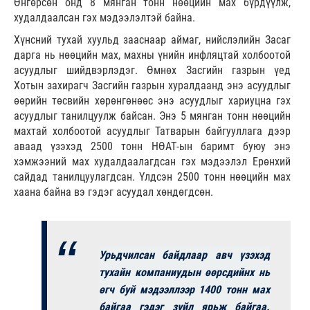
Өнгөрсөн онд 8 мянган тонн нөөцийн мах бүрдүүлж,
худалдаалсан гэх мэдээлэлтэй байна.
Хүнсний тухай хуульд зааснаар аймаг, нийслэлийн Засаг
дарга нь нөөцийн мах, махны үнийн инфляцтай холбоотой
асуудлыг шийдвэрлэдэг. Өмнөх Засгийн газрын үед
Хотын захирагч Засгийн газрын хуралдаанд энэ асуудлыг
өөрийн төсвийн хөрөнгөнөөс энэ асуудлыг хариуцна гэх
асуудлыг танилцуулж байсан. Энэ 5 мянган тонн нөөцийн
махтай холбоотой асуудлыг Татварын байгууллага дээр
аваад үзэхэд 2500 тонн НӨАТ-ын баримт буюу энэ
хэмжээний мах худалдаалагдсан гэх мэдээлэл Ерөнхий
сайдад танилцуулагдсан. Үлдсэн 2500 тонн нөөцийн мах
хаана байна вэ гэдэг асуудал хөндөгдсөн.
Урьдчилсан байдлаар авч үзэхэд
тухайн компаниудын өөрсдийнх нь
өгч буй мэдээллээр 1400 тонн мах
байгаа гэдэг зүйл ярьж байгаа.