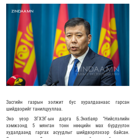
Засгийн газрын ээлжит бус хуралдаанаас гарсан
шийдвэрийг танилцууллаа.
Энэ үеэр ЗГХЭГ-ын дарга Б.Энхбаяр "Нийслэлийн
хэмжээнд 5 мянган тонн нөөцийн мах бүрдүүлэн
худалдаанд гаргах асуудлыг шийдвэрлэхээр байсан.