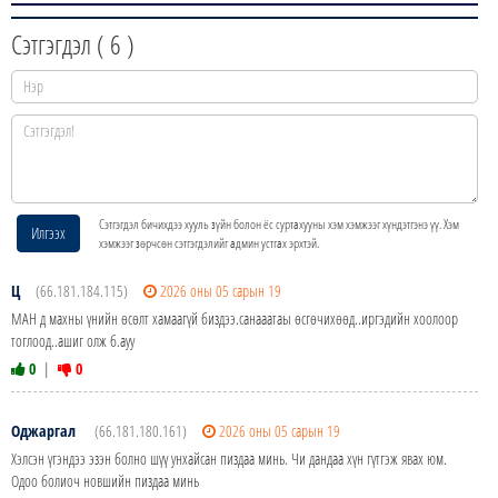
Сэтгэгдэл (
6
)
Сэтгэгдэл бичихдээ хууль зүйн болон ёс суртахууны хэм хэмжээг хүндэтгэнэ үү. Хэм
Илгээх
хэмжээг зөрчсөн сэтгэгдэлийг админ устгах эрхтэй.
Ц
(66.181.184.115)
2026 оны 05 сарын 19
МАН д махны үнийн өсөлт хамаагүй биздээ.санааатаы өсгөчихөөд..иргэдийн хоолоор
тоглоод..ашиг олж б.ауу
0
|
0
Оджаргал
(66.181.180.161)
2026 оны 05 сарын 19
Хэлсэн үгэндээ эзэн болно шүү унхайсан пиздаа минь. Чи дандаа хүн гүтгэж явах юм.
Одоо болиоч новшийн пиздаа минь