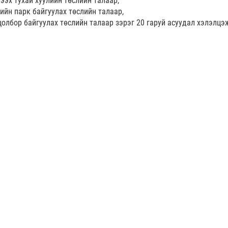
ээх тухай хуулийн төслийн талаар,
ийн парк байгуулах төслийн талаар,
олбор байгуулах төслийн талаар зэрэг 20 гаруй асуудал хэлэлцэ