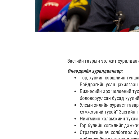
Засгийн газрын ээлжит хуралдаа
Өнөөдрийн хуралдаанаар:
Төр, хувийн хэвшлийн түншл
Байдрагийн усан цахилгаан 
Бизнесийн эрх чөлөөний тух
боловсруулсан бусад хуулий
Улсын хилийн зурваст газар
хэмжээний тухай” Засгийн 
Нийгмийн халамжийн тухай 
Гэр бүлийн хөгжлийг дэмжих
Стратегийн ач холбогдол б