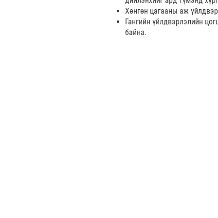
дийлэнхийг ард түмэнд хүрт
Хөнгөн цагааны аж үйлдвэр
Гангийн үйлдвэрлэлийн цогц
байна.