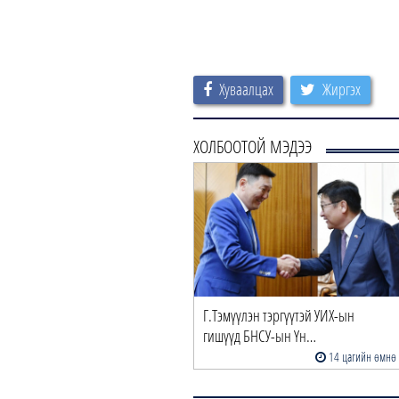
Хуваалцах
Жиргэх
ХОЛБООТОЙ МЭДЭЭ
Г.Тэмүүлэн тэргүүтэй УИХ-ын
гишүүд БНСУ-ын Үн…
14 цагийн өмнө