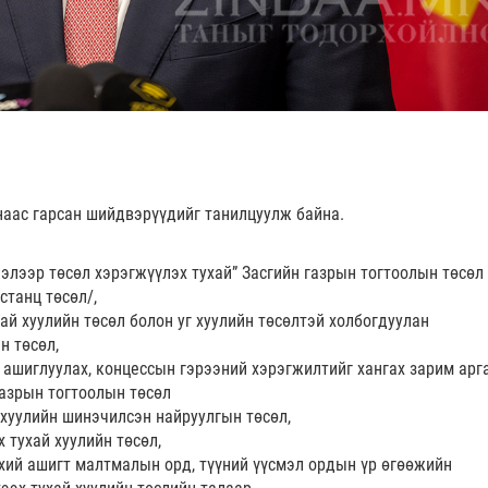
наас гарсан шийдвэрүүдийг танилцуулж байна.
элээр төсөл хэрэгжүүлэх тухай” Засгийн газрын тогтоолын төсөл 
станц төсөл/,
ай хуулийн төсөл болон уг хуулийн төсөлтэй холбогдуулан
н төсөл,
 ашиглуулах, концессын гэрээний хэрэгжилтийг хангах зарим арг
газрын тогтоолын төсөл
хуулийн шинэчилсэн найруулгын төсөл,
 тухай хуулийн төсөл,
үхий ашигт малтмалын орд, түүний үүсмэл ордын үр өгөөжийн