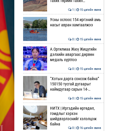
тахих төрийн тахил…
1 |
15 цагийн өмнө
Усны ослоос 154 иргэний амь
насыг авран хамгаалжээ
0 |
15 цагийн өмнө
А.Оргилмаа Жюү Жицүгийн
дэлхийн аваргаас дөрвөн
медаль хүртлээ
0 |
15 цагийн өмнө
“Хотын дарга сонсож байна”
150150 тусгай дугаарыг
наймдугаар сарын 14-…
0 |
15 цагийн өмнө
НИТХ | Иргэдийн өргөдөл,
гомдлыг хэрхэн
шийдвэрлэснийг хэлэлцэж
байна
0 |
16 цагийн өмнө