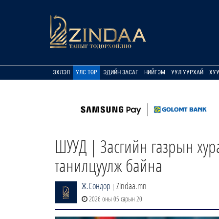
ЭХЛЭЛ
УЛС ТӨР
ЭДИЙН ЗАСАГ
НИЙГЭМ
УУЛ УУРХАЙ
ХУ
ШУУД | Засгийн газрын хур
танилцуулж байна
Ж.Сондор
Zindaa.mn
|
2026 оны 05 сарын 20