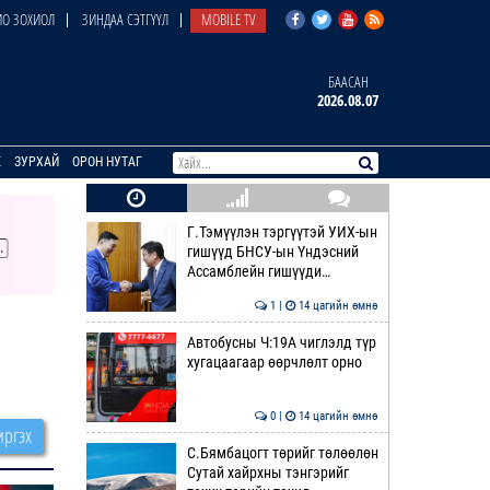
О ЗОХИОЛ
ЗИНДАА СЭТГҮҮЛ
MOBILE TV
БААСАН
2026.08.07
E
ЗУРХАЙ
ОРОН НУТАГ
Г.Тэмүүлэн тэргүүтэй УИХ-ын
гишүүд БНСУ-ын Үндэсний
Ассамблейн гишүүди…
1 |
14 цагийн өмнө
Автобусны Ч:19А чиглэлд түр
хугацаагаар өөрчлөлт орно
0 |
14 цагийн өмнө
ргэх
С.Бямбацогт төрийг төлөөлөн
Сутай хайрхны тэнгэрийг