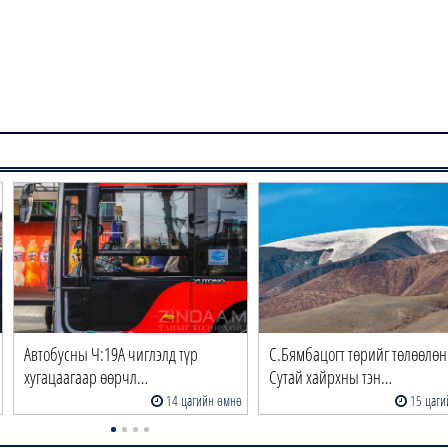
Автобусны Ч:19А чиглэлд түр
С.Бямбацогт төрийг төлөөлөн
хугацаагаар өөрчл…
Сутай хайрхны тэн…
14 цагийн өмнө
15 цаги