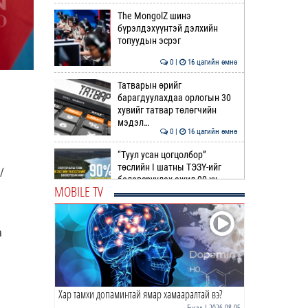
The MongolZ шинэ
бүрэлдэхүүнтэй дэлхийн
топуудын эсрэг
0 |
16 цагийн өмнө
Татварын өрийг
барагдуулахдаа орлогын 30
хувийг татвар төлөгчийн
мэдэл…
0 |
16 цагийн өмнө
“Туул усан цогцолбор”
төслийн I шатны ТЭЗҮ-ийг
/
боловсруулах ажил 90 ху…
MOBILE TV
0 |
17 цагийн өмнө
Нийслэлийн иргэдийн
а
Төлөөлөгчдийн Хурлын
Ээлжит VIII хуралдаан
эхэллээ
0 |
17 цагийн өмнө
Хар тамхи допаминтай ямар хамааралтай вэ?
ТОО | Гадаад валютын нөөц
7.9 тэрбум ам.доллар давлаа
Бусад
| 2026-08-05