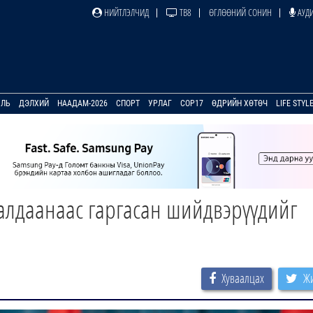
НИЙТЛЭЛЧИД
ТВ8
ӨГЛӨӨНИЙ СОНИН
АУДИ
УЛЬ
ДЭЛХИЙ
НААДАМ-2026
СПОРТ
УРЛАГ
COP17
ӨДРИЙН ХӨТӨЧ
LIFE STYL
алдаанаас гаргасан шийдвэрүүдийг
Хуваалцах
Жи