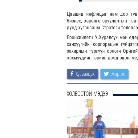
Цаашид инфляцыг нам дор түвш
бизнес, хөрөнгө оруулалтын таа
дунд хугацааны Стратеги төлөвлө
Ерөнхийлөгч У.Хүрэлсүх мөн өд
санхүүгийн корпорацын гүйцэтг
захирлын тэргүүн орлогч Оригий
эрхмүүдийг төрийн дээд одон, ме
Хуваалцах
Жиргэх
ХОЛБООТОЙ МЭДЭЭ