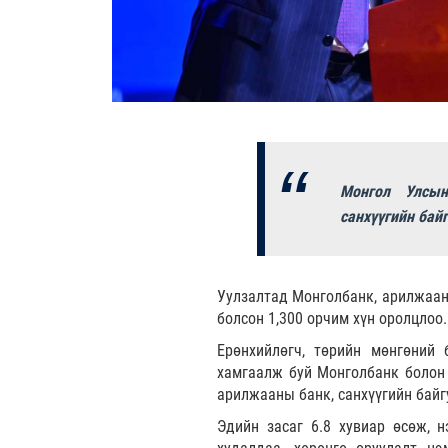
Монгол Улсын
санхүүгийн бай
Уулзалтад Монголбанк, арилжаан
болсон 1,300 орчим хүн оролцлоо.
Ерөнхийлөгч, төрийн мөнгөний 
хамгаалж буй Монголбанк болон и
арилжааны банк, санхүүгийн байг
Эдийн засаг 6.8 хувиар өсөж, н