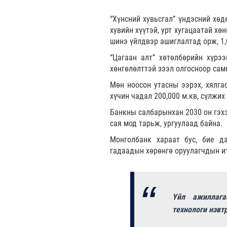
“Хүнсний хувьсгал” үндэсний хөд
хувийн хүүтэй, урт хугацаатай хө
шинэ үйлдвэр ашиглалтад орж, 1,
“Цагаан алт” хөтөлбөрийн хүрэ
хөнгөлөлттэй зээл олгосноор сам
Мөн ноосон утасны ээрэх, хялгас
хүчин чадал 200,000 м.кв, сүлжих
Банкны салбарынхан 2030 он гэхэд
сая мод тарьж, ургуулаад байна.
Монголбанк хараат бус, бие д
гадаадын хөрөнгө оруулагчдын ит
Үйл ажиллага
технологи нэвт