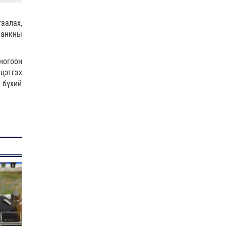
Худалдаа, үйлчилгээ
эрхлэхэд шаарддаг
давхардсан бүртгэлийг
аалах,
хүчингүй б…
банкны
0 |
2026-08-07
Хилчин байлдагч галын
ногоон
аюулаас нэг өрх айлыг
урьдчилан сэргийлж,
цэтгэх
аварчэ…
 бүхий
0 |
2026-08-07
Буянт суманд алга болсон 10
настай охиныг эрэн хайх
ажиллагаа үргэлжил…
0 |
2026-08-07
ОБЕГ | Бүх сумд цас,
шуурганы үед зам нээх
зориулалтын техниктэй
болсо…
0 |
2026-08-07
Өнөөдөр гурван дүүрэгт
ЦАХИЛГААН ХЯЗГААРЛАНА