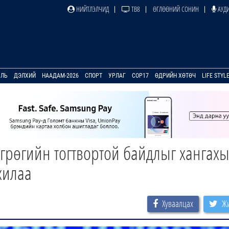
НИЙТЛЭЛЧИД
ТВ8
ӨГЛӨӨНИЙ СОНИН
АУДИ
УЛЬ
ДЭЛХИЙ
НААДАМ-2026
СПОРТ
УРЛАГ
COP17
ӨДРИЙН ХӨТӨЧ
LIFE STYL
өгрөгийн тогтвортой байдлыг хангах
хилаа
Хуваалцах
Жи