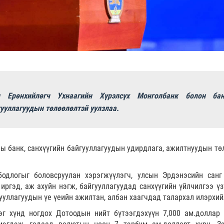
 Ерөнхийлөгч Ухнаагийн Хүрэлсүх Монголбанк болон бан
гууллагуудын төлөөлөлтэй уулзлаа.
ы банк, санхүүгийн байгууллагуудын удирдлага, ажилтнуудын тө
бодлогыг боловсруулан хэрэгжүүлэгч, улсын Эрдэнэсийн санг
ргэд, аж ахуйн нэгж, байгууллагуудад санхүүгийн үйлчилгээ үз
ууллагуудын үе үеийн ажилтан, албан хаагчдад талархал илэрхий
эг хүнд ногдох Дотоодын нийт бүтээгдэхүүн 7,000 ам.доллар 