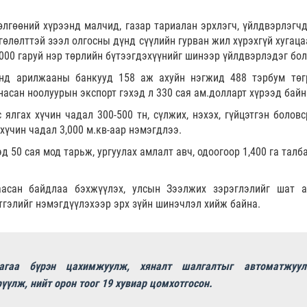
өлгөөний хүрээнд малчид, газар тариалан эрхлэгч, үйлдвэрлэгчд
нгөлөлттэй зээл олгосны дүнд сүүлийн гурван жил хүрэхгүй хугац
000 гаруй нэр төрлийн бүтээгдэхүүнийг шинээр үйлдвэрлэдэг бол
энд арилжааны банкууд 158 аж ахуйн нэгжид 488 тэрбум төг
насан ноолуурын экспорт гэхэд л 330 сая ам.долларт хүрээд байн
 ялгах хүчин чадал 300-500 тн, сүлжих, нэхэх, гүйцэтгэн боловс
 хүчин чадал 3,000 м.кв-аар нэмэгдлээ.
 50 сая мод тарьж, ургуулах амлалт авч, одоогоор 1,400 га талб
аасан байдлаа бэхжүүлэх, улсын Зээлжих зэрэглэлийг шат а
гэлийг нэмэгдүүлэхээр эрх зүйн шинэчлэл хийж байна.
агаа бүрэн цахимжуулж, хяналт шалгалтыг автоматжуул
рүүлж, нийт орон тоог 19 хувиар цомхотгосон.