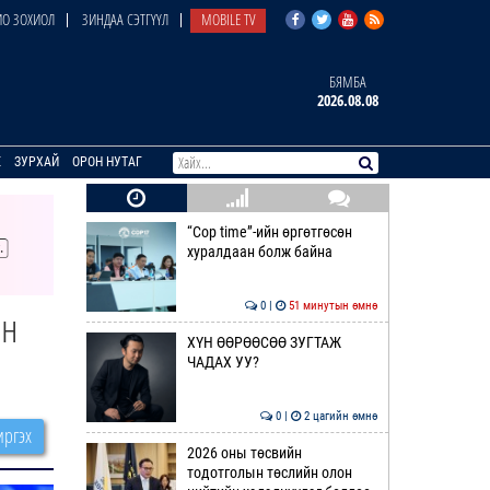
О ЗОХИОЛ
ЗИНДАА СЭТГҮҮЛ
MOBILE TV
БЯМБА
2026.08.08
E
ЗУРХАЙ
ОРОН НУТАГ
“Cop time”-ийн өргөтгөсөн
хуралдаан болж байна
0 |
51 минутын өмнө
ын
ХҮН ӨӨРӨӨСӨӨ ЗУГТАЖ
ЧАДАХ УУ?
0 |
2 цагийн өмнө
ргэх
2026 оны төсвийн
тодотголын төслийн олон