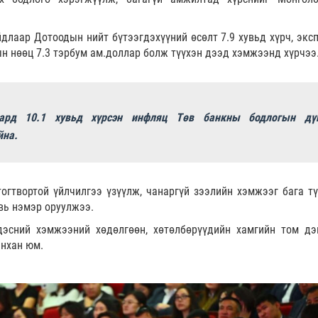
длаар Дотоодын нийт бүтээгдэхүүний өсөлт 7.9 хувьд хүрч, эксп
ын нөөц 7.3 тэрбум ам.доллар болж түүхэн дээд хэмжээнд хүрчээ
сард 10.1 хувьд хүрсэн инфляц Төв банкны бодлогын дү
йна.
огтвортой үйлчилгээ үзүүлж, чанаргүй зээлийн хэмжээг бага т
увь нэмэр оруулжээ.
дэсний хэмжээний хөдөлгөөн, хөтөлбөрүүдийн хамгийн том дэ
ынхан юм.