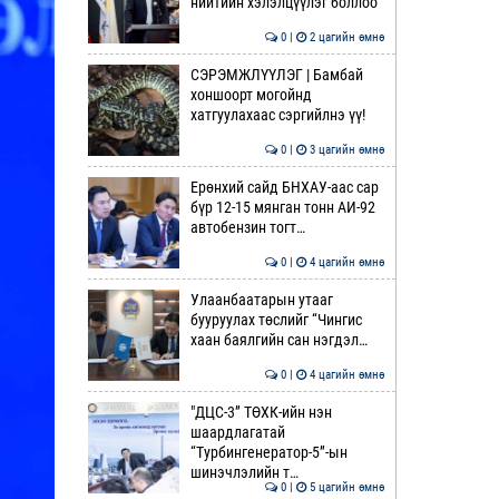
нийтийн хэлэлцүүлэг боллоо
0 |
2 цагийн өмнө
СЭРЭМЖЛҮҮЛЭГ | Бамбай
хоншоорт могойнд
хатгуулахаас сэргийлнэ үү!
0 |
3 цагийн өмнө
Ерөнхий сайд БНХАУ-аас сар
бүр 12-15 мянган тонн АИ-92
автобензин тогт…
0 |
4 цагийн өмнө
Улаанбаатарын утааг
бууруулах төслийг “Чингис
хаан баялгийн сан нэгдэл…
0 |
4 цагийн өмнө
"ДЦС-3” ТӨХК-ийн нэн
шаардлагатай
“Турбингенератор-5”-ын
шинэчлэлийн т…
0 |
5 цагийн өмнө