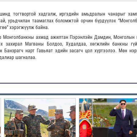
инд тогтвортой хадгалж, иргэдийн амьдралын чанарыг хамг
тай, урьдчилан таамаглах боломжтой орчин бүрдүүлэх “Монгол
гөө” хэрэгжүүлж байна.
өр Монголбанкны ахмад ажилтан Пэрэнлэйн Дамдин, Монголын 
эх захирал Магваны Болдоо, Худалдаа, хөгжлийн банкны гүй
н Банзрагч нарт Гавьяат эдийн засагч цол хүртээлээ. Мөн нэр
далиар шагналаа.