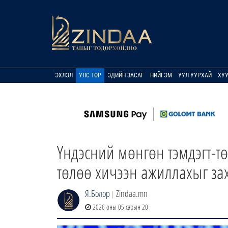
ЭХЛЭЛ
УЛС ТӨР
ЭДИЙН ЗАСАГ
НИЙГЭМ
УУЛ УУРХАЙ
ХУ
Үндэсний мөнгөн тэмдэгт-т
төлөө хичээн ажиллахыг за
Я.Болор
Zindaa.mn
|
2026 оны 05 сарын 20