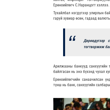
Ерөнхийлөгч С.Наранцогт хэллээ.
Тухайлбал нэгдүгээр улирлын бай
гаруй хувиар өсөн, гадаад валют
Дөрөвдүгээр 
тогтворжиж ба
Арилжааны банкууд санхүүгийн т
байлгасан нь энэ бүхэнд чухал х
Ерөнхийлөгчийн санаачилсан үн
түнш нь банк, санхүүгийн салбар