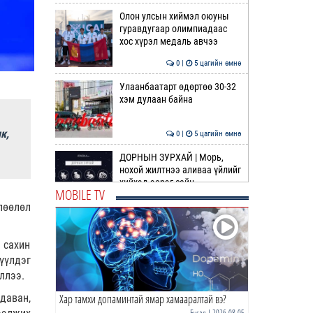
Олон улсын хиймэл оюуны
гуравдугаар олимпиадаас
хос хүрэл медаль авчээ
0 |
5 цагийн өмнө
Улаанбаатарт өдөртөө 30-32
хэм дулаан байна
к,
0 |
5 цагийн өмнө
ДОРНЫН ЗУРХАЙ | Морь,
нохой жилтнээ аливаа үйлийг
хийхэд эерэг сайн
MOBILE TV
0 |
6 цагийн өмнө
лөөлөл
ӨГЛӨӨНИЙ МЭНД!
 сахин
үүлдэг
ллээ.
0 |
6 цагийн өмнө
даван,
Хар тамхи допаминтай ямар хамааралтай вэ?
Барселона | Солилцоо
наймаа дагасан том
Бусад
| 2026-08-05