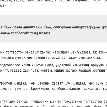
эмэгдэж, гадаад валютын нөөц 7 тэрбум ам.долларт хүрч, З
рсэн.
өв банк болон арилжааны банк, санхүүгийн байгууллагуудын хүч
лшгүй холбоотойг тэмдэглэлээ.
йн тогтвортой байдлыг хангах, харилцагч байгууллага, аж ахуйн
, түргэн шуурхай үйлчлэхийн төлөө хичээн ажиллахыг захилаа.
гогдсоноосоо хойш хийсэн ажил, үндэсний хэмжээнд өрнүүлж 
жилт, гадаад харилцаа, нийгэм, эдийн засгийн байдал зэргийн 
гтвортой байдал, Төв банкны хараат бус байдал, эрх зүйн 
дэмжлэг үзүүлдэг Ерөнхийлөгчид Монголбанкны удирдлага та
й тулгарч байгаа ч үндэсний мөнгөн тэмдэгтийн тогтвортой б
ах бодлого хэрэгжүүлж, багагүй амжилтад хүрснийг Монгол