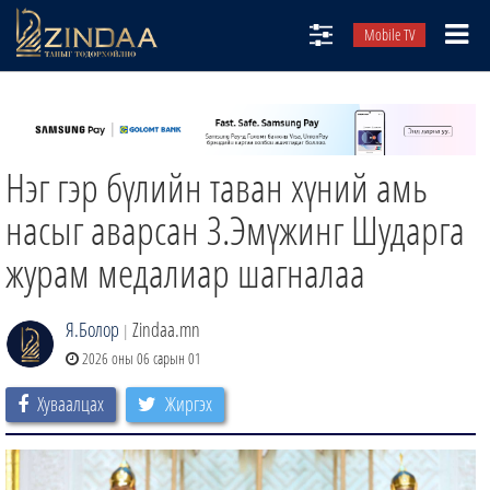
Mobile TV
НИЙТЛЭЛЧИД
ТВ8
Нэг гэр бүлийн таван хүний амь
ӨГЛӨӨНИЙ СОНИН
АУДИО ЗОХИОЛ
насыг аварсан З.Эмүжинг Шударга
ЗИНДАА СЭТГҮҮЛ
журам медалиар шагналаа
Я.Болор
Zindaa.mn
|
2026 оны 06 сарын 01
Хуваалцах
Жиргэх