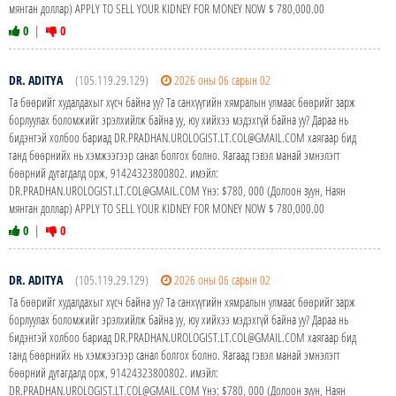
мянган доллар) APPLY TO SELL YOUR KIDNEY FOR MONEY NOW $ 780,000.00
0
|
0
DR. ADITYA
(105.119.29.129)
2026 оны 06 сарын 02
Та бөөрийг худалдахыг хүсч байна уу? Та санхүүгийн хямралын улмаас бөөрийг зарж
борлуулах боломжийг эрэлхийлж байна уу, юу хийхээ мэдэхгүй байна уу? Дараа нь
бидэнтэй холбоо бариад DR.PRADHAN.UROLOGIST.LT.COL@GMAIL.COM хаягаар бид
танд бөөрнийх нь хэмжээгээр санал болгох болно. Яагаад гэвэл манай эмнэлэгт
бөөрний дутагдалд орж, 91424323800802. имэйл:
DR.PRADHAN.UROLOGIST.LT.COL@GMAIL.COM Yнэ: $780, 000 (Долоон зуун, Наян
мянган доллар) APPLY TO SELL YOUR KIDNEY FOR MONEY NOW $ 780,000.00
0
|
0
DR. ADITYA
(105.119.29.129)
2026 оны 06 сарын 02
Та бөөрийг худалдахыг хүсч байна уу? Та санхүүгийн хямралын улмаас бөөрийг зарж
борлуулах боломжийг эрэлхийлж байна уу, юу хийхээ мэдэхгүй байна уу? Дараа нь
бидэнтэй холбоо бариад DR.PRADHAN.UROLOGIST.LT.COL@GMAIL.COM хаягаар бид
танд бөөрнийх нь хэмжээгээр санал болгох болно. Яагаад гэвэл манай эмнэлэгт
бөөрний дутагдалд орж, 91424323800802. имэйл:
DR.PRADHAN.UROLOGIST.LT.COL@GMAIL.COM Yнэ: $780, 000 (Долоон зуун, Наян