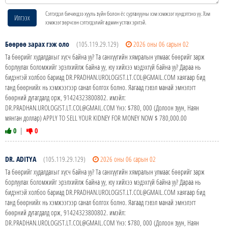
Сэтгэгдэл бичихдээ хууль зүйн болон ёс суртахууны хэм хэмжээг хүндэтгэнэ үү. Хэм
Илгээх
хэмжээг зөрчсөн сэтгэгдэлийг админ устгах эрхтэй.
Бөөрөө зарах гэж оло
(105.119.29.129)
2026 оны 06 сарын 02
Та бөөрийг худалдахыг хүсч байна уу? Та санхүүгийн хямралын улмаас бөөрийг зарж
борлуулах боломжийг эрэлхийлж байна уу, юу хийхээ мэдэхгүй байна уу? Дараа нь
бидэнтэй холбоо бариад DR.PRADHAN.UROLOGIST.LT.COL@GMAIL.COM хаягаар бид
танд бөөрнийх нь хэмжээгээр санал болгох болно. Яагаад гэвэл манай эмнэлэгт
бөөрний дутагдалд орж, 91424323800802. имэйл:
DR.PRADHAN.UROLOGIST.LT.COL@GMAIL.COM Yнэ: $780, 000 (Долоон зуун, Наян
мянган доллар) APPLY TO SELL YOUR KIDNEY FOR MONEY NOW $ 780,000.00
0
|
0
DR. ADITYA
(105.119.29.129)
2026 оны 06 сарын 02
Та бөөрийг худалдахыг хүсч байна уу? Та санхүүгийн хямралын улмаас бөөрийг зарж
борлуулах боломжийг эрэлхийлж байна уу, юу хийхээ мэдэхгүй байна уу? Дараа нь
бидэнтэй холбоо бариад DR.PRADHAN.UROLOGIST.LT.COL@GMAIL.COM хаягаар бид
танд бөөрнийх нь хэмжээгээр санал болгох болно. Яагаад гэвэл манай эмнэлэгт
бөөрний дутагдалд орж, 91424323800802. имэйл:
DR.PRADHAN.UROLOGIST.LT.COL@GMAIL.COM Yнэ: $780, 000 (Долоон зуун, Наян