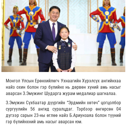
Монгол Улсын Ерөнхийлөгч Ухнаагийн Хүрэлсүх ангийнхаа
найз охин болон гэр бүлийнх нь дөрвөн хүний амь насыг
аварсан З.Эмүжинг Шударга журам медалиар шагналаа.
З.Эмүжин Сүхбаатар дүүргийн “Эрдмийн хөтөч” цогцолбор
сургуулийн 5б ангид суралцдаг. Тэрбээр өнгөрсөн 04
дүгээр сарын 23-ны өглөө найз Б.Ариунзаяа болон түүний
гэр бүлийнхний амь насыг аварсан юм.