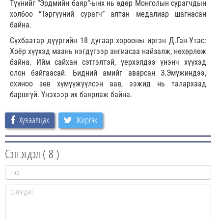
Түүнийг “Эрдмийн баяр”-ынх нь өдөр Монголын сурагчдын
холбоо “Тэргүүний сурагч” алтан медалиар шагнасан
байна.
Сүхбаатар дүүргийн 18 дугаар хорооны иргэн Д.Ган-Утас:
Хоёр хүүхэд маань нэгдүгээр ангиасаа найзалж, нөхөрлөж
байна. Ийм сайхан сэтгэлтэй, үерхэлдээ үнэнч хүүхэд
олон байгаасай. Бидний амийг аварсан З.Эмүжиндээ,
охиноо зөв хүмүүжүүлсэн аав, ээжид нь талархаад
баршгүй. Үнэхээр их баярлаж байна.
Хуваалцах
Жиргэх
Сэтгэгдэл (
8
)