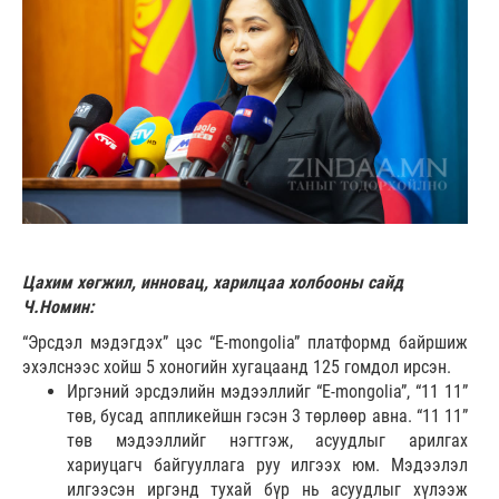
Цахим хөгжил, инновац, харилцаа холбооны сайд
Ч.Номин:
“Эрсдэл мэдэгдэх” цэс “E-mongolia” платформд байршиж
эхэлснээс хойш 5 хоногийн хугацаанд 125 гомдол ирсэн.
Иргэний эрсдэлийн мэдээллийг “E-mongolia”, “11 11”
төв, бусад аппликейшн гэсэн 3 төрлөөр авна. “11 11”
төв мэдээллийг нэгтгэж, асуудлыг арилгах
хариуцагч байгууллага руу илгээх юм. Мэдээлэл
илгээсэн иргэнд тухай бүр нь асуудлыг хүлээж