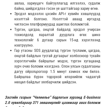
авлаа, хариуцагч байгууллагад илгээлээ, судалж
байна, шийдэгдлээ гэсэн үе шаттайгаар хариу өгнө.
Эрсдэл мэдээлэх цэсийн API-г хувийн хэвшлүүдэд
нээлттэй болгоно. Нээлттэй аваад иргэдэд
чиглэсэн платформуудад ашиглах боломжтой.
Түргэн, цагдаа, онцгой байдалд эрсдэл учирсан
тохиолдолд яаралтай дуудлага өгөх шинэ
технологийг 6 дугаар сарын 15-нд хэрэглээнд
нэвтрүүлнэ.
Гар утасны SOS дуудлагад түргэн тусламж, цагдаа,
онцгой байдлын тусгай дугаарыг холбосноор тухайн
хэрэглэгчийн байршлыг мэдэх, түргэн хугацаанд
хүрч очих боломж нээгдэнэ. Олон улсын судалгааны
дагуу ойролцоогоор 1.5 минут хэмнэх юм билээ.
Байршлаа бүрэн тодорхой илэрхийлж чадахгүй
нөхцөл байдлыг хялбарчилж шийдсэн.
Засгийн газрын “Чөлөөлье” бодлогын хүрээнд E-business
2.0 хувилбараар 371 зөвшөөрлийг цахимаар авах боломж