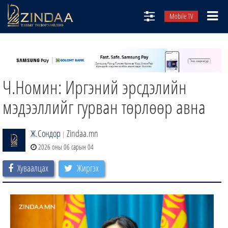
Mobile TV
НИЙТЛЭЛЧИД
ТВ8
Ч.Номин: Иргэний эрсдэлийн
ӨГЛӨӨНИЙ СОНИН
АУДИО ЗОХИОЛ
мэдээллийг гурван төрлөөр авна
ЗИНДАА СЭТГҮҮЛ
Ж.Сондор
Zindaa.mn
|
2026 оны 06 сарын 04
Хуваалцах
Жиргэх