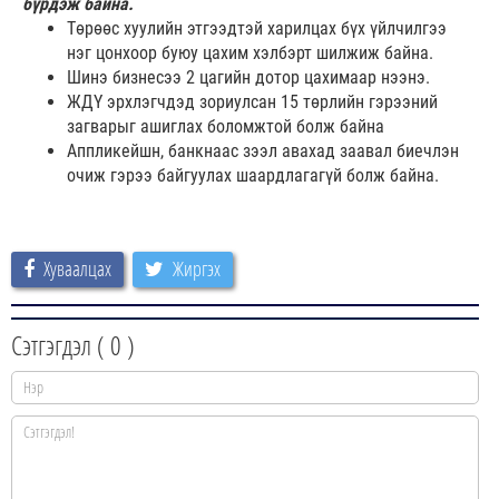
бүрдэж байна.
Төрөөс хуулийн этгээдтэй харилцах бүх үйлчилгээ
нэг цонхоор буюу цахим хэлбэрт шилжиж байна.
Шинэ бизнесээ 2 цагийн дотор цахимаар нээнэ.
ЖДҮ эрхлэгчдэд зориулсан 15 төрлийн гэрээний
загварыг ашиглах боломжтой болж байна
Аппликейшн, банкнаас зээл авахад заавал биечлэн
очиж гэрээ байгуулах шаардлагагүй болж байна.
Хуваалцах
Жиргэх
Сэтгэгдэл (
0
)