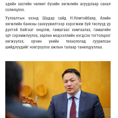
эдийн засгийн чөлөөт бүсийн хөгжлийн асуудлаар санал
солилцлоо.
Уулзалтын эхэнд Шадар сайд Н.Номтойбаяр, Азийн
хөгжлийн банкны санхүүжилтээр хэрэгжиж буй төслүүд үр
дүнтэй байгааг онцолж, гамшгаас хамгаалах, гамшгийн
эрт сэрэмжлүүлэх, зарлан мэдээллийн нэгдсэн тогтолцоог
хөгжүүлэх, орчин үеийн технологид суурилсан
шийдлүүдийг нэвтрүүлэх ажлын талаар танилцууллаа.