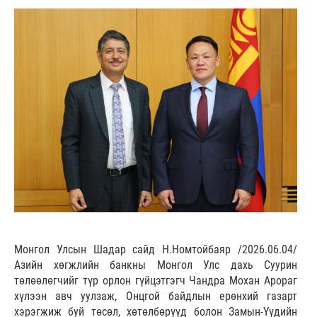
Монгол Улсын Шадар сайд Н.Номтойбаяр /2026.06.04/
Азийн хөгжлийн банкны Монгол Улс дахь Суурин
төлөөлөгчийг түр орлон гүйцэтгэгч Чандра Мохан Арораг
хүлээн авч уулзаж, Онцгой байдлын ерөнхий газарт
хэрэгжиж буй төсөл, хөтөлбөрүүд болон Замын-Үүдийн