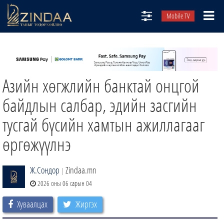
Mobile TV
НИЙТЛЭЛЧИД
ТВ8
Азийн хөгжлийн банктай онцгой
ӨГЛӨӨНИЙ СОНИН
АУДИО ЗОХИОЛ
байдлын салбар, эдийн засгийн
ЗИНДАА СЭТГҮҮЛ
тусгай бүсийн хамтын ажиллагааг
өргөжүүлнэ
Ж.Сондор
Zindaa.mn
|
2026 оны 06 сарын 04
Хуваалцах
Жиргэх