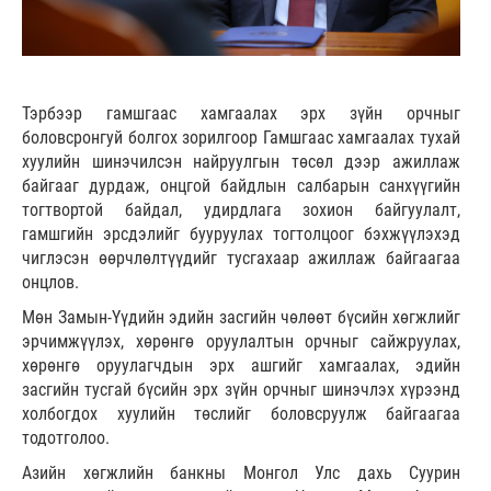
Тэрбээр гамшгаас хамгаалах эрх зүйн орчныг
боловсронгуй болгох зорилгоор Гамшгаас хамгаалах тухай
хуулийн шинэчилсэн найруулгын төсөл дээр ажиллаж
байгааг дурдаж, онцгой байдлын салбарын санхүүгийн
тогтвортой байдал, удирдлага зохион байгуулалт,
гамшгийн эрсдэлийг бууруулах тогтолцоог бэхжүүлэхэд
чиглэсэн өөрчлөлтүүдийг тусгахаар ажиллаж байгаагаа
онцлов.
Мөн Замын-Үүдийн эдийн засгийн чөлөөт бүсийн хөгжлийг
эрчимжүүлэх, хөрөнгө оруулалтын орчныг сайжруулах,
хөрөнгө оруулагчдын эрх ашгийг хамгаалах, эдийн
засгийн тусгай бүсийн эрх зүйн орчныг шинэчлэх хүрээнд
холбогдох хуулийн төслийг боловсруулж байгаагаа
тодотголоо.
Азийн хөгжлийн банкны Монгол Улс дахь Суурин