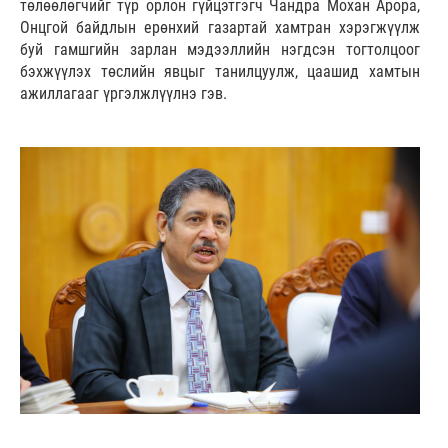
төлөөлөгчийг түр орлон гүйцэтгэгч Чандра Мохан Арора,
Онцгой байдлын ерөнхий газартай хамтран хэрэгжүүлж
буй гамшгийн зарлан мэдээллийн нэгдсэн тогтолцоог
бэхжүүлэх төслийн явцыг танилцуулж, цаашид хамтын
ажиллагааг үргэлжлүүлнэ гэв.