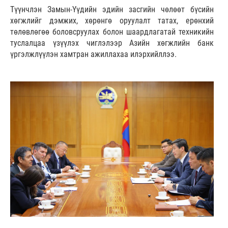
Түүнчлэн Замын-Үүдийн эдийн засгийн чөлөөт бүсийн
хөгжлийг дэмжих, хөрөнгө оруулалт татах, ерөнхий
төлөвлөгөө боловсруулах болон шаардлагатай техникийн
туслалцаа үзүүлэх чиглэлээр Азийн хөгжлийн банк
үргэлжлүүлэн хамтран ажиллахаа илэрхийллээ.