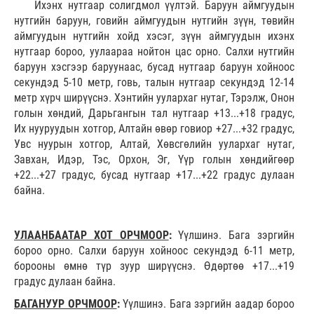
Ихэнх нутгаар солигдмол үүлтэй. Баруун аймгуудын
нутгийн баруун, говийн аймгуудын нутгийн зүүн, төвийн
аймгуудын нутгийн хойд хэсэг, зүүн аймгуудын ихэнх
нутгаар бороо, уулаараа нойтон цас орно. Салхи нутгийн
баруун хэсгээр баруунаас, бусад нутгаар
баруун хойноос
секундэд 5-10 метр, говь, талын нутгаар секундэд 12-14
метр хүрч ширүүснэ. Хэнтийн уулархаг нутаг, Тэрэлж, Онон
голын хөндий, Дарьгангын тал нутгаар +13...+18 градус,
Их нууруудын хотгор, Алтайн өвөр говиор +27...+32 градус,
Увс нуурын хотгор, Алтай, Хөвсгөлийн уулархаг нутаг,
Завхан, Идэр, Тэс, Орхон, Эг, Үүр голын хөндийгөөр
+22...+27 градус, бусад нутгаар +17...+22 градус дулаан
байна.
УЛААНБААТАР ХОТ ОРЧМООР
:
Үүлшинэ. Бага зэргийн
бороо орно. Салхи баруун хойноос секундэд 6-11 метр,
борооны өмнө түр зуур ширүүснэ. Өдөртөө +17...+19
градус дулаан байна.
БАГАНУУР ОРЧМООР
:
Үүлшинэ. Бага зэргийн аадар бороо