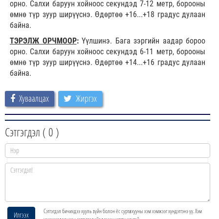
орно. Салхи баруун хойноос секундэд 7-12 метр, борооны
өмнө түр зуур ширүүснэ. Өдөртөө +16...+18 градус дулаан
байна.
ТЭРЭЛЖ ОРЧМООР
:
Үүлшинэ. Бага зэргийн аадар бороо
орно. Салхи баруун хойноос секундэд 6-11 метр, борооны
өмнө түр зуур ширүүснэ. Өдөртөө +14...+16 градус дулаан
байна.
Хуваалцах
Жиргэх
Сэтгэгдэл (
0
)
Сэтгэгдэл бичихдээ хууль зүйн болон ёс суртахууны хэм хэмжээг хүндэтгэнэ үү. Хэм
Илгээх