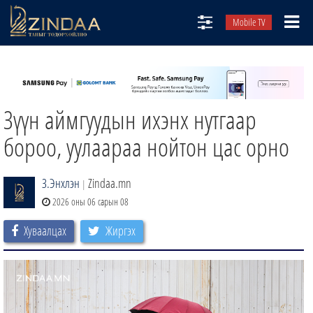
Mobile TV
НИЙТЛЭЛЧИД
ТВ8
Зүүн аймгуудын ихэнх нутгаар
ӨГЛӨӨНИЙ СОНИН
АУДИО ЗОХИОЛ
бороо, уулаараа нойтон цас орно
ЗИНДАА СЭТГҮҮЛ
З.Энхлэн
Zindaa.mn
|
2026 оны 06 сарын 08
Хуваалцах
Жиргэх