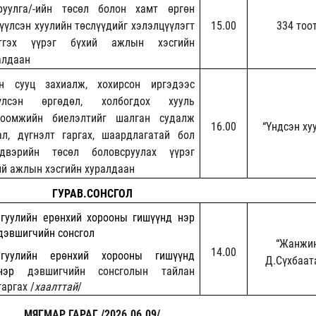
руулга/-ийн төсөл болон хамт өргөн
үүлсэн
хуулийн төслүүдийг хэлэлцүүлэгт
15.00
334 тоо
тгэх үүрэг бүхий ажлын хэсгийн
алдаан
н сууц захиалж, хохирсон иргэдээс
үлсэн өргөдөл, холбогдох хууль
тоомжийн биелэлтийг шалган судалж
16.00
“Үндсэн ху
ал, дүгнэлт гаргах, шаардлагатай бол
двэрийн төсөл боловсруулах үүрэг
ий ажлын хэсгийн хуралдаан
ГУРАВ.СОНСГОЛ
гуулийн ерөнхий хорооны гишүүнд нэр
дэвшигчийн сонсгол
“Жанжи
14.00
нгуулийн ерөнхий хорооны гишүүнд
Д.Сүхбаат
нэр
дэвшигчийн сонсголын тайлан
гаргах /
хаалттай
/
МЯГМАР ГАРАГ /2026.06.09/