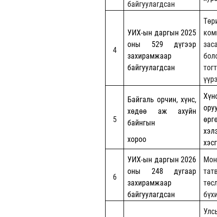
байгуулагдсан
Тө
УИХ-ын даргын 2025
ком
оны 529 дүгээр
зас
4
захирамжаар
бол
байгуулагдсан
тог
үүр
Хүн
Байгаль орчин, хүнс,
ору
хөдөө аж ахуйн
5
өр
байнгын
хэл
хороо
хэс
УИХ-ын даргын 2026
Мон
оны 248 дугаар
тат
6
захирамжаар
төс
байгуулагдсан
бүх
Улс