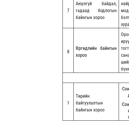
Аюулгүй байдал,
най
7
гадаад бодлогын
мэд
байнгын хороо
бэл
хур
Оро
ирү
Өргөдлийн байнгын
тог
8
хороо
сан
ший
бүх
·
Сон
Төрийн
1
байгуулалтын
·
Со
байнгын хороо