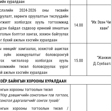
гийн хуралдаан
йслэлийн 2024-2026 оны төсвийн
цуулалт, хөрөнгө оруулалтын төслүүдийн
эгжилт холбогдох хууль тогтоомжид
“Их Эзэн Чи
14.00
цсэн байдал сэдвээр ерөнхий хяналтын
хаан”
сголын бэлтгэл хангах, зохион байгуулах
эг бүхий ажлын хэсгийн хуралдаан
ы нөөцийг хамгаалах, зохистой ашиглах
 зүйн зохицуулалтыг боловсронгуй
“Жанжи
лгох чиглэлээр холбогдох хууль
15.00
Д.Сүхбаат
тоомжийн төсөл боловсруулах үүрэг
ий ажлын хэсгийн хуралдаан
ХОЁР.БАЙНГЫН ХОРООНЫ ХУРАЛДААН
нгын хорооны тогтоолын төсөл
/Нэр дэвшигчийн сонсголын тов тогтоох,
сонсгол даргалагчийг сонгох тухай/
йнгын хорооны тогтоолын төсөл /