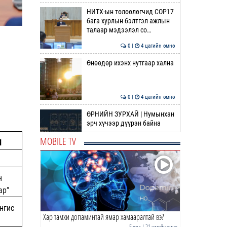
НИТХ-ын төлөөлөгчид COP17
бага хурлын бэлтгэл ажлын
талаар мэдээлэл со…
0 |
4 цагийн өмнө
Өнөөдөр ихэнх нутгаар хална
0 |
4 цагийн өмнө
ӨРНИЙН ЗУРХАЙ | Нумынхан
эрч хүчээр дүүрэн байна
MOBILE TV
М
0 |
4 цагийн өмнө
ӨГЛӨӨНИЙ МЭНД!
н
ар”
0 |
5 цагийн өмнө
нгис
Хар тамхи допаминтай ямар хамааралтай вэ?
Өвөлжилтийн бэлтгэл ажил,
тулгамдаж байгаа
Бусад
| 21 цагийн өмнө