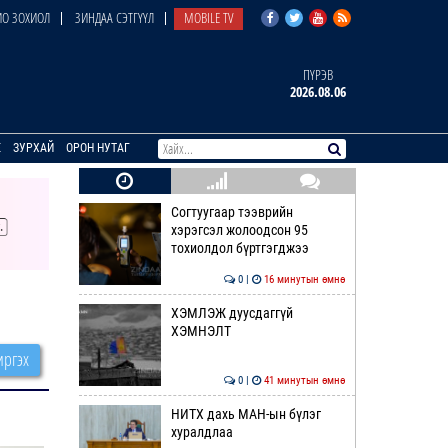
О ЗОХИОЛ
ЗИНДАА СЭТГҮҮЛ
MOBILE TV
ПҮРЭВ
2026.08.06
E
ЗУРХАЙ
ОРОН НУТАГ
Согтуугаар тээврийн
хэрэгсэл жолоодсон 95
тохиолдол бүртгэгджээ
0 |
16 минутын өмнө
ХЭМЛЭЖ дуусдаггүй
ХЭМНЭЛТ
ргэх
0 |
41 минутын өмнө
НИТХ дахь МАН-ын бүлэг
хуралдлаа