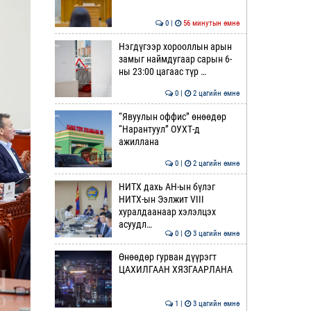
0 |
56 минутын өмнө
Нэгдүгээр хорооллын арын
замыг наймдугаар сарын 6-
ны 23:00 цагаас түр …
0 |
2 цагийн өмнө
“Явуулын оффис” өнөөдөр
“Нарантуул” ОУХТ-д
ажиллана
0 |
2 цагийн өмнө
НИТХ дахь АН-ын бүлэг
НИТХ-ын Ээлжит VIII
хуралдаанаар хэлэлцэх
асуудл…
0 |
3 цагийн өмнө
Өнөөдөр гурван дүүрэгт
ЦАХИЛГААН ХЯЗГААРЛАНА
1 |
3 цагийн өмнө