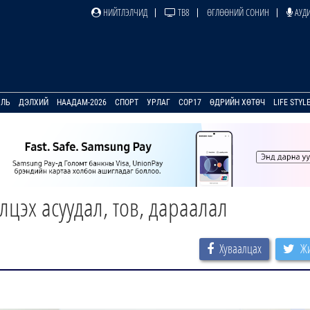
НИЙТЛЭЛЧИД
ТВ8
ӨГЛӨӨНИЙ СОНИН
АУДИ
УЛЬ
ДЭЛХИЙ
НААДАМ-2026
СПОРТ
УРЛАГ
COP17
ӨДРИЙН ХӨТӨЧ
LIFE STYL
лцэх асуудал, тов, дараалал
Хуваалцах
Жи