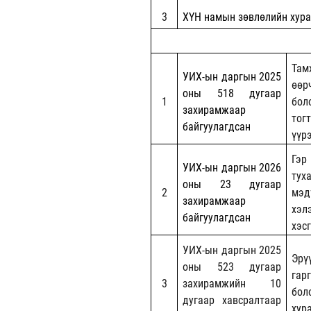
3
ХҮН намын зөвлөлийн хур
Там
УИХ-ын даргын 2025
өөр
оны 518 дугаар
1
бол
захирамжаар
тог
байгуулагдсан
үүр
Гэр
УИХ-ын даргын 2026
тух
оны 23 дугаар
2
мэд
захирамжаар
хэл
байгуулагдсан
хэс
УИХ-ын даргын 2025
Эрү
оны 523 дугаар
гар
3
захирамжийн 10
бол
дугаар хавсралтаар
хур