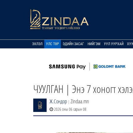
ЭХЛЭЛ
УЛС ТӨР
ЭДИЙН ЗАСАГ
НИЙГЭМ
УУЛ УУРХАЙ
ХУ
ЧУУЛГАН | Энэ 7 хоногт хэлэ
Ж.Сондор
Zindaa.mn
|
2026 оны 06 сарын 08