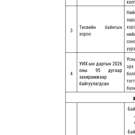
хэс
Ни
зар
хэр
Төсвийн байнгын
3
хороо
ний
сон
үүр
Усн
УИХ-ын даргын 2026
эрх
оны 95 дугаар
4
бо
захирамжаар
тог
байгуулагдсан
бүх
·
Бай
·
Ба