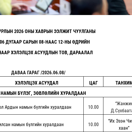
УРЛЫН 2026 ОНЫ ХАВРЫН ЭЭЛЖИТ ЧУУЛГАНЫ
 06 ДУГААР САРЫН 08-НААС 12-НЫ ӨДРИЙН
ААР ХЭЛЭЛЦЭХ АСУУДЛЫН ТОВ, ДАРААЛАЛ
ДАВАА ГАРАГ /2026.06.08/
ХЭЛЭЛЦЭХ АСУУДАЛ
ЦАГ
ТАНХИ
.НАМЫН БҮЛЭГ, ЗӨВЛӨЛИЙН ХУРАЛДААН
“Жанжи
ол Ардын намын б
ү
лгийн хуралдаан
10.00
Д.Сүхбаат
“Их Эзэн Чи
илсан намын бүлгийн хуралдаан
10.00
хаан”