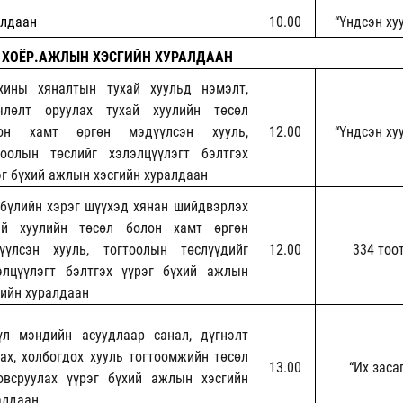
алдаан
10.00
“Үндсэн ху
ХОЁР.АЖЛЫН ХЭСГИЙН ХУРАЛДААН
хины хяналтын тухай хуульд нэмэлт,
члөлт оруулах тухай хуулийн төсөл
он хамт өргөн мэдүүлсэн хууль,
12.00
“Үндсэн ху
тоолын төслийг хэлэлцүүлэгт бэлтгэх
эг бүхий ажлын хэсгийн хуралдаан
 бүлийн хэрэг шүүхэд хянан шийдвэрлэх
ай хуулийн төсөл болон хамт өргөн
үүлсэн хууль, тогтоолын төслүүдийг
12.00
334 тоо
элцүүлэгт бэлтгэх үүрэг бүхий ажлын
гийн хуралдаан
үл мэндийн асуудлаар санал, дүгнэлт
гах, холбогдох хууль тогтоомжийн төсөл
13.00
“Их засаг
овсруулах үүрэг бүхий ажлын хэсгийн
алдаан