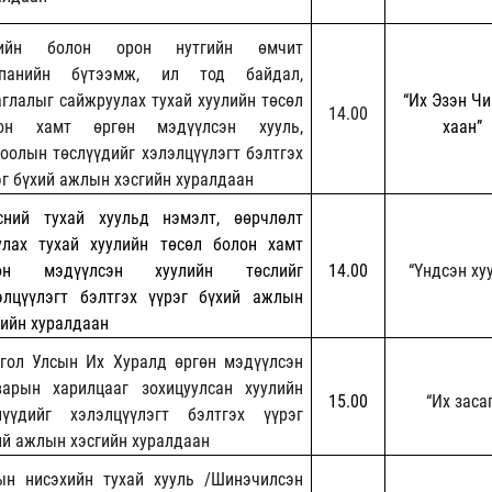
рийн болон орон нутгийн өмчит
панийн бүтээмж, ил тод байдал,
аглалыг сайжруулах тухай хуулийн төсөл
“Их Эзэн Чи
14.00
он хамт өргөн мэдүүлсэн хууль,
хаан”
тоолын төслүүдийг хэлэлцүүлэгт бэлтгэх
эг бүхий ажлын хэсгийн хуралдаан
сний тухай хуульд нэмэлт, өөрчлөлт
улах тухай хуулийн төсөл болон хамт
гөн мэдүүлсэн хуулийн төслийг
14.00
“Үндсэн ху
элцүүлэгт бэлтгэх үүрэг бүхий ажлын
гийн хуралдаан
гол Улсын Их Хуралд өргөн мэдүүлсэн
варын харилцааг зохицуулсан хуулийн
15.00
“Их засаг
лүүдийг хэлэлцүүлэгт бэлтгэх үүрэг
ий ажлын хэсгийн хуралдаан
ын нисэхийн тухай хууль /Шинэчилсэн