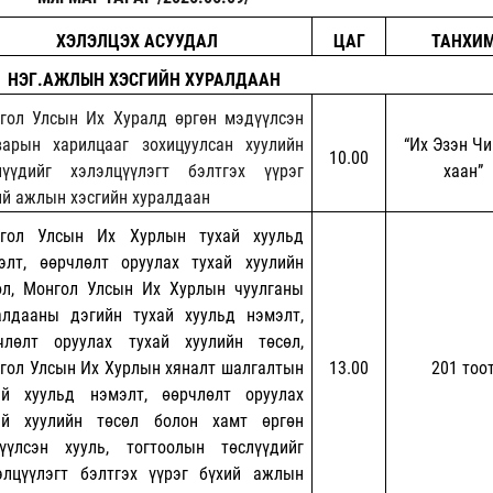
ХЭЛЭЛЦЭХ АСУУДАЛ
ЦАГ
ТАНХИ
НЭГ.АЖЛЫН ХЭСГИЙН ХУРАЛДААН
гол Улсын Их Хуралд өргөн мэдүүлсэн
варын харилцааг зохицуулсан хуулийн
“Их Эзэн Чи
10.00
лүүдийг хэлэлцүүлэгт бэлтгэх үүрэг
хаан”
ий ажлын хэсгийн хуралдаан
гол Улсын Их Хурлын тухай хуульд
элт, өөрчлөлт оруулах тухай хуулийн
өл, Монгол Улсын Их Хурлын чуулганы
алдааны дэгийн тухай хуульд нэмэлт,
члөлт оруулах тухай хуулийн төсөл,
гол Улсын Их Хурлын хяналт шалгалтын
13.00
201 тоо
ай хуульд нэмэлт, өөрчлөлт оруулах
ай хуулийн төсөл болон хамт өргөн
үүлсэн хууль, тогтоолын төслүүдийг
элцүүлэгт бэлтгэх үүрэг бүхий ажлын