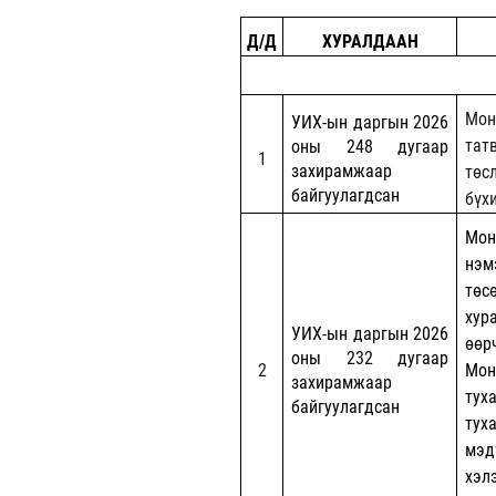
Д/Д
ХУРАЛДААН
Мон
УИХ-ын даргын 2026
тат
оны 248 дугаар
1
захирамжаар
төс
байгуулагдсан
бүх
Мон
нэм
төс
хур
УИХ-ын даргын 2026
өөр
оны 232 дугаар
2
Мон
захирамжаар
тух
байгуулагдсан
тух
мэд
хэл