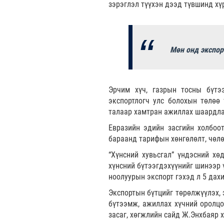
зэрэглэл түүхэн дээд түвшинд хү
Мөн онд экспорт
Эрчим хүч, газрын тосны бүтээ
экспортлогч улс болохын төлөө 
талаар хамтран ажиллах шаардла
Евразийн эдийн засгийн холбоо
бараанд тарифын хөнгөлөлт, чөлө
“Хүнсний хувьсгал” үндэсний хө
хүнсний бүтээгдэхүүнийг шинээр 
ноолуурын экспорт гэхэд л 5 дах
Экспортын бүтцийг төрөлжүүлэх, 
бүтээмж, ажиллах хүчний оролцо
засаг, хөгжлийн сайд Ж.Энхбаяр 