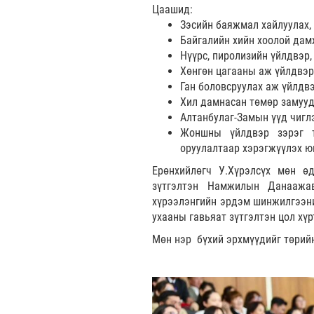
Цаашид:
Зэсийн баяжмал хайлуулах,
Байгалийн хийн хоолой дам
Нүүрс, пиролизийн үйлдвэр,
Хөнгөн цагааны аж үйлдвэр
Ган боловсруулах аж үйлдвэ
Хил дамнасан төмөр замууд
Алтанбулаг-Замын үүд чигл
Жоншны үйлдвэр зэрэг т
оруулалтаар хэрэгжүүлэх ю
Ерөнхийлөгч У.Хүрэлсүх мөн ө
зүтгэлтэн Намжилын Данаажав
хүрээлэнгийн эрдэм шинжилгээни
ухааны гавьяат зүтгэлтэн цол хүр
Мөн нэр бүхий эрхмүүдийг төрийн