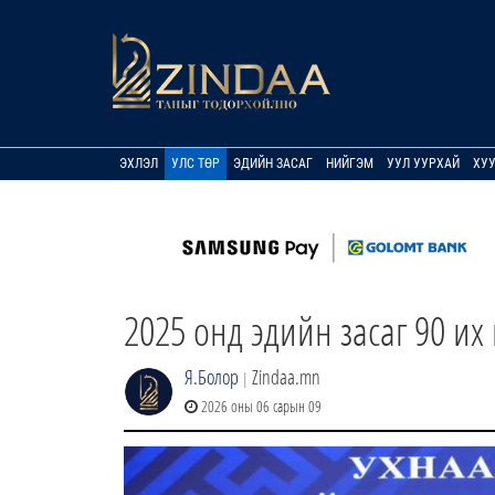
ЭХЛЭЛ
УЛС ТӨР
ЭДИЙН ЗАСАГ
НИЙГЭМ
УУЛ УУРХАЙ
ХУ
2025 онд эдийн засаг 90 их 
Я.Болор
Zindaa.mn
|
2026 оны 06 сарын 09