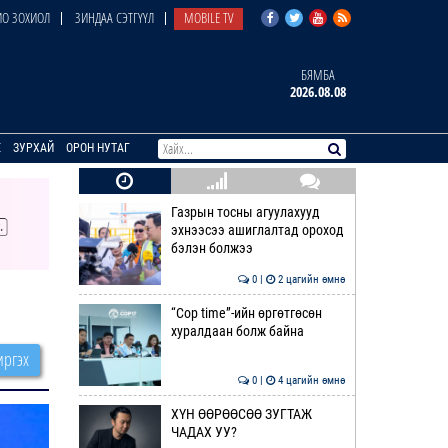
О ЗОХИОЛ
ЗИНДАА СЭТГҮҮЛ
MOBILE TV
БЯМБА
2026.08.08
E
ЗУРХАЙ
ОРОН НУТАГ
Газрын тосны агуулахууд
эхнээсээ ашиглалтад ороход
бэлэн болжээ
0 |
2 цагийн өмнө
“Cop time”-ийн өргөтгөсөн
хуралдаан болж байна
ргэх
0 |
4 цагийн өмнө
ХҮН ӨӨРӨӨСӨӨ ЗУГТАЖ
ЧАДАХ УУ?