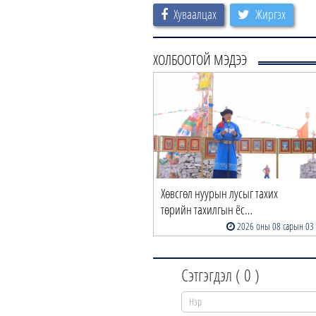
Хуваалцах
Жиргэх
ХОЛБООТОЙ МЭДЭЭ
Хөвсгөл нуурын лусыг тахих
төрийн тахилгын ёс…
2026 оны 08 сарын 03
Сэтгэгдэл (
0
)