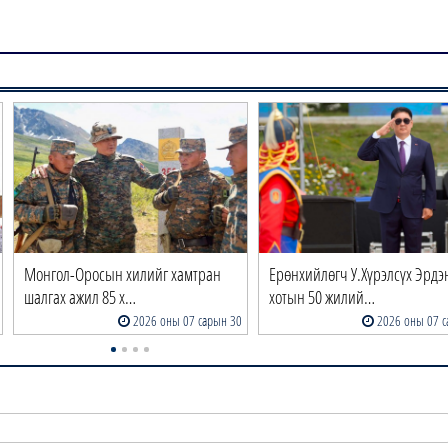
Монгол-Оросын хилийг хамтран
Ерөнхийлөгч У.Хүрэлсүх Эрдэ
шалгах ажил 85 х…
хотын 50 жилий…
2026 оны 07 сарын 30
2026 оны 07 с