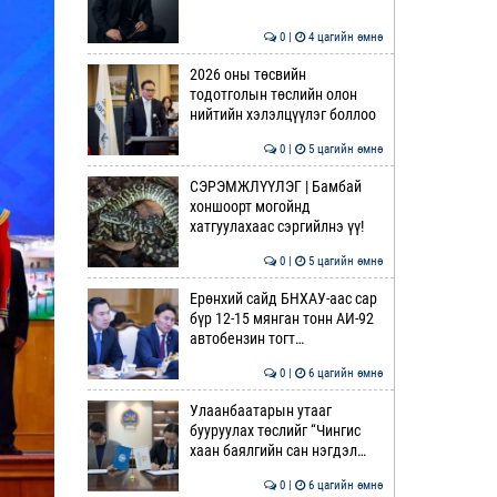
0 |
4 цагийн өмнө
2026 оны төсвийн
тодотголын төслийн олон
нийтийн хэлэлцүүлэг боллоо
0 |
5 цагийн өмнө
СЭРЭМЖЛҮҮЛЭГ | Бамбай
хоншоорт могойнд
хатгуулахаас сэргийлнэ үү!
0 |
5 цагийн өмнө
Ерөнхий сайд БНХАУ-аас сар
бүр 12-15 мянган тонн АИ-92
автобензин тогт…
0 |
6 цагийн өмнө
Улаанбаатарын утааг
бууруулах төслийг “Чингис
хаан баялгийн сан нэгдэл…
0 |
6 цагийн өмнө