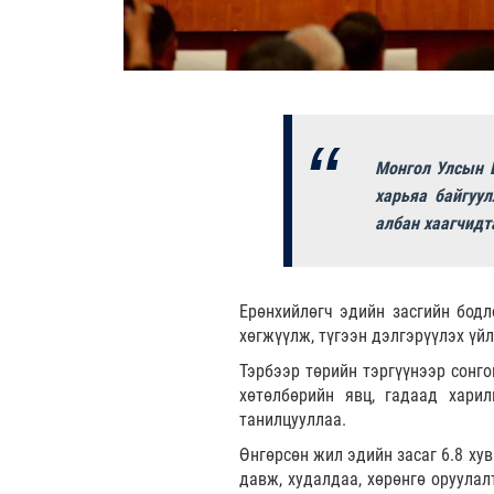
Монгол Улсын Е
харьяа байгуул
албан хаагчидт
Ерөнхийлөгч эдийн засгийн бодл
хөгжүүлж, түгээн дэлгэрүүлэх үй
Тэрбээр төрийн тэргүүнээр сонго
хөтөлбөрийн явц, гадаад харил
танилцууллаа.
Өнгөрсөн жил эдийн засаг 6.8 ху
давж, худалдаа, хөрөнгө оруулал