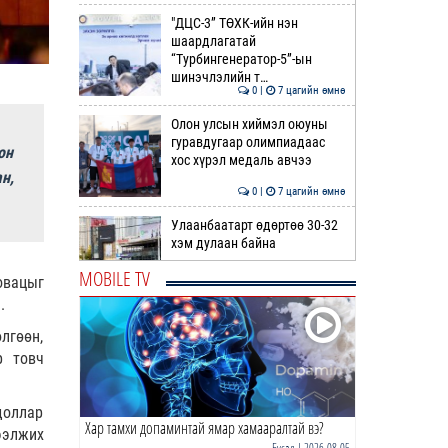
"ДЦС-3” ТӨХК-ийн нэн
шаардлагатай
“Турбингенератор-5”-ын
шинэчлэлийн т…
0 |
7 цагийн өмнө
Олон улсын хиймэл оюуны
гуравдугаар олимпиадаас
он
хос хүрэл медаль авчээ
н,
0 |
7 цагийн өмнө
Улаанбаатарт өдөртөө 30-32
хэм дулаан байна
MOBILE TV
овацыг
0 |
8 цагийн өмнө
.
ДОРНЫН ЗУРХАЙ | Морь,
лгөөн,
нохой жилтнээ аливаа үйлийг
р товч
хийхэд эерэг сайн
0 |
8 цагийн өмнө
.доллар
Хар тамхи допаминтай ямар хамааралтай вэ?
ӨГЛӨӨНИЙ МЭНД!
ээлжих
Бусад
| 2026-08-05