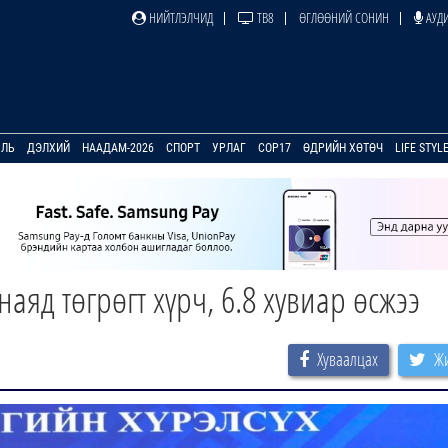
НИЙТЛЭЛЧИД
ТВ8
ӨГЛӨӨНИЙ СОНИН
АУДИ
УЛЬ
ДЭЛХИЙ
НААДАМ-2026
СПОРТ
УРЛАГ
COP17
ӨДРИЙН ХӨТӨЧ
LIFE STYL
наяд төгрөгт хүрч, 6.8 хувиар өсжээ
Хуваалцах
Жи