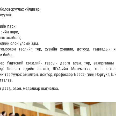
 боловсруулах үйлдвэр,
жуулах,
ийн парк,
рийн парк,
ын холболт,
элийн олон улсын зам,
омоохон төслийг төр, хувийн хэвшил, дотоод, гадаадын х
м байна.
дөр Үндэсний хөгжлийн газрын дарга асан, төр, захиргааны
д Гавьяат эдийн засагч, ШУА-ийн Математик, тоон техно
й тэргүүлэх ажилтан, доктор, профессор Баасангийн Нэргүйд Ш
тээлээ.
 дээд, одон, медалиар шагналаа.