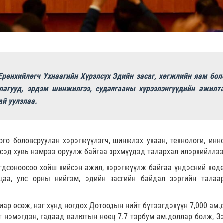
рөнхийлөгч Ухнаагийн Хүрэлсүх Эдийн засаг, хөгжлийн яам бол
лагууд, эрдэм шинжилгээ, судалгааны хүрээлэнгүүдийн ажилта
ай уулзлаа.
ого боловсруулан хэрэгжүүлэгч, шинжлэх ухаан, технологи, инн
лсэд хувь нэмрээ оруулж байгаа эрхмүүдэд талархал илэрхийллээ
гдсоноосоо хойш хийсэн ажил, хэрэгжүүлж байгаа үндэсний хөдө
цаа, улс орны нийгэм, эдийн засгийн байдал зэргийн талаа
виар өсөж, нэг хүнд ногдох Дотоодын нийт бүтээгдэхүүн 7,000 ам
т нэмэгдэн, гадаад валютын нөөц 7.7 тэрбум ам.доллар болж, З