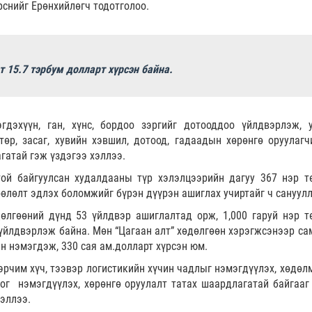
рснийг Ерөнхийлөгч тодотголоо.
 15.7 тэрбум долларт хүрсэн байна. ​
гдэхүүн, ган, хүнс, бордоо зэргийг дотооддоо үйлдвэрлэж, 
төр, засаг, хувийн хэвшил, дотоод, гадаадын хөрөнгө оруулагч
гатай гэж үздэгээ хэллээ.
той байгуулсан худалдааны түр хэлэлцээрийн дагуу 367 нэр т
өлөлт эдлэх боломжийг бүрэн дүүрэн ашиглах учиртайг ч сануулл
дөлгөөний дүнд 53 үйлдвэр ашиглалтад орж, 1,000 гаруй нэр т
үйлдвэрлэж байна. Мөн “Цагаан алт” хөдөлгөөн хэрэгжсэнээр са
ин нэмэгдэж, 330 сая ам.долларт хүрсэн юм.
эрчим хүч, тээвэр логистикийн хүчин чадлыг нэмэгдүүлэх, хөдөл
ог нэмэгдүүлэх, хөрөнгө оруулалт татах шаардлагатай байгааг
хэллээ.