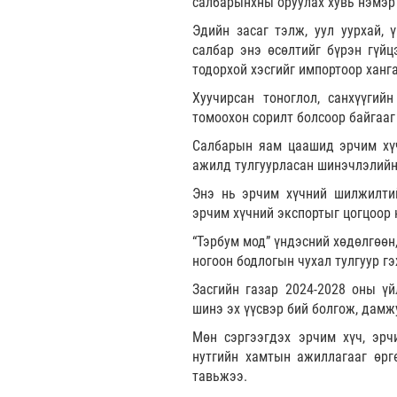
салбарынхны оруулах хувь нэмэр 
Эдийн засаг тэлж, уул уурхай, 
салбар энэ өсөлтийг бүрэн гүйц
тодорхой хэсгийг импортоор ханг
Хуучирсан тоноглол, санхүүгий
томоохон сорилт болсоор байгааг
Салбарын яам цаашид эрчим хүч
ажилд тулгуурласан шинэчлэлийн
Энэ нь эрчим хүчний шилжилтий
эрчим хүчний экспортыг цогцоор н
“Тэрбум мод” үндэсний хөдөлгөөн,
ногоон бодлогын чухал тулгуур г
Засгийн газар 2024-2028 оны ү
шинэ эх үүсвэр бий болгож, дамж
Мөн сэргээгдэх эрчим хүч, эрч
нутгийн хамтын ажиллагааг өрг
тавьжээ.