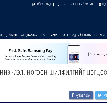
НИЙТЛЭЛЧИД
ТВ8
ӨГЛӨӨНИЙ СОНИН
АУДИ
УЛЬ
ДЭЛХИЙ
НААДАМ-2026
СПОРТ
УРЛАГ
COP17
ӨДРИЙН ХӨТӨЧ
LIFE STYL
шинэчлэл, ногоон шилжилтийг цогцо
Хуваалцах
Жи