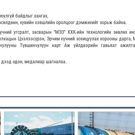
юулгүй байдлыг хангах,
өрсөлдөөн, хувийн хэвшлийн оролцоог дэмжихийг зорьж байна.
үчний угсралт, засварын “МЭЗ” ХХК-ийн технологийн зөвлөх ин
лхацын Цээлээсүрэн, Эрчим хүчний зохицуулах хорооны дарга, 
чулууны Түвшинчулуун нарт Аж үйлдвэрийн гавьяат ажилт
 дээд одон, медалиар шагналаа.