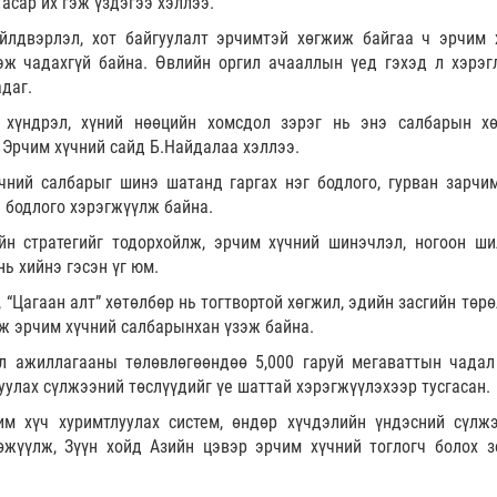
асар их гэж үздэгээ хэллээ.
үйлдвэрлэл, хот байгуулалт эрчимтэй хөгжиж байгаа ч эрчим 
эж чадахгүй байна. Өвлийн оргил ачааллын үед гэхэд л хэрэг
адаг.
н хүндрэл, хүний нөөцийн хомсдол зэрэг нь энэ салбарын х
 Эрчим хүчний сайд Б.Найдалаа хэллээ.
ний салбарыг шинэ шатанд гаргах нэг бодлого, гурван зарчим
 бодлого хэрэгжүүлж байна.
н стратегийг тодорхойлж, эрчим хүчний шинэчлэл, ногоон ши
ь хийнэ гэсэн үг юм.
 “Цагаан алт” хөтөлбөр нь тогтвортой хөгжил, эдийн засгийн төр
эж эрчим хүчний салбарынхан үзэж байна.
йл ажиллагааны төлөвлөгөөндөө 5,000 гаруй мегаваттын чадал
уулах сүлжээний төслүүдийг үе шаттай хэрэгжүүлэхээр тусгасан.
им хүч хуримтлуулах систем, өндөр хүчдэлийн үндэсний сүлжэ
өжүүлж, Зүүн хойд Азийн цэвэр эрчим хүчний тоглогч болох з