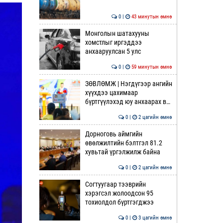
0 |
43 минутын өмнө
Монголын шатахууны
хомстлыг иргэддээ
анхааруулсан 5 улс
0 |
59 минутын өмнө
ЗӨВЛӨМЖ | Нэгдүгээр ангийн
хүүхдээ цахимаар
бүртгүүлэхэд юу анхаарах в…
0 |
2 цагийн өмнө
Дорноговь аймгийн
өвөлжилтийн бэлтгэл 81.2
хувьтай үргэлжилж байна
0 |
2 цагийн өмнө
Согтуугаар тээврийн
хэрэгсэл жолоодсон 95
тохиолдол бүртгэгджээ
0 |
3 цагийн өмнө