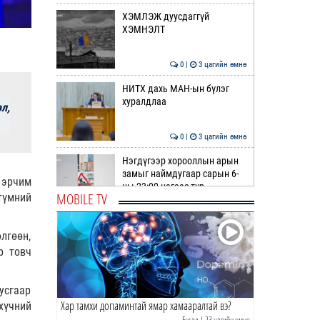
ХЭМЛЭЖ дуусдаггүй
ХЭМНЭЛТ
0 |
3 цагийн өмнө
НИТХ дахь МАН-ын бүлэг
хуралдлаа
л,
0 |
3 цагийн өмнө
Нэгдүгээр хорооллын арын
замыг наймдугаар сарын 6-
 эрчим
ны 23:00 цагаас түр …
MOBILE TV
түмний
0 |
4 цагийн өмнө
“Явуулын оффис” өнөөдөр
лгөөн,
“Нарантуул” ОУХТ-д
р товч
ажиллана
0 |
4 цагийн өмнө
тусгаар
Хар тамхи допаминтай ямар хамааралтай вэ?
НИТХ дахь АН-ын бүлэг
хүчний
хуралджээ
Бусад
| 23 цагийн өмнө