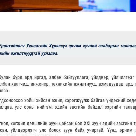
рөнхийлөгч Ухнаагийн Хүрэлсүх эрчим хүчний салбарын төлөөлө
кийн ажилтнуудтай уулзлаа.
булан бүрд ард иргэд, албан байгууллага, үйлдвэр, үйлчилгээг
албан хаагчид, инженер, техникийн ажилтнууд, ахмадуудад ард 
ллээ.
гдсоноосоо хойш хийсэн ажил, хэрэгжүүлж байгаа үндэсний хөдө
илцаа, улс орны нийгэм, эдийн засгийн байдал зэргийн талаа
гтнол, хөгжил дэвшлийн зуун байсан бол XXI зуун эдийн засгийн 
асан, үйлдвэрлэгч улс болох зуун байх учиртай. Үүнд эрчим 