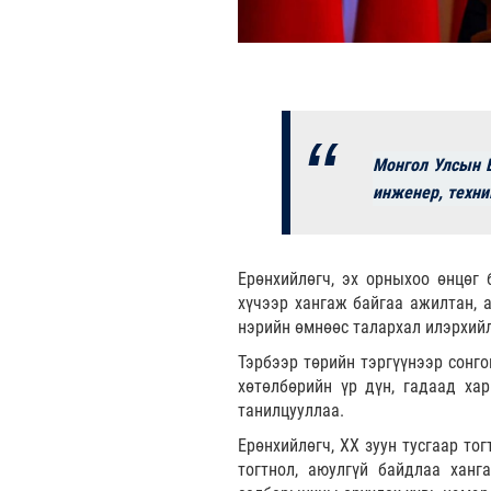
Монгол Улсын Е
инженер, техни
Ерөнхийлөгч, эх орныхоо өнцөг 
хүчээр хангаж байгаа ажилтан, 
нэрийн өмнөөс талархал илэрхий
Тэрбээр төрийн тэргүүнээр сонго
хөтөлбөрийн үр дүн, гадаад хар
танилцууллаа.
Ерөнхийлөгч, XX зуун тусгаар то
тогтнол, аюулгүй байдлаа ханг