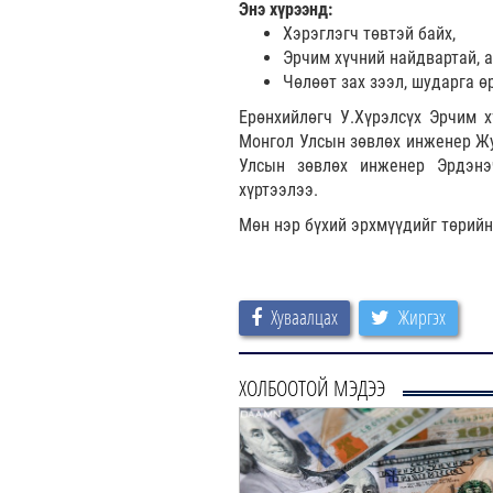
Энэ хүрээнд:
Хэрэглэгч төвтэй байх,
Эрчим хүчний найдвартай, а
Чөлөөт зах зээл, шударга 
Ерөнхийлөгч У.Хүрэлсүх Эрчим х
Монгол Улсын зөвлөх инженер Жу
Улсын зөвлөх инженер Эрдэнэ
хүртээлээ.
Мөн нэр бүхий эрхмүүдийг төрийн
Хуваалцах
Жиргэх
ХОЛБООТОЙ МЭДЭЭ