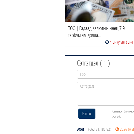
ТОО | Гадаад валютын нөөц 7.9
тэрбум ам.долла…
4 минутын өмнө
Сэтгэгдэл (
1
)
Сэтгэгдэл бичихдэ
Илгээх
эрхтэй.
Эгэл
(66.181.186.82)
2026 оны