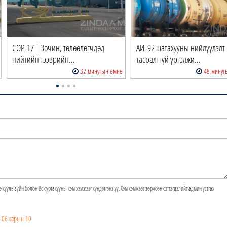
COP-17 | Зочин, төлөөлөгчдөд
АИ-92 шатахууны нийлүүлэлт
нийтийн тээврийн…
тасралтгүй үргэлжи…
32 минутын өмнө
48 минут
э хууль зүйн болон ёс суртахууны хэм хэмжээг хүндэтгэнэ үү. Хэм хэмжээг зөрчсөн сэтгэгдэлийг админ устгах
 06 сарын 10