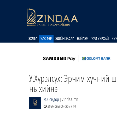
ЭХЛЭЛ
УЛС ТӨР
ЭДИЙН ЗАСАГ
НИЙГЭМ
УУЛ УУРХАЙ
ХУ
У.Хүрэлсүх: Эрчим хүчний 
нь хийнэ
Ж.Сондор
Zindaa.mn
|
2026 оны 06 сарын 10