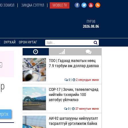
О ЗОХИОЛ
ЗИНДАА СЭТГҮҮЛ
MOBILE TV
ПҮРЭВ
2026.08.06
E
ЗУРХАЙ
ОРОН НУТАГ
ТОО | Гадаад валютын нөөц
7.9 тэрбум ам.доллар давлаа
0 |
2 секундын өмнө
ор
COP-17 | Зочин, төлөөлөгчдөд
нийтийн тээврийн 100
автобус үйлчилнэ
0 |
27 минутын өмнө
ргэх
АИ-92 шатахууны нийлүүлэлт
тасралтгүй үргэлжилж байна