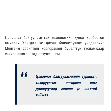
Цэвэрлэх байгууламжтай технологийн хувьд холбоотой
ажиллах Хаягдал ус дахин боловсруулах үйлдвэрийг
Мянганы сорилтын корпорацын буцалтгүй тусламжаар
саяхан ашиглалтад оруулсан юм.
Цэвэрлэх байгууламжийн туршилт,
тохируулгыг өнгөрсөн оны
долоодугаар сараас үе шаттай
хийжээ.