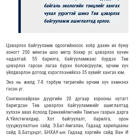
байгаль экологийн тэнцлийг хангах
чухал үүрэгтэй шинэ Төв цэвэрлэх
байгууламж ашиглалтад орлоо.
Цэвэрлэх байгууламж одоогийнхоос хоёр дахин их буюу
хоногт 250 мянган шоо метр бохир ус цэвэрлэх хүчин
чадалтай. 55 барилга, байгууламжаас бүрдэх Төв
цэвэрлэх гарсан лагаа бүрэн боловсруулж, эрчим хүч
үйлдвэрлэн дотоод хэрэглээнийхээ 35 хувийг хангах юм.
Энэ нь жилд 7-8 тэрбум төгрөгийн эрчим хүч хэмнэнэ
гэсэн үг.
Сонгинохайрхан дүүргийн 20 дугаар хорооны нутагт
баригдсан Төв цэвэрлэх байгууламжийг ашиглалтад
хүлээн авах ёслолд Ерөнхийлөгчийн Тамгын газрын дарга
А.Үйлстөгөлдөр, Хот байгуулалт, барилга, орон
сууцжуулалтын сайд Э.Бат-Амгалан, Гадаад харилцааны
сайд Б.Батцэцэг, БНХАУ-ын Гадаад хэргийн сайд Ван И