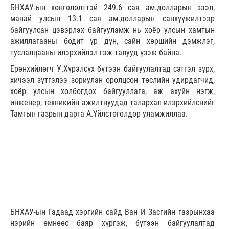
БНХАУ-ын хөнгөлөлттэй 249.6 сая ам.долларын зээл,
манай улсын 13.1 сая ам.долларын санхүүжилтээр
байгуулсан цэвэрлэх байгууламж нь хоёр улсын хамтын
ажиллагааны бодит үр дүн, сайн хөршийн дэмжлэг,
туслалцааны илэрхийлэл гэж талууд үзэж байна.
Ерөнхийлөгч У.Хүрэлсүх бүтээн байгуулалтад сэтгэл зүрх,
хичээл зүтгэлээ зориулан оролцсон төслийн удирдагчид,
хоёр улсын холбогдох байгууллага, аж ахуйн нэгж,
инженер, техникийн ажилтнуудад талархал илэрхийлснийг
Тамгын газрын дарга А.Үйлстөгөлдөр уламжиллаа.
БНХАУ-ын Гадаад хэргийн сайд Ван И Засгийн газрынхаа
нэрийн өмнөөс баяр хүргэж, бүтээн байгуулалтад