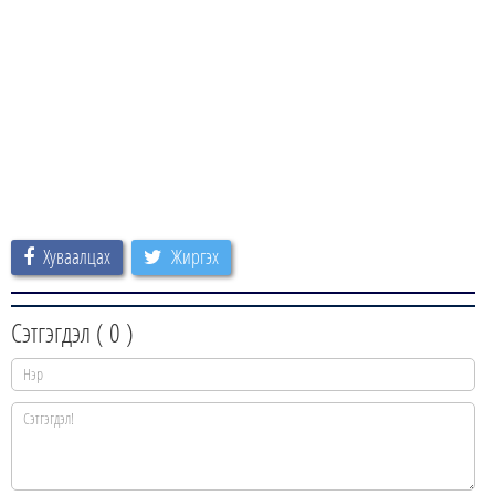
Хуваалцах
Жиргэх
Сэтгэгдэл (
0
)