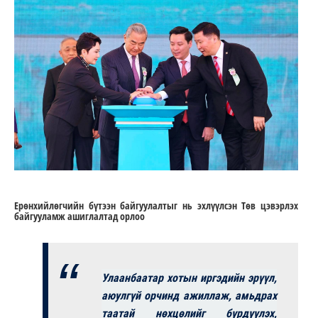
Ерөнхийлөгчийн бүтээн байгуулалтыг нь эхлүүлсэн Төв цэвэрлэх
байгууламж ашиглалтад орлоо
Улаанбаатар хотын иргэдийн эрүүл,
аюулгүй орчинд ажиллаж, амьдрах
таатай нөхцөлийг бүрдүүлэх,