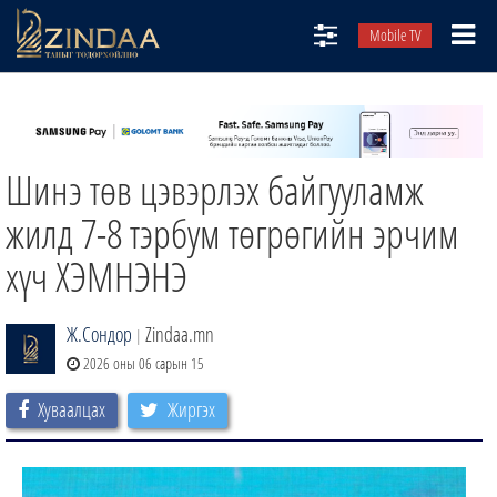
Mobile TV
НИЙТЛЭЛЧИД
ТВ8
Шинэ төв цэвэрлэх байгууламж
ӨГЛӨӨНИЙ СОНИН
АУДИО ЗОХИОЛ
жилд 7-8 тэрбум төгрөгийн эрчим
ЗИНДАА СЭТГҮҮЛ
хүч ХЭМНЭНЭ
Ж.Сондор
Zindaa.mn
|
2026 оны 06 сарын 15
Хуваалцах
Жиргэх