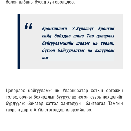
болон албаны бусад хүн оролцлоо.
Ерөнхийлөгч У.Хүрэлсүх Ерөнхий
сайд байхдаа шинэ Төв цэвэрлэх
байгууламжийн шавыг нь тавьж,
бүтээн байгуулалтыг нь эхлүүлсэн
юм.
Цэвэрлэх байгууламж нь Улаанбаатар хотын өргөжин
тэлэх, орчны бохирдлыг бууруулах нэгэн суурь нөхцөлийг
бүрдүүлж байгаад сэтгэл хангалуун байгаагаа Тамгын
газрын дарга А.Үйлстөгөлдөр илэрхийллээ.