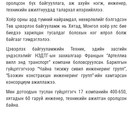
оролцсон бүх байгууллага, аж ахуйн нэгж, инженер,
техникийн ажилтнуудад талархал илэрхийллээ.
Хоёр орны ард түмний найрамдал, нөхөрлөлийг бэлгэдсэн
Төв цэвэрлэх байгууламж нь Хятад, Монгол хоёр улс бие
биедээ харилцан тусалдаг болохын нэг илрэл болж
байгааг тэмдэглэлээ.
Цэвэрлэх байгууламжийн Техник, эдийн засгийн
үндэслэлийг НЗДТГ-ын захиалгаар Францын “Артеллиа
вилл энд транспорт” компани боловсруулсан. Барилгын
гүйцэтгэгчээр “Чайна тисижу сивил инженеринг групп”,
“Бээжин констракшн инженеринг групп”-ийн хамтарсан
консорциум ажиллажээ.
Мөн дотоодын туслан гүйцэтгэгч 17 компанийн 400-650,
хятадын 60 гаруй инженер, техникийн ажилтан оролцсон
байна.