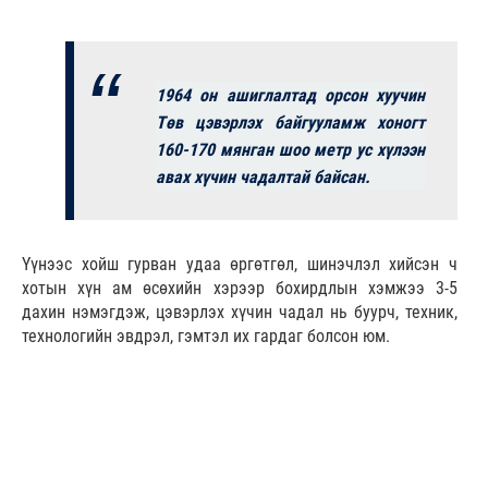
1964 он ашиглалтад орсон хуучин
Төв цэвэрлэх байгууламж хоногт
160-170 мянган шоо метр ус хүлээн
авах хүчин чадалтай байсан.
Үүнээс хойш гурван удаа өргөтгөл, шинэчлэл хийсэн ч
хотын хүн ам өсөхийн хэрээр бохирдлын хэмжээ 3-5
дахин нэмэгдэж, цэвэрлэх хүчин чадал нь буурч, техник,
технологийн эвдрэл, гэмтэл их гардаг болсон юм.