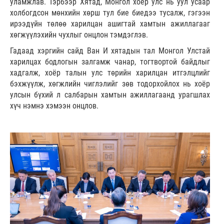
уламжлав. Тэрбээр Хятад, Монгол хоёр улс нь уул усаар
холбогдсон мөнхийн хөрш тул бие биедээ тусалж, гэгээн
ирээдүйн төлөө харилцан ашигтай хамтын ажиллагааг
хөгжүүлэхийн чухлыг онцлон тэмдэглэв.
Гадаад хэргийн сайд Ван И хятадын тал Монгол Улстай
харилцах бодлогын залгамж чанар, тогтвортой байдлыг
хадгалж, хоёр талын улс төрийн харилцан итгэлцлийг
бэхжүүлж, хөгжлийн чиглэлийг зөв тодорхойлох нь хоёр
улсын бүхий л салбарын хамтын ажиллагаанд урагшлах
хүч нэмнэ хэмээн онцлов.