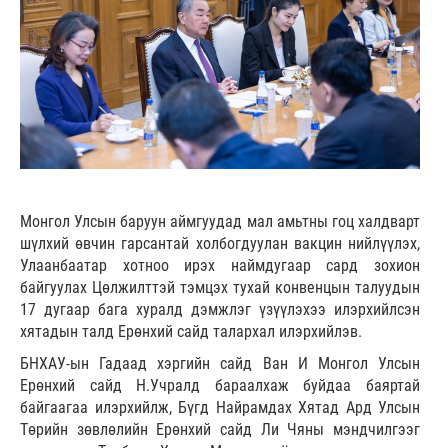
Монгол Улсын баруун аймгуудад мал амьтны гоц халдварт
шүлхий өвчин гарсантай холбогдуулан вакцин нийлүүлэх,
Улаанбаатар хотноо ирэх наймдугаар сард зохион
байгуулах Цөлжилттэй тэмцэх тухай конвенцын талуудын
17 дугаар бага хуралд дэмжлэг үзүүлэхээ илэрхийлсэн
хятадын талд Ерөнхий сайд талархал илэрхийлэв.
БНХАУ-ын Гадаад хэргийн сайд Ван И Монгол Улсын
Ерөнхий сайд Н.Учралд бараалхаж буйдаа баяртай
байгаагаа илэрхийлж, Бүгд Найрамдах Хятад Ард Улсын
Төрийн зөвлөлийн Ерөнхий сайд Ли Чяны мэндчилгээг