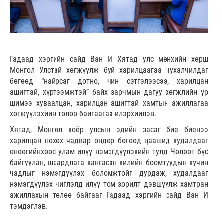
Гадаад хэргийн сайд Ван И Хятад улс мөнхийн хөрш
Монгол Улстай хөгжүүлж буй харилцаагаа чухалчилдаг
бөгөөд “найрсаг дотно, чин сэтгэлээсээ, харилцан
ашигтай, хүртээмжтэй” байх зарчмын дагуу хөгжлийн үр
шимээ хуваалцан, харилцан ашигтай хамтын ажиллагаа
хөгжүүлэхийн төлөө байгаагаа илэрхийлэв.
Хятад, Монгол хоёр улсын эдийн засаг бие биенээ
харилцан нөхөх чадвар өндөр бөгөөд цаашид худалдааг
өнөөгийнхөөс улам илүү нэмэгдүүлэхийн тулд Чөлөөт бүс
байгуулан, шаардлага хангасан хилийн боомтуудын хүчин
чадлыг нэмэгдүүлэх боломжтойг дурдаж, худалдааг
нэмэгдүүлэх чиглэлд илүү том зорилт дэвшүүлж хамтран
ажиллахын төлөө байгааг Гадаад хэргийн сайд Ван И
тэмдэглэв.