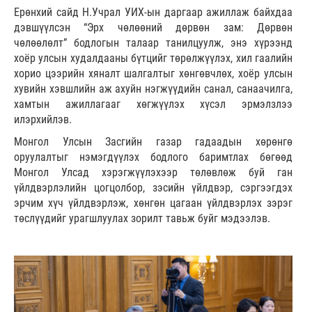
Ерөнхий сайд Н.Учрал УИХ-ын даргаар ажиллаж байхдаа
дэвшүүлсэн “Эрх чөлөөний дөрвөн зам: Дөрвөн
чөлөөлөлт” бодлогын талаар танилцуулж, энэ хүрээнд
хоёр улсын худалдааны бүтцийг төрөлжүүлэх, хил гаалийн
хорио цээрийн хяналт шалгалтыг хөнгөвчлөх, хоёр улсын
хувийн хэвшлийн аж ахуйн нэгжүүдийн санал, санаачилга,
хамтын ажиллагааг хөгжүүлэх хүсэл эрмэлзлээ
илэрхийлэв.
Монгол Улсын Засгийн газар гадаадын хөрөнгө
оруулалтыг нэмэгдүүлэх бодлого баримтлах бөгөөд
Монгол Улсад хэрэгжүүлэхээр төлөвлөж буй ган
үйлдвэрлэлийн цогцолбор, зэсийн үйлдвэр, сэргээгдэх
эрчим хүч үйлдвэрлэж, хөнгөн цагаан үйлдвэрлэх зэрэг
төслүүдийг урагшлуулах зорилт тавьж буйг мэдээлэв.