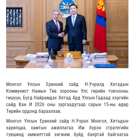
Монгол Улсын Ерөнхий сайд Н.Учралд Хятадын
Коммунист Намын Төв хорооны Улс төрийн товчооны
гишүүн, Бүгд Найрамдах Хятад Ард Улсын Гадаад хэргийн
сайд Ван И 2026 оны зургаадугаар сарын 15-ны өдөр
Төрийн ордонд бараалхав.
Монгол Улсын Ерөнхий сайд Н.Учрал Монгол, Хятадын
харилцаа, хамтын ажиллагаа Иж бүрэн стратегийн
түвшинд амжилттай хөгжиж буйд баяртай байгаагаа