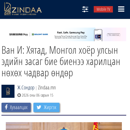
Mobile TV
НИЙТЛЭЛЧИД
ТВ8
Ван И: Хятад, Монгол хоёр улсын
ӨГЛӨӨНИЙ СОНИН
АУДИО ЗОХИОЛ
эдийн засаг бие биенээ харилцан
ЗИНДАА СЭТГҮҮЛ
нөхөх чадвар өндөр
Ж.Сондор
Zindaa.mn
|
2026 оны 06 сарын 15
Хуваалцах
Жиргэх