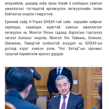
илэрхийлж, цаашид хоёр орны бүхий л салбарын хамтын
ажиллагааг тогтвортой өргөжүүлэн хөгжүүлэхийн төлөө
байгаагаа онцлон тэмдэглэв.
Ерөнхий сайд Н.Учрал БНХАУ-тай сайн хөршийн найрсаг
харилцаа, харилцан ашигтай хамтын ажиллагааг
хөгжүүлэх нь Монгол Улсын гадаад бодлогын тэргүүлэх
чиглэл болохыг онцолж, Монгол Улс Тайвань, Хонконг,
Шинжаан, Төвөдтэй холбоотой асуудал нь БНХАУ-ын
дотоод хэрэг хэмээн үзэж, “Нэг Хятад”-ын зарчмыг
тууштай баримталж ирснээ дурдав.