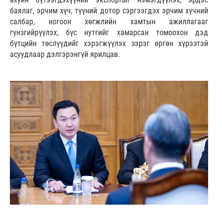
баялаг, эрчим хүч, түүний дотор сэргээгдэх эрчим хүчний
салбар, ногоон хөгжлийн хамтын ажиллагааг
гүнзгийрүүлэх, бүс нутгийг хамарсан томоохон дэд
бүтцийн төслүүдийг хэрэгжүүлэх зэрэг өргөн хүрээтэй
асуудлаар дэлгэрэнгүй ярилцав.