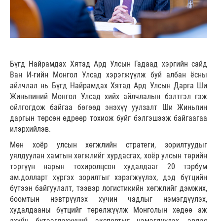
Бүгд Найрамдах Хятад Ард Улсын Гадаад хэргийн сайд
Ван И-гийн Монгол Улсад хэрэгжүүлж буй албан ёсны
айлчлал нь Бүгд Найрамдах Хятад Ард Улсын Дарга Ши
Жиньпиний Монгол Улсад хийх айлчлалын бэлтгэл гэж
ойлгогдож байгаа бөгөөд энэхүү уулзалт Ши Жиньпин
даргын төрсөн өдрөөр тохиож буйг бэлгэшээж байгаагаа
илэрхийлэв.
Мөн хоёр улсын хөгжлийн стратеги, зорилтуудыг
уялдуулан хамтын хөгжлийг хурдасгах, хоёр улсын төрийн
тэргүүн нарын тохиролцсон худалдааг 20 тэрбум
ам.долларт хүргэх зорилтыг хэрэгжүүлэх, дэд бүтцийн
бүтээн байгуулалт, тээвэр логистикийн хөгжлийг дэмжих,
боомтын нэвтрүүлэх хүчин чадлыг нэмэгдүүлэх,
худалдааны бүтцийг төрөлжүүлж Монголын хөдөө аж
ахуйн бүтээгдэхүүний экспортыг нэмэгдүүлэх, эрдэс