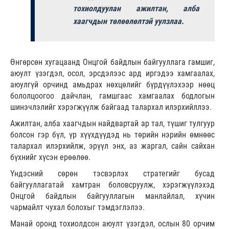
тохиолдуулан ажилтан, алба
хаагчдын төлөөлөлтэй уулзлаа.
Өнгөрсөн хугацаанд Онцгой байдлын байгууллага гамшиг,
аюулт үзэгдэл, осол, эрсдэлээс ард иргэдээ хамгаалах,
аюулгүй орчинд амьдрах нөхцөлийг бүрдүүлэхээр нөөц
бололцоогоо дайчлан, гамшгаас хамгаалах бодлогын
шинэчлэлийг хэрэгжүүлж байгаад талархал илэрхийллээ.
Ажилтан, алба хаагчдын найдвартай ар тал, түшиг тулгуур
болсон гэр бүл, үр хүүхдүүдэд нь төрийн нэрийн өмнөөс
талархал илэрхийлж, эрүүл энх, аз жаргал, сайн сайхан
бүхнийг хүсэн ерөөлөө.
Үндэсний сөрөн тэсвэрлэх стратегийг бусад
байгууллагатай хамтран боловсруулж, хэрэгжүүлэхэд
Онцгой байдлын байгууллагын манлайлал, хүчин
чармайлт чухал болохыг тэмдэглэлээ.
Манай оронд тохиолдсон аюулт үзэгдэл, ослын 80 орчим