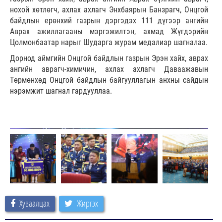
нохой хөтлөгч, ахлах ахлагч Энхбаярын Банзрагч, Онцгой
байдлын ерөнхий газрын дэргэдэх 111 дүгээр ангийн
Аврах ажиллагааны мэргэжилтэн, ахмад Жүгдэрийн
Цолмонбаатар нарыг Шударга журам медалиар шагналаа.
Дорнод аймгийн Онцгой байдлын газрын Эрэн хайх, аврах
ангийн аврагч-химичин, ахлах ахлагч Даваажавын
Төрмөнхөд Онцгой байдлын байгууллагын анхны сайдын
нэрэмжит шагнал гардууллаа.