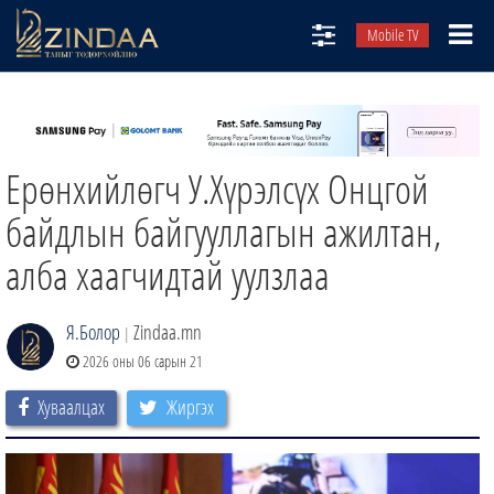
Mobile TV
НИЙТЛЭЛЧИД
ТВ8
Ерөнхийлөгч У.Хүрэлсүх Онцгой
ӨГЛӨӨНИЙ СОНИН
АУДИО ЗОХИОЛ
байдлын байгууллагын ажилтан,
ЗИНДАА СЭТГҮҮЛ
алба хаагчидтай уулзлаа
Я.Болор
Zindaa.mn
|
2026 оны 06 сарын 21
Хуваалцах
Жиргэх