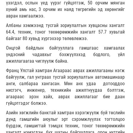
үзэгдэл, ослын үед үүрэг гүйцэтгэж, 50 орчим мянган
хүний амь нас, 3 орчим их наяд төгрөгийн эд хөрөнгийг
авран хамгаалжээ.
Албаны хэмжээнд тусгай зориулалтын хувцасны хангалт
64.4, техник, тоног төхөөрөмжийн хангалт 57.7 хувьтай
байгааг 80 хувьд хүргэхээр төлөвлөжээ.
Онцгой байдлын байгууллага гамшгаас хамгаалах
үндэсний чадавхыг бэхжүүлэхэд бодлого, үйл
ажиллагаагаа чиглүүлж байна.
Франц Улстай хамтран Агаараас аврах ажиллагааны нэгж
байгуулж, гал унтраах тусгай зориулалтын автомашинаар
анги, салбараа хангасан. Мөн анх удаа дотооддоо
нисгэгч, инженер, техникийн ажилтнуудаа бэлтгэж,
агаараас эрэн хайх, аврах ажиллагааг бие даан
гүйцэтгэдэг болжээ.
Азийн хөгжлийн банктай хамтран хэрэгжүүлж буй төслийн
дүнд гамшгийн аюулыг эрт сэрэмжлүүлэх тогтолцоо
бүрдэж, гамшигтай тэмцэх техник, тоног төхөөрөмжийн
хангалт нэмэгдэн, бүх шатны байгууллага, орон нутгийн