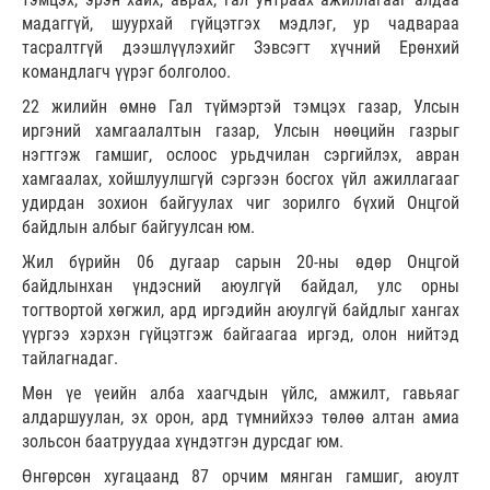
мадаггүй, шуурхай гүйцэтгэх мэдлэг, ур чадвараа
тасралтгүй дээшлүүлэхийг Зэвсэгт хүчний Ерөнхий
командлагч үүрэг болголоо.
22 жилийн өмнө Гал түймэртэй тэмцэх газар, Улсын
иргэний хамгаалалтын газар, Улсын нөөцийн газрыг
нэгтгэж гамшиг, ослоос урьдчилан сэргийлэх, авран
хамгаалах, хойшлуулшгүй сэргээн босгох үйл ажиллагааг
удирдан зохион байгуулах чиг зорилго бүхий Онцгой
байдлын албыг байгуулсан юм.
Жил бүрийн 06 дугаар сарын 20-ны өдөр Онцгой
байдлынхан үндэсний аюулгүй байдал, улс орны
тогтвортой хөгжил, ард иргэдийн аюулгүй байдлыг хангах
үүргээ хэрхэн гүйцэтгэж байгаагаа иргэд, олон нийтэд
тайлагнадаг.
Мөн үе үеийн алба хаагчдын үйлс, амжилт, гавьяаг
алдаршуулан, эх орон, ард түмнийхээ төлөө алтан амиа
зольсон баатруудаа хүндэтгэн дурсдаг юм.
Өнгөрсөн хугацаанд 87 орчим мянган гамшиг, аюулт