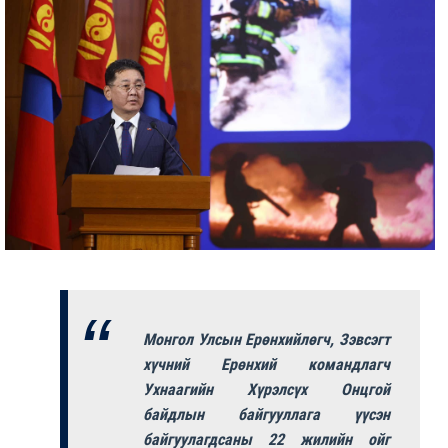
Монгол Улсын Ерөнхийлөгч, Зэвсэгт
хүчний Ерөнхий командлагч
Ухнаагийн Хүрэлсүх Онцгой
байдлын байгууллага үүсэн
байгуулагдсаны 22 жилийн ойг