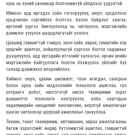
хувь нь хүний санамсар болгоомжгүй үйлдлээс үүдэлтэй.
Иймээс ард иргэдээ соён гэгээрүүлэх, аюул, эрсдэлээс
урьдчилан сэргийлэх бэлтгэл, бэлэн байдлыг хангах,
иргэний үүргээ биелүүлэхэд нь чиглүүлэх, мэргэжлийн
дэмжлэг үзүүлэх шаардлагатайг хэллээ.
Цаашид гамшигтай тэмцэх, эрэн хайх, аврах, гамшгийн хор
уршгийг арилгах, хойшлуулшгүй сэргээн босгох чадавхыг
дээшлүүлэх, ард иргэдийн итгэлийг хүлээсэн, орчин үеийн
мэргэжлийн байгууллага болгон бэхжүүлэх үйлсийг бүх
талаар дэмжихээ илэрхийллээ.
Хиймэл оюун, цахим шилжилт, тоон өгөгдөл, сансрын
болон орон зайн мэдээллийн технологи ашиглах, гал
унтраагч робот, нисгэгчгүй нисэх төхөөрөмж зэрэг
дэвшилтэт технологи нэвтрүүлэх, алба хаагчдын
хөдөлмөрийн нөхцөлийг хөнгөвчлөн, аюулгүй ажиллагааг
хангах чиглэлээр шуурхай ажиллахыг санууллаа.
Техник, тоног төхөөрөмж, автомашин, аврах ажиллагааны
багаж хэрэгслийг өндөр бүтээмжтэй ашиглах, гамшигтай
тэмцэх, эрэн хайх, аврах, гал унтраах ажиллагааг алдаа