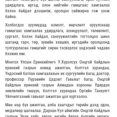
удирдлага, иргэд, олон нийтийн гамшгаас хамгаалах
бэлэн байдал дээшилж, оролцоо сайжирна гэж үзэж
байна.
Холбогдох хуулиудад нэмэлт, өөрчлөлт оруулснаар
гамшгаас хамгаалах удирдлага, зохицуулалт, төлөвлөлт,
сургалт, бэлэн байдал, санхүүжилтийн тогтолцоо шинэ
шатанд гарч, төр, хувийн хэвшил, иргэдийн оролцоонд
тулгуурласан гамшгийг сөрөн тэсвэрлэх үндэсний чадавх
бэхжих юм.
Монгол Улсын Ерөнхийлөгч У.Хүрэлсүх Онцгой байдлын
ерөнхий газрын ахмад ажилтан, бэлтгэл хурандаа,
Үндэсний батлан хамгаалахын их сургуулийн багш, доктор,
профессор Пүрэвийн Цэдэвт Гавьяат багш, Онцгой
байдлын ерөнхий газрын Ахмадын хорооны Удирдах
зөвлөлийн гишүүн, бэлтгэл хурандаа Оргийн Ганхуягт
Үйлчилгээний гавьяат ажилтан цол хүртээлээ.
Мөн нэр бүх ажилтан, алба хаагчдыг төрийн дээд одон,
медалиар шагналаа. Дархан-Уул аймгийн Онцгой байдлын
газрын Эрэн хайх, аврах ангийн Аврах бүлгийн аврагч,