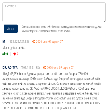
Сэтгэгдэл бичихдээ хууль зүйн болон ёс суртахууны хэм хэмжээг хүндэтгэнэ үү. Хэм
Илгээх
хэмжээг зөрчсөн сэтгэгдэлийг админ устгах эрхтэй.
М
(103.229.121.83)
2026 оны 07 сарын 07
Мах хэд болсон бэээ
0
|
0
DR. ADITYA
(105.119.8.188)
2026 оны 07 сарын 07
ШУУД МЭДЭЭ Энэ нь Адити Апрадхан эмнэлгийн эмнэлэг бөөрөө 780,000
ам.доллараар зарахаар 100% бэлэн байгаа эрүүл бөөрний доноруудыг яаралтай хайж
байгааг олон нийтэд мэдэгдэх зорилготой юм. Сонирхсон хандивлагчид манай имэйл
хаягаар холбогдоно уу: DR.PRADHAN.URO LOGIST.LT.COL@GMAIL. COM бид танд
хамгийн их сэтгэл ханамжийг амлаж, таны яаралтай шаардлагыг хүлээж байна, учир
нь манай өвчтөнүүд бөөр шилжүүлэн суулгах мэс заслыг маш их хүлээж байна. Хүнд
этгэсэн. IF YOU WANT TO DONATE YOUR KIDDEY FOR $ 780,000.OOUSD CONTACT THIS
HOSPITAL EMAIL: DR.PRADHAN.UROLOGIST.LT.COL@GMAIL.COM