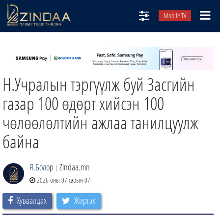
Mobile TV
НИЙТЛЭЛЧИД
ТВ8
Н.Учралын тэргүүлж буй Засгийн
ӨГЛӨӨНИЙ СОНИН
АУДИО ЗОХИОЛ
газар 100 өдөрт хийсэн 100
ЗИНДАА СЭТГҮҮЛ
чөлөөлөлтийн ажлаа танилцуулж
байна
Я.Болор
Zindaa.mn
|
2026 оны 07 сарын 07
Хуваалцах
Жиргэх