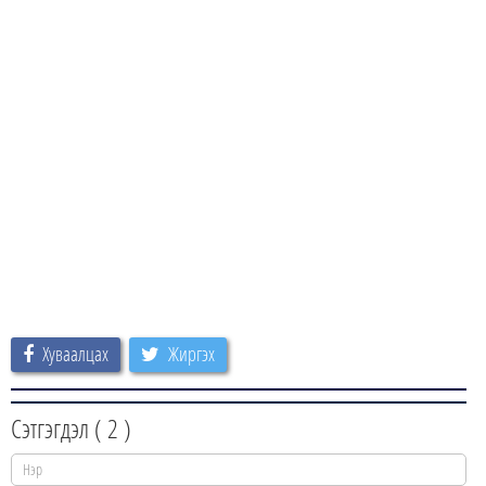
Хуваалцах
Жиргэх
Сэтгэгдэл (
2
)