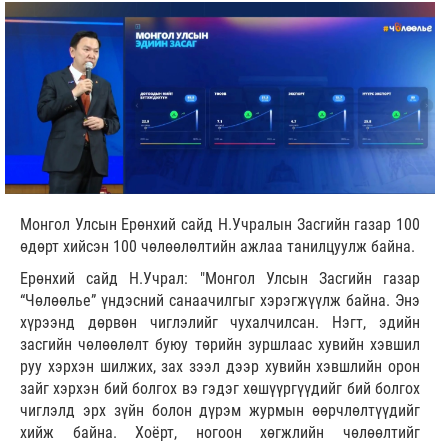
Монгол Улсын Ерөнхий сайд Н.Учралын Засгийн газар 100
өдөрт хийсэн 100 чөлөөлөлтийн ажлаа танилцуулж байна.
Ерөнхий сайд Н.Учрал: "Монгол Улсын Засгийн газар
“Чөлөөлье” үндэсний санаачилгыг хэрэгжүүлж байна. Энэ
хүрээнд дөрвөн чиглэлийг чухалчилсан. Нэгт, эдийн
засгийн чөлөөлөлт буюу төрийн зуршлаас хувийн хэвшил
руу хэрхэн шилжих, зах зээл дээр хувийн хэвшлийн орон
зайг хэрхэн бий болгох вэ гэдэг хөшүүргүүдийг бий болгох
чиглэлд эрх зүйн болон дүрэм журмын өөрчлөлтүүдийг
хийж байна. Хоёрт, ногоон хөгжлийн чөлөөлтийг