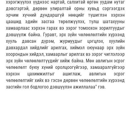
хэрэгжүүлэх үүднээс нартай, салхитай өргөн уудам нутаг
дэвсгэртэй, дөрвөн улиралтай орны хувьд сэргээгдэх
эрчим хүчний дундаршгүй нөөцийг түшиглэн хэрхэн
цаашид эдийн засгаа төрөлжүүлэх, түлш шатахууны
хамаарлаас хэрхэн гарах вэ зэрэг томоохон зорилтуудыг
дэвшүүлж байна. Гуравт, эрх зүйн чөлөөлөлтийн хүрээнд
хууль давсан дүрэм, журмуудыг цэгцлэх, хуулийн
давхардал хийдлийг арилгах, хиймэл оюунаар эрх зүйн
хоорондын хийдэл, хамаарлыг арилгах вэ зэрэг чиглэлээр
эрх зүйн чөлөөлөлтүүдийг хийж байна. Мөн авлигын эсрэг
чөлөөлөлт буюу хүний оролцоогүйгээр, хамааралгүйгээр
хэрхэн цахимжилтыг ашиглаж, авлигын эсрэг
чөлөөлөлтийг хийх вэ гэсэн дөрвөн чөлөөлөлтийн хүрээнд
засгийн гол бодлогоо дэвшүүлэн ажиллалаа" гэв.