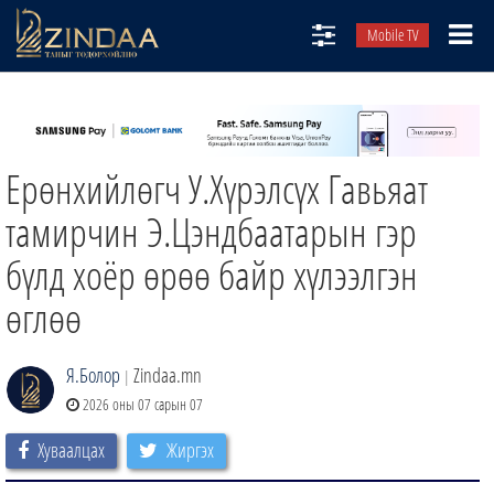
Mobile TV
НИЙТЛЭЛЧИД
ТВ8
Ерөнхийлөгч У.Хүрэлсүх Гавьяат
ӨГЛӨӨНИЙ СОНИН
АУДИО ЗОХИОЛ
тамирчин Э.Цэндбаатарын гэр
ЗИНДАА СЭТГҮҮЛ
бүлд хоёр өрөө байр хүлээлгэн
өглөө
Я.Болор
Zindaa.mn
|
2026 оны 07 сарын 07
Хуваалцах
Жиргэх