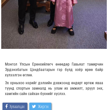
Монгол Улсын Ерөнхийлөгч өнөөдөр Гавьяат тамирчин
Эрдэнэбатын Цэндбаатарын гэр бүлд хоёр өрөө байр
хүлээлгэн өглөө.
Эх орныхоо нэрийг дэлхийн дэвжээнд өндөрт өргөж яваа
түүнд спортын замналд нь улам их амжилт, эрүүл энх,
хамгийн сайн сайхан бүхнийг хүслээ.
Хуваалцах
Жиргэх