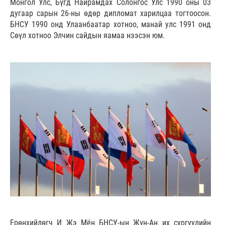
Монгол Улс, Бүгд Найрамдах Солонгос Улс 1990 оны 03
дугаар сарын 26-ны өдөр дипломат харилцаа тогтоосон.
БНСУ 1990 онд Улаанбаатар хотноо, манай улс 1991 онд
Сөүл хотноо Элчин сайдын яамаа нээсэн юм.
Ерөнхийлөгч И Жэ Мён БНСУ-ын Жүн-Ан их сургуулийн