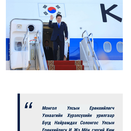
Монгол Улсын Ерөнхийлөгч
Ухнаагийн Хүрэлсүхийн урилгаар
Бүгд Найрамдах Солонгос Улсын
Ерөнхийлөгч И Жэ Мён гэргий Ким