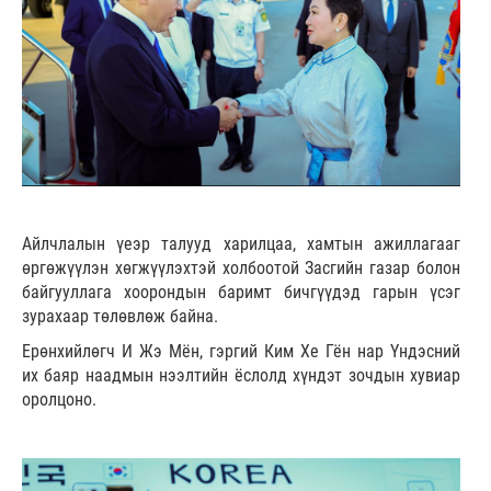
Айлчлалын үеэр талууд харилцаа, хамтын ажиллагааг
өргөжүүлэн хөгжүүлэхтэй холбоотой Засгийн газар болон
байгууллага хоорондын баримт бичгүүдэд гарын үсэг
зурахаар төлөвлөж байна.
Ерөнхийлөгч И Жэ Мён, гэргий Ким Хе Гён нар Үндэсний
их баяр наадмын нээлтийн ёслолд хүндэт зочдын хувиар
оролцоно.