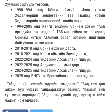
Хуулийн сургууль төгссөн.
1990-1994 онд Кёнги аймгийн Ичон хотын
Хөдөлмөрийн зөвлөгөөний төв, Гванжү хотын
Хөдөлмөрийн зөвлөгөөний төвийн захирал,
1994-2005 онд Кёнги аймгийн Соннам хотын “Ард
иргэдийн эв нэгдэл” ТББ-ын гүйцэтгэх захирал,
Соннам хотын Авлигын эсрэг иргэний нийгмийн
байгууллагын захирал,
2010-2018 онд Соннам хотын дарга,
2018-2021 онд Кёнги аймгийн Засаг дарга,
2022-2024 онд Үндэсний Ассамблейн гишүүн,
2022-2025 онд Ардчилсан намын дарга,
2024-2025 онд Үндэсний Ассамблейн гишүүн,
2025 онд БНСУ-ын Ерөнхийлөгчөөр сонгогдсон.
“Үйлдвэрийн хүүгийн өдрийн тэмдэглэл”, “Бид хамтдаа
алхаж буй учраас ганцаардахгүй байна”, “Намайг энд
хүргэсэн мөрөөдөл”, “Эцэст нь үүнийг ард иргэд л хийж
чадна” ном бичжээ.