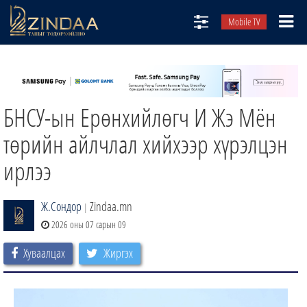
Mobile TV
НИЙТЛЭЛЧИД
ТВ8
БНСУ-ын Ерөнхийлөгч И Жэ Мён
ӨГЛӨӨНИЙ СОНИН
АУДИО ЗОХИОЛ
төрийн айлчлал хийхээр хүрэлцэн
ЗИНДАА СЭТГҮҮЛ
ирлээ
Ж.Сондор
Zindaa.mn
|
2026 оны 07 сарын 09
Хуваалцах
Жиргэх