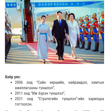
Хоёр улс:
2006 онд “Сайн хөршийн, найрамдал, хамтын
ажиллагааны түншлэл”,
2011 онд “Иж бүрэн түншлэл”,
2021 онд “Стратегийн түншлэл”-ийн харилцаа
тогтоосон.