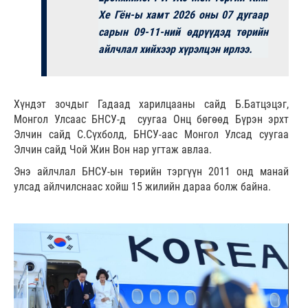
Хе Гён-ы хамт 2026 оны 07 дугаар
сарын 09-11-ний өдрүүдэд төрийн
айлчлал хийхээр хүрэлцэн ирлээ.
Хүндэт зочдыг Гадаад харилцааны сайд Б.Батцэцэг,
Монгол Улсаас БНСУ-д суугаа Онц бөгөөд Бүрэн эрхт
Элчин сайд С.Сүхболд, БНСУ-аас Монгол Улсад суугаа
Элчин сайд Чой Жин Вон нар угтаж авлаа.
Энэ айлчлал БНСУ-ын төрийн тэргүүн 2011 онд манай
улсад айлчилснаас хойш 15 жилийн дараа болж байна.