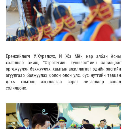
Ерөнхийлөгч У.Хүрэлсүх, И Жэ Мён нар албан ёсны
хэлэлцээ хийж, “Стратегийн түншлэл”-ийн харилцааг
өргөжүүлэн бэхжүүлэх, хамтын ажиллагааг эдийн засгийн
агуулгаар баяжуулах болон олон улс, бүс нутгийн тавцан
дахь хамтын ажиллагаа зэрэг чиглэлээр санал
солилцоно.