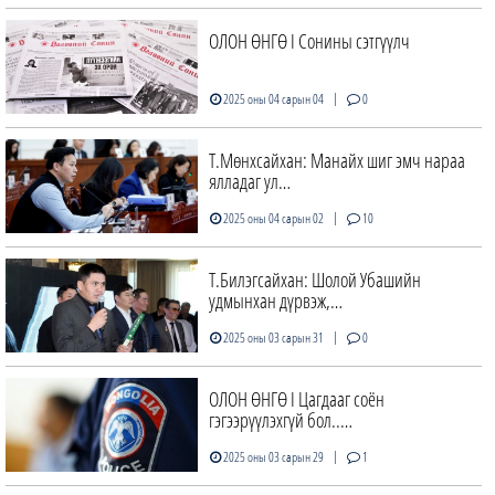
ОЛОН ӨНГӨ I Сонины сэтгүүлч
|
2025 оны 04 сарын 04
0
Т.Мөнхсайхан: Манайх шиг эмч нараа
ялладаг ул…
|
2025 оны 04 сарын 02
10
Т.Билэгсайхан: Шолой Убашийн
удмынхан дүрвэж,…
|
2025 оны 03 сарын 31
0
ОЛОН ӨНГӨ I Цагдааг соён
гэгээрүүлэхгүй бол..…
|
2025 оны 03 сарын 29
1