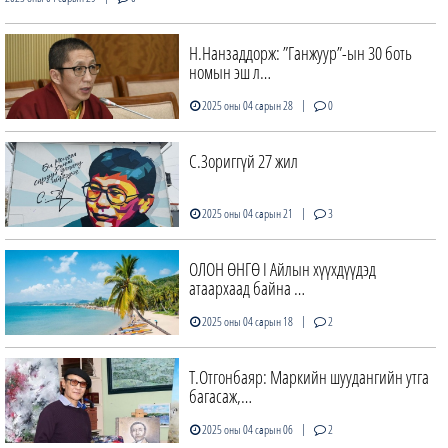
Н.Нанзаддорж: ”Ганжуур”-ын 30 боть
номын эш л…
|
2025 оны 04 сарын 28
0
С.Зориггүй 27 жил
|
2025 оны 04 сарын 21
3
ОЛОН ӨНГӨ I Айлын хүүхдүүдэд
атаархаад байна …
|
2025 оны 04 сарын 18
2
Т.Отгонбаяр: Маркийн шуудангийн утга
багасаж,…
|
2025 оны 04 сарын 06
2