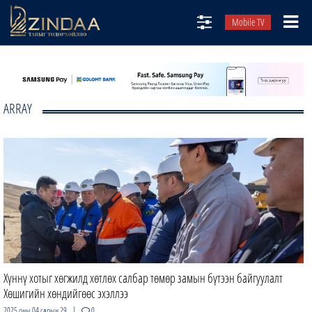
Mobile TV
НИЙТЛЭЛЧИД
ТВ8
ARRAY
ӨГЛӨӨНИЙ СОНИН
АУДИО ЗОХИОЛ
ЗИНДАА СЭТГҮҮЛ
Хүннү хотыг хөгжилд хөтлөх салбар төмөр замын бүтээн байгуулалт
Хөшигийн хөндийгөөс эхэллээ
|
2025 оны 04 сарын 29
0