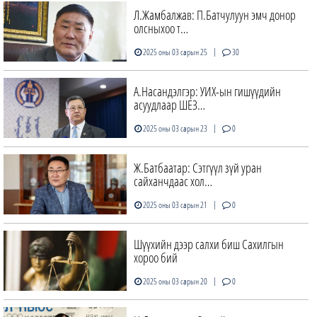
Л.Жамбалжав: П.Батчулуун эмч донор
олсныхоо т…
|
2025 оны 03 сарын 25
30
А.Насандэлгэр: УИХ-ын гишүүдийн
асуудлаар ШЕЗ…
|
2025 оны 03 сарын 23
0
Ж.Батбаатар: Cэтгүүл зүй уран
сайханчдаас хол…
|
2025 оны 03 сарын 21
0
Шүүхийн дээр салхи биш Сахилгын
хороо бий
|
2025 оны 03 сарын 20
0