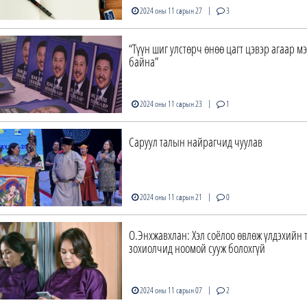
|
2024 оны 11 сарын 27
3
“Түүн шиг улстөрч өнөө цагт цэвэр агаар мэ
байна”
|
2024 оны 11 сарын 23
1
Саруул талын найрагчид чуулав
|
2024 оны 11 сарын 21
0
О.Энхжавхлан: Хэл соёлоо өвлөж үлдэхийн 
зохиолчид ноомой сууж болохгүй
|
2024 оны 11 сарын 07
2