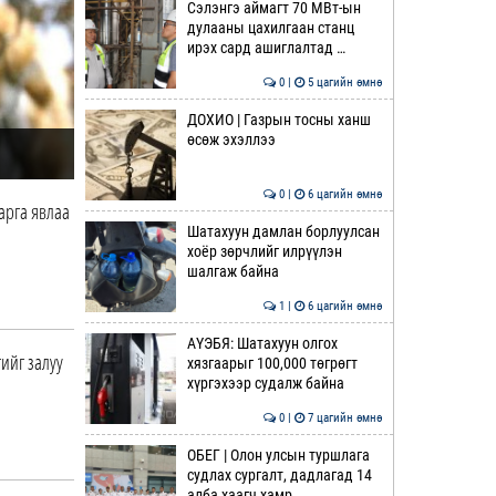
Сэлэнгэ аймагт 70 МВт-ын
дулааны цахилгаан станц
ирэх сард ашиглалтад …
0 |
5 цагийн өмнө
ДОХИО | Газрын тосны ханш
өсөж эхэллээ
0 |
6 цагийн өмнө
арга явлаа
Шатахуун дамлан борлуулсан
хоёр зөрчлийг илрүүлэн
шалгаж байна
1 |
6 цагийн өмнө
АҮЭБЯ: Шатахуун олгох
гийг залуу
хязгаарыг 100,000 төгрөгт
хүргэхээр судалж байна
0 |
7 цагийн өмнө
ОБЕГ | Олон улсын туршлага
судлах сургалт, дадлагад 14
алба хаагч хамр…