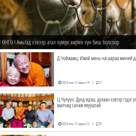
ӨНГӨ I Амьтад хэвээр атал хүмүүс харин хүн биш болсоор
Д.Чойжамц: Ижий минь насаараа миний д
|
2024 оны 12 сарын 14
7
Ц.Чулуун: Дунд идэш, дулаан хэвтэр гэдэг ү
малчид санаж явууштай
|
2024 оны 12 сарын 12
0