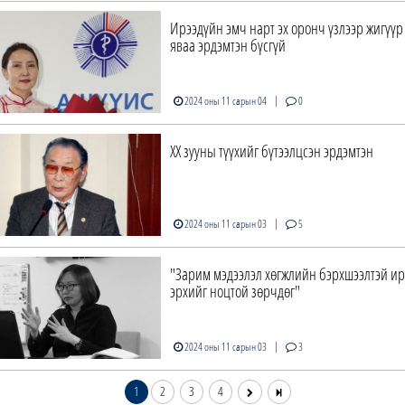
Ирээдүйн эмч нарт эх оронч үзлээр жигүүр
яваа эрдэмтэн бүсгүй
|
2024 оны 11 сарын 04
0
XX зууны түүхийг бүтээлцсэн эрдэмтэн
|
2024 оны 11 сарын 03
5
"Зарим мэдээлэл хөгжлийн бэрхшээлтэй и
эрхийг ноцтой зөрчдөг"
|
2024 оны 11 сарын 03
3
1
2
3
4