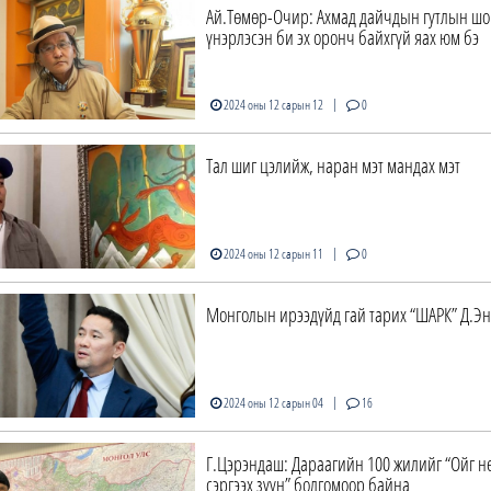
Ай.Төмөр-Очир: Ахмад дайчдын гутлын шо
үнэрлэсэн би эх оронч байхгүй яах юм бэ
|
2024 оны 12 сарын 12
0
Тал шиг цэлийж, наран мэт мандах мэт
|
2024 оны 12 сарын 11
0
Монголын ирээдүйд гай тарих “ШАРК” Д.Э
|
2024 оны 12 сарын 04
16
Г.Цэрэндаш: Дараагийн 100 жилийг “Ойг н
сэргээх зуун” болгомоор байна