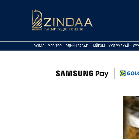
ЭХЛЭЛ
УЛС ТӨР
ЭДИЙН ЗАСАГ
НИЙГЭМ
УУЛ УУРХАЙ
ХУ