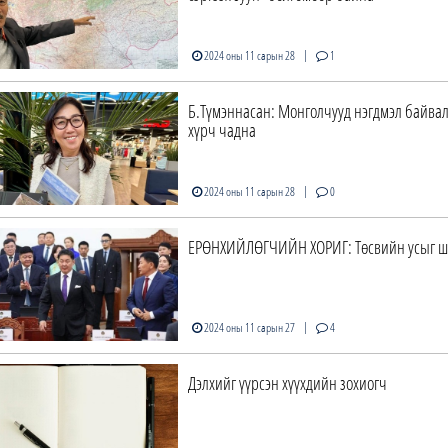
|
2024 оны 11 сарын 28
1
Б.Түмэннасан: Монголчууд нэгдмэл байвал
хүрч чадна
|
2024 оны 11 сарын 28
0
ЕРӨНХИЙЛӨГЧИЙН ХОРИГ: Төсвийн усыг ш
|
2024 оны 11 сарын 27
4
Дэлхийг үүрсэн хүүхдийн зохиогч