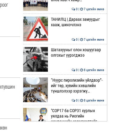
роог
0 |
7 цагийн өмнө
ТАНИЛЦ | Дараах замуудыг
хааж, шинэчлэнэ
0 |
7 цагийн өмнө
Шатахууныг олон хошуугаар
олгохыг үүрэгджээ
0 |
8 цагийн өмнө
“Нүүрс пиролизийн үйлдвэр”-
нхтүвшин
ийг төр, хувийн хэвшлийн
түншлэлээр хэрэгжү…
0 |
8 цагийн өмнө
"COP17 ба COP31 хурлын
уялдаа нь Риогийн
конвенцийн хэрэгжилтийг
өхөн
ахиул…
0 |
9 цагийн өмнө