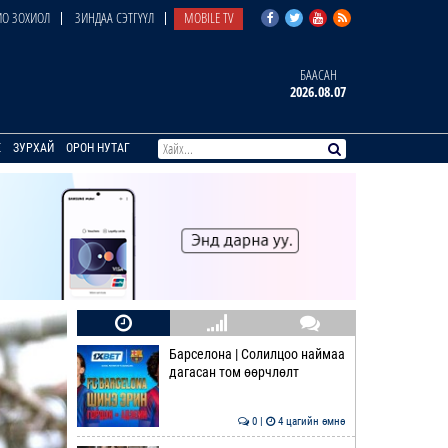
О ЗОХИОЛ
ЗИНДАА СЭТГҮҮЛ
MOBILE TV
БААСАН
2026.08.07
E
ЗУРХАЙ
ОРОН НУТАГ
Барселона | Солилцоо наймаа
дагасан том өөрчлөлт
0 |
4 цагийн өмнө