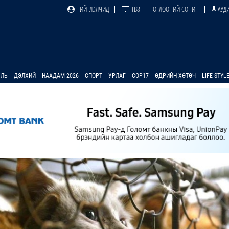
НИЙТЛЭЛЧИД
ТВ8
ӨГЛӨӨНИЙ СОНИН
АУДИ
УЛЬ
ДЭЛХИЙ
НААДАМ-2026
СПОРТ
УРЛАГ
COP17
ӨДРИЙН ХӨТӨЧ
LIFE STYL