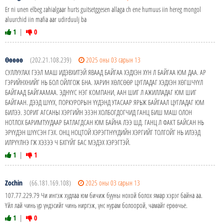
Er ni unen elbeg zahialgaar hurts guitsetggesen allaga ch ene humuus iin hereg mongol
aluurchid iin mafia aar udirduulj ba
1
|
0
Өөөөө
(202.21.108.239)
2025 оны 03 сарын 13
СУЛЛУУЛАХ ГЭЭЛ МАШ ИДЭВХИТЭЙ ЯВААД БАЙГАА ХЭДХЭН ХҮН Л БАЙГАА ЮМ ДАА. АР
ГЭРИЙНХНИЙГ НЬ БОЛ ОЙЛГОЖ БНА. ХАРИН ХӨЛСӨӨР ЦУГЛАДАГ ХЭДХЭН ХӨГШЧҮҮЛ
БАЙГААД БАЙГААМАА. ЭДНҮҮС НЭГ КОМПАНИ, ААН ШИГ Л АЖИЛЛАДАГ ЮМ ШИГ
БАЙГААН. ДЭЭД ШҮҮХ, ПОРКУРОРЫН ҮҮДЭНД УТАСААР ЯРЬЖ БАЙГААЛ ЦУГЛАДАГ ЮМ
БИЛЭЭ. ЗОРИГ АГСАНЫ ХЭРГИЙН ЭЗЭН ХОЛБОГДОГЧИД ГАНЦ БИШ МАШ ОЛОН
НОТЛОХ БАРИМТУУДААР БАТЛАГДСАН ЮМ БАЙНА ЛЭЭ ШД. ГАНЦ Л ФАКТ БАЙСАН НЬ
ЭРҮҮДЭН ШҮҮСЭН ГЭХ. ОНЦ НОЦТОЙ ХЭРЭГТНҮҮДИЙН ХЭРГИЙГ ТОЛГОЙГ НЬ ИЛЭЭД
ИЛРҮҮЛНЭ ГЖ ХЭЗЭЭ Ч БХГҮЙГ БАС МЭДЭХ ХЭРЭГТЭЙ.
1
|
1
Zochin
(66.181.169.108)
2025 оны 03 сарын 13
107.77.229.79 Чи ингэж худлаа юм бичиж бууны нохой болох ямар хэрэг байна аа.
Үйл лай чинь үр үндэсийг чинь ниргэж, үнс нурам болоорой, чамайг ерөөчье.
1
|
0