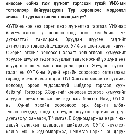
оноосон байна гэж дүгнэлт гаргасан тухай УИХ-ын
тогтоолоор байгуулагдсан Түр хорооноос мэдээлэл
хийлээ. Та дүгнэлттэй нь танилцсан уу?
-ОУПХ-ныхон энэ хэрэг дээр дүгнэлтээ гаргаад УИХ-аас
байгуулагдсан Түр хорооныхонд өгсөн юм байна. Би
дүгнэлттэй танилцсан. Эрүүдэн шүүсэн гэдгийг
дүгнэлтдээ тодорхой дурджээ. УИХ-ын цөөн хэдэн гишүүн
С.Зориг агсныг хөнөөсөн хэрэгт холбогдсон хүмүүсийг
эрүүдэн шүүлээ гэдэг асуудлыг тавьж ирсний үр дүнд энэ
асуудал олон улсын анхааралд орсон. Эрүүдэн шүүсэн
гэдэг нь ОУПХ-ны Хүний эрхийн хороогоор батлагдаад
гараад ирсэн байна л даа. ОУПХ-ныхон манай гишүүдийн
нөлөөнд ороод үндэслэлгүй шийдвэр гаргаад сууж
байхгүй. Тэгэхээр С.Зоригийг хөнөөсөн хэргээр хүмүүсийг
эрүүдэн шүүж ялласан нь тодорхой болсон. Иймд ОУПХ-
ны Хүний эрхийн хорооноос эрх баригч албан
тушаалтнуудад хандан, эрүүдэн шүүсэн хэргийн явц, үр
дүнгээс үл хамаарч, Т.Чимгээ, Б.Содномдаржаа нарыг нэн
даруй суллахыг шаардсан шийдвэрээ ОУПХ ирүүлсэн
байна. Мөн Б.Содномдаржаа, Т.Чимгээ нарыг нэн даруй