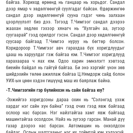
байгаа. Хориход өрөөнд нь ганцаар нь хорьдог. Сандал
дээр ямар ч хөдөлгөөнгүй суулгадаг байсан. Өдөржингөө
сандал дээр хөдөлгөөнгүй сууна гэдэг чинь залхаан
цээрлүүлэлт биз дээ. Тэгээд Т.Чимгээг сандал дээрээ
жаахан хөдлөх гэхээр хянагч нь “Хулгайч аа, зүгээр
суугаарай” гээд орилдог гэсэн. Сандал дээр хөдөлгөөнгүй
суусаар байгаад Т.Чимгээ нуруу нь бөгтөр болсон.
Коридороор Т.Чимгээг авч гарахдаа бүх хоригдлуудыг
цааш нь харуулдаг гэж байгаа юм. Т.Чимгээг хоригдлууд
харахаараа ч яах юм. Одоо харин эмнэлэгт хэвтээд
биеийн байдал нь гайгүй байгаа. Би энэ хэргийг үнэн зөв
шийдэхийн төлөө ажиллаж байгаа Ц.Нямдорж сайд болон
УИХ-ын цөөн хэдэн гишүүнд маш их баярлаж байна.
-Т.Чимгээгийн гэр бүлийнхэн нь сайн байгаа юу?
-Ээжийгээ хоригдсоны дараа охин нь “Сэлэнгэд үзэж
хардаг нэг сайн хүн байна” гээд очих гээд явж байгаад
ослоор нас барсан. Нэг найзтайгаа хамт явж байгаад
машинтайгаа осолдсон. Найз нь зүгээр гарсан. Манай дүү
газар дээрээ нас барсан. Автомашин нь онхолдсон
байдаг. Ослын шалтгааныг нэг их тоймтой юм хэлээгүй.