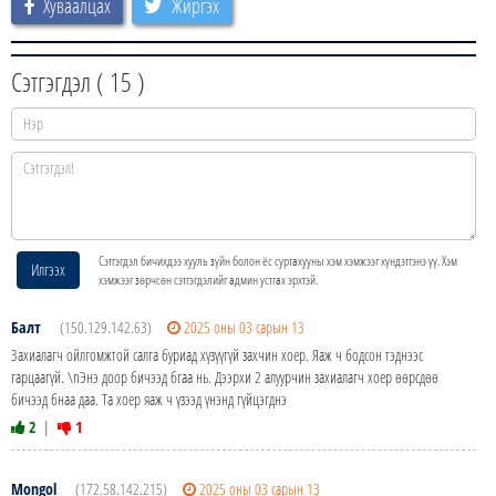
Хуваалцах
Жиргэх
Сэтгэгдэл (
15
)
Сэтгэгдэл бичихдээ хууль зүйн болон ёс суртахууны хэм хэмжээг хүндэтгэнэ үү. Хэм
Илгээх
хэмжээг зөрчсөн сэтгэгдэлийг админ устгах эрхтэй.
Балт
(150.129.142.63)
2025 оны 03 сарын 13
Захиалагч ойлгомжтой салга буриад хүзүүгүй захчин хоер. Яаж ч бодсон тэднээс
гарцаагүй. \nЭнэ доор бичээд бгаа нь. Дээрхи 2 алуурчин захиалагч хоер өөрсдөө
бичээд бнаа даа. Та хоер яаж ч үзээд үнэнд гүйцэгднэ
2
|
1
Mongol
(172.58.142.215)
2025 оны 03 сарын 13