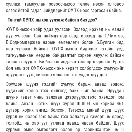
суллаж, тамлуулан зовоосныхоо төлөө нөхөн олговор
олгох ёстой гэдэг шийдвэрийг ОУПХ-ноос гаргасан байна.
-Тантай ОУПХ-ныхон уулзаж байсан биз дээ?
-ОУПХ-ныхон хоёр удаа уулзсан. Эхлээд ирэхэд нь манай
дүү уулзсан. Сая наймдугаар сард ирэхэд нь Т.Чимгээ,
Б.Содномдаржаа нарын өмгөөлөгч болон Б.Булган бид
нар уулзаж байсан. ОУПХ-ныхон биднээс тухайн үед
тагнуулынхан мөрдөн байцаалтыг хэрхэн явуулж байсан
талаар асуудаг. Би болсон явдлын талаар л ярьсан. Ер нь
бол аль эрт ОУПХ-ныхон энэ хэрэгт холбогдсон хүмүүсийг
эрүүдэн шүүж, хилсээр ялласан гэж үздэг шүү дээ.
Эрүүдэн шүүнэ гэдгийг хүмүүс барьж аваад зодож,
нүдэхийг хэлнэ гэж ойлгоод байх шиг байна. Эрүүдэн
шүүнэ гэдэг чинь залхаан цээрлүүлэлтээс эхэлдэг юм
байна. Анхан шатны шүүх хурал ШШГЕГ-ын харьяа 461
дүгээр хорих ангид болсон. Тэгэхэд манай дүүд шүүх
хурал нь болох гэж байна гэж хэлэлгүй камерт нь ороод
толгойд нь хар уут углаад аваад явсан байдаг. Шүүх
хурлын өмнө өмгөөлөгч болон ар гэрийнхэнтэй нь ч