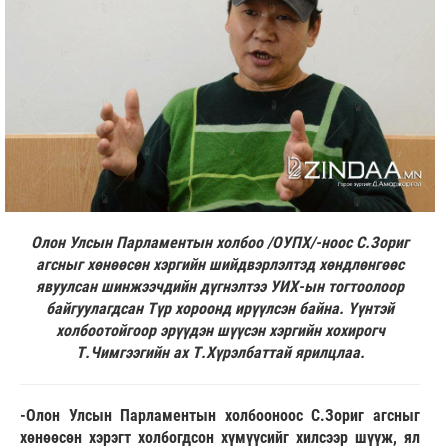
Олон Улсын Парламентын холбоо /ОУПХ/-ноос С.Зориг
агсныг хөнөөсөн хэргийн шийдвэрлэлтэд хөндлөнгөөс
явуулсан шинжээчдийн дүгнэлтээ УИХ-ын тогтоолоор
байгуулагдсан Түр хороонд ирүүлсэн байна. Үүнтэй
холбоотойгоор эрүүдэн шүүсэн хэргийн хохирогч
Т.Чимгээгийн ах Т.Хүрэлбаттай ярилцлаа.
-Олон Улсын Парламентын холбооноос С.Зориг агсныг
хөнөөсөн хэрэгт холбогдсон хүмүүсийг хилсээр шүүж, ял