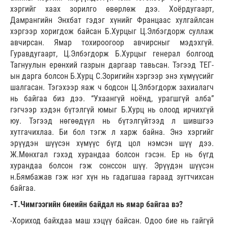
хэргийг хаах зорилго өвөрлөж дээ. Хоёрдугаарт,
Дамрангийн Энхбат гэдэг хүнийг Францаас хулгайлсан
хэргээр хоригдож байсан Б.Хурцыг Ц.Элбэгдорж суллаж
авчирсан. Ямар тохироогоор авчирсныг мэдэхгүй.
Гуравдугаарт, Ц.Элбэгдорж Б.Хурцыг генерал болгоод
Тагнуулын ерөнхий газрын даргаар тавьсан. Тэгээд ТЕГ-
ын дарга болсон Б.Хурц С.Зоригийн хэргээр энэ хүмүүсийг
шалгасан. Тэгэхээр яаж ч бодсон Ц.Элбэгдорж захиалагч
нь байгаа биз дээ. “Ухаангүй ноёнд, урагшгүй алба”
гэгчээр хэдэн бүтэлгүй юмыг Б.Хурц нь олоод ирчихгүй
юу. Тэгээд нөгөөдүүл нь бүтэлгүйтээд л шившгээ
хутгачихлаа. Би бол тэгж л харж байна. Энэ хэргийг
эрүүдэн шүүсэн хүмүүс бүгд цол нэмсэн шүү дээ.
Ж.Мөнхгал гэхэд хурандаа болсон гэсэн. Ер нь бүгд
хурандаа болсон гэж сонссон шүү. Эрүүдэн шүүсэн
н.Бямбажав гэж нэг хүн нь гадагшаа гараад зугтчихсан
байгаа.
-Т.Чимгээгийн биеийн байдал нь ямар байгаа вэ?
-Хориход байхдаа маш хэцүү байсан. Одоо бие нь гайгүй