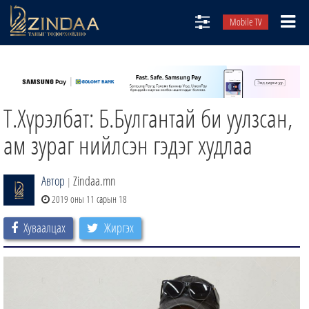
Mobile TV
НИЙТЛЭЛЧИД
ТВ8
Т.Хүрэлбат: Б.Булгантай би уулзсан,
ӨГЛӨӨНИЙ СОНИН
АУДИО ЗОХИОЛ
ам зураг нийлсэн гэдэг худлаа
ЗИНДАА СЭТГҮҮЛ
Автор
Zindaa.mn
|
2019 оны 11 сарын 18
Хуваалцах
Жиргэх