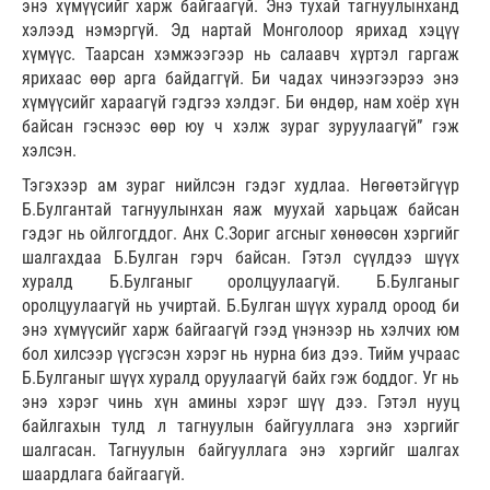
энэ хүмүүсийг харж байгаагүй. Энэ тухай тагнуулынханд
хэлээд нэмэргүй. Эд нартай Монголоор ярихад хэцүү
хүмүүс. Таарсан хэмжээгээр нь салаавч хүртэл гаргаж
ярихаас өөр арга байдаггүй. Би чадах чинээгээрээ энэ
хүмүүсийг хараагүй гэдгээ хэлдэг. Би өндөр, нам хоёр хүн
байсан гэснээс өөр юу ч хэлж зураг зуруулаагүй” гэж
хэлсэн.
Тэгэхээр ам зураг нийлсэн гэдэг худлаа. Нөгөөтэйгүүр
Б.Булгантай тагнуулынхан яаж муухай харьцаж байсан
гэдэг нь ойлгогддог. Анх С.Зориг агсныг хөнөөсөн хэргийг
шалгахдаа Б.Булган гэрч байсан. Гэтэл сүүлдээ шүүх
хуралд Б.Булганыг оролцуулаагүй. Б.Булганыг
оролцуулаагүй нь учиртай. Б.Булган шүүх хуралд ороод би
энэ хүмүүсийг харж байгаагүй гээд үнэнээр нь хэлчих юм
бол хилсээр үүсгэсэн хэрэг нь нурна биз дээ. Тийм учраас
Б.Булганыг шүүх хуралд оруулаагүй байх гэж боддог. Уг нь
энэ хэрэг чинь хүн амины хэрэг шүү дээ. Гэтэл нууц
байлгахын тулд л тагнуулын байгууллага энэ хэргийг
шалгасан. Тагнуулын байгууллага энэ хэргийг шалгах
шаардлага байгаагүй.