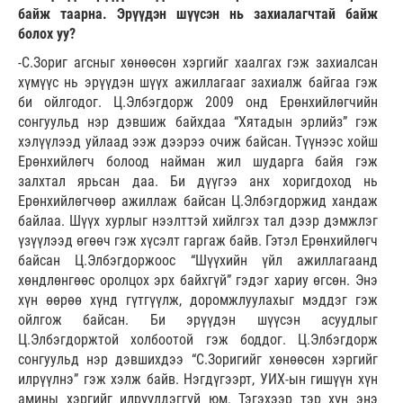
байж таарна. Эрүүдэн шүүсэн нь захиалагчтай байж
болох уу?
-С.Зориг агсныг хөнөөсөн хэргийг хаалгах гэж захиалсан
хүмүүс нь эрүүдэн шүүх ажиллагааг захиалж байгаа гэж
би ойлгодог. Ц.Элбэгдорж 2009 онд Ерөнхийлөгчийн
сонгуульд нэр дэвшиж байхдаа “Хятадын эрлийз” гэж
хэлүүлээд уйлаад ээж дээрээ очиж байсан. Түүнээс хойш
Ерөнхийлөгч болоод найман жил шударга байя гэж
залхтал ярьсан даа. Би дүүгээ анх хоригдоход нь
Ерөнхийлөгчөөр ажиллаж байсан Ц.Элбэгдоржид хандаж
байлаа. Шүүх хурлыг нээлттэй хийлгэх тал дээр дэмжлэг
үзүүлээд өгөөч гэж хүсэлт гаргаж байв. Гэтэл Ерөнхийлөгч
байсан Ц.Элбэгдоржоос “Шүүхийн үйл ажиллагаанд
хөндлөнгөөс оролцох эрх байхгүй” гэдэг хариу өгсөн. Энэ
хүн өөрөө хүнд гүтгүүлж, доромжлуулахыг мэддэг гэж
ойлгож байсан. Би эрүүдэн шүүсэн асуудлыг
Ц.Элбэгдоржтой холбоотой гэж боддог. Ц.Элбэгдорж
сонгуульд нэр дэвшихдээ “С.Зоригийг хөнөөсөн хэргийг
илрүүлнэ” гэж хэлж байв. Нэгдүгээрт, УИХ-ын гишүүн хүн
амины хэргийг илрүүлдэггүй юм. Тэгэхээр тэр хүн энэ