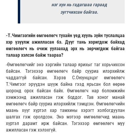
нэг хүн нь гадагшаа гараад
зугтчихсан байгаа.
-Т.Чимгээгийн өмгөөлөгч тухайн үед хууль зүйн туслалцаа
хэр үзүүлж ажилласан бэ. Дүүг тань хоригдож байхад
өмгөөлөгч нь очиж уулзахад эрх нь зөрчигдөж байгаа
талаар хэлсэн байж таараа?
-Өмгөөлөгчийг энэ хэргийн талаар ярихыг таг хорьчихсон
байсан. Тэгэхээр өмгөөлөгч байр сууриа илэрхийлж
чаддаггүй байсан. Хэрэв С.Оюунцэцэг өмгөөлөгч
Т.Чимгээг эрүүдэн шүүж байна гээд ярьсан бол өөрөө
шоронд орох байсан байх. Өмгөөлөгч нар боломжийн
хэмжээнд ажилласан гэж боддог. Тав хоног манай
өмгөөлөгч байр сууриа илэрхийлж тэмцсэн. Өмгөөлөгчийн
маань хүүг хүртэл хар тамхины хэрэгт холбогдуулан
шалгах гэж оролдсон. Энэ мэтээр өмгөөлөгчид маань
хүртэл дарамт ирж байсан. Тэгэхээр өмгөөлөгч муу
ажилласан гэж хэлэхгүй.