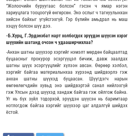
“Жолоочийн буруугаас болсон” гэсэн ч ямар нэгэн
хариуцлага тооцоогүй өнгөрсөн. Энэ ослыг ч тагнуулынхан
хийсэн байхыг үгүйсгэхгүй. Гэр бүлийн амьдрал нь маш
хэцүү болсон шүү дээ.
-Б.Хурц, Г.Эрдэнэбат нарт холбогдох эрүүдэн шүүсэн хэрэг
шүүхийн шатанд очсон ч удааширчихлаа?
-Анхан шатны шүүхээр хэргийг нэмэлт мөрдөн байцаалтад
буцаасныг прокурор эсэргүүцэл бичиж, давж заалдах
шатны шүүх эсэргүүцлийг хүлээн авсан. Өөрөөр хэлбэл,
хэргийг байгаа материалынхаа хүрээнд шийдвэрлэ гэж
анхан шатны шүүхэд буцаасан. Шүүгдэгч нарын
өмгөөлөгчдийн хувьд энэ шийдвэртэй санал нийлэхгүй
гэж Улсын дээд шүүхэд хандаж байгаа гэж ойлгож байна.
Уг нь бүх зүйл тодорхой, эрүүдэн шүүсэн нь баримтаар
нотлогдож байгаа хэргийг шүүхээр цаг алдалгүй шийдэх
ёстой.