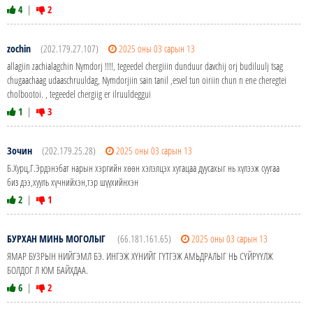
4
|
2
zochin
(202.179.27.107)
2025 оны 03 сарын 13
allagiin zachialagchin Nymdorj !!!!, tegeedel chergiiin dunduur davchij orj budiluulj tsag
chugaachaag udaaschruuldag, Nymdorjiin sain tanil ,esvel tun oiriin chun n ene cheregtei
cholbootoi. , tegeedel chergiig er ilruuldeggui
1
|
3
Зочин
(202.179.25.28)
2025 оны 03 сарын 13
Б.Хурц,Г.Эрдэнэбат нарын хэргийн хөөн хэлэлцэх хугацаа дуусахыг нь хүлээж суугаа
биз дээ,хууль хүчнийхэн,тэр шүүхийнхэн
2
|
1
БУРХАН МИНЬ МОГОЛЫГ
(66.181.161.65)
2025 оны 03 сарын 13
ЯМАР БУЗРЫН НИЙГЭМЛ БЭ. ИНГЭЖ ХҮНИЙГ ГҮТГЭЖ АМЬДРАЛЫГ НЬ СҮЙРҮҮЛЖ
БОЛДОГ Л ЮМ БАЙХДАА.
6
|
2