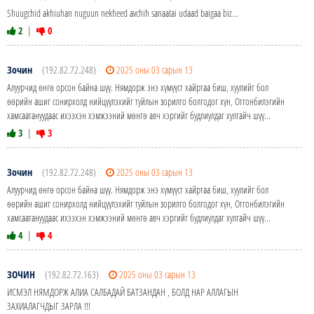
Shuugchid akhiuhan nuguun nekheed avchih sanaatai udaad baigaa biz...
2
|
0
Зочин
(192.82.72.248)
2025 оны 03 сарын 13
Алуурчид өнгө орсон байна шүү. Нямдорж энэ хүмүүст хайртаа биш, хуулийг бол
өөрийн ашиг сонирхолд нийцүүлэхийг туйлын зорилго болгодог хүн, Отгонбилэгийн
хамсаатануудаас ихээхэн хэмжээний мөнгө авч хэргийг будлиулдаг хулгайч шүү...
3
|
3
Зочин
(192.82.72.248)
2025 оны 03 сарын 13
Алуурчид өнгө орсон байна шүү. Нямдорж энэ хүмүүст хайртаа биш, хуулийг бол
өөрийн ашиг сонирхолд нийцүүлэхийг туйлын зорилго болгодог хүн, Отгонбилэгийн
хамсаатануудаас ихээхэн хэмжээний мөнгө авч хэргийг будлиулдаг хулгайч шүү...
4
|
4
ЗОЧИН
(192.82.72.163)
2025 оны 03 сарын 13
ИСМЭЛ НЯМДОРЖ АЛИА САЛБАДАЙ БАТЗАНДАН , БОЛД НАР АЛЛАГЫН
ЗАХИАЛАГЧДЫГ ЗАРЛА !!!