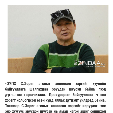
-ОУПХ С.Зориг агсныг хөнөөсөн хэргийг хуулийн
байгууллага шалгахдаа эрүүдэн шүүсэн байна гээд
дүгнэлтээ гаргачихлаа. Прокурорын байгууллага ч энэ
хэрэгт холбогдсон есөн хүнд яллах дүгнэлт үйлдээд байна.
Тэгэхээр С.Зориг агсныг хөнөөсөн хэргийг илрүүлэх гэж
энэ хүмүүс эрүүдэн шүүсэн нь ямар нэгэн ашиг сонирхол