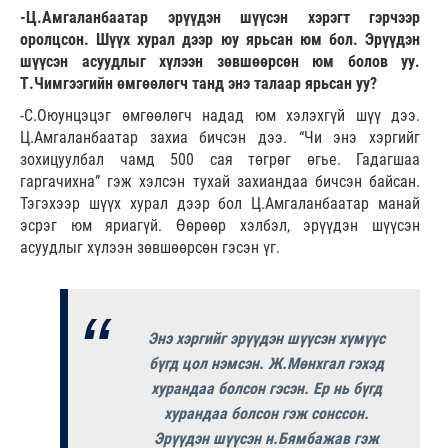
-Ц.Амгаланбаатар эрүүдэн шүүсэн хэрэгт гэрчээр
оролцсон. Шүүх хурал дээр юу ярьсан юм бол. Эрүүдэн
шүүсэн асуудлыг хүлээн зөвшөөрсөн юм болов уу.
Т.Чимгээгийн өмгөөлөгч танд энэ талаар ярьсан уу?
-С.Оюунцэцэг өмгөөлөгч надад юм хэлэхгүй шүү дээ.
Ц.Амгаланбаатар захиа бичсэн дээ. “Чи энэ хэргийг
зохицуулбал чамд 500 сая төгрөг өгье. Гадагшаа
гаргачихна” гэж хэлсэн тухай захиандаа бичсэн байсан.
Тэгэхээр шүүх хурал дээр бол Ц.Амгаланбаатар манай
эсрэг юм яриагүй. Өөрөөр хэлбэл, эрүүдэн шүүсэн
асуудлыг хүлээн зөвшөөрсөн гэсэн үг.
Энэ хэргийг эрүүдэн шүүсэн хүмүүс
бүгд цол нэмсэн. Ж.Мөнхгал гэхэд
хурандаа болсон гэсэн. Ер нь бүгд
хурандаа болсон гэж сонссон.
Эрүүдэн шүүсэн н.Бямбажав гэж