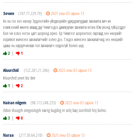
Зочин
(107.77.229.79)
2025 оны 03 сарын 13
Ах нь гэх энэ нөхөр Эрдэнэтийн үйлдвэрийн удирдлагуудаас захиалга авч их
хэмжээний мөнгө аваад дүү Чимгээдээ дамжуулан захиалга өгсөн.Юм үнэнд гүйцэгддэг
бол чи хэзээ нэгэн цагт шоронд орно. Ер Чимгээг шоронгоос гаргаад энэ нөхрийг
хоривол жинхэнэ захиалагчийг хэлнэ дээ. Гэхдээ жинхэнэ захиалагчид энэ нөхрийг
цааш нь харуулчихвал гол захиалагч олдохгүй болно шүү.
2
|
1
Aluurchid
(122.201.21.206)
2025 оны 03 сарын 13
Aluurchid unen biz dee
1
|
2
Hairan niigem
(98.113.248.233)
2025 оны 03 сарын 13
Odoo shuugch omgoologch nariig bugdiig ni solij baij oorchlolt hiij bolno.
3
|
0
Naraa
(217.30.64.210)
2025 оны 03 сарын 13