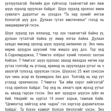
уулзуулаагүй. Өвлийн дүн хүйтнээр таавчигтай авч явж
шүүх хуралд оруулсан байдаг. Шүүх хуралд орохоос өмнө
сувилагч даралтыг нь үзэхдээ “Та нар хүнийг ингэж
болохгүй шүү дээ. Дулаан гутал өмсгөчихье” гэхэд нь
зөвшөөрөөгүй гэсэн.
Шүүх хуралд хүн яллахад, тэр хүн таавчигтай байна уу,
дулаан гуталтай байна уу ямар ялгаа байна. Дулаан
хувцас өмсөөд ороход шүүх хуралд нөлөөлөх үү. Энэ чинь
өөрөө эрүүдэн шүүсний том жишээ шүү дээ. Тэр үед
Б.Содномдаржаа, Т.Чимгээ хоёрыг хүний тооноос хассан
байсан. Т.Чимгээг шүүх хурлаас аваад явахдаа нөгөө хар
уутаа толгойд нь углаад, өрөөнд нь оруулахдаа уутыг нь ч
авалгүй түлхээд оруулсан гэсэн. Шүүхээс 25 жил сонссон
хүн чинь асар их бухимдана биз дээ. Толгойд нь хар уут
углаад орхичихсон. Т.Чимгээ “Би ийм хэрэг хийгээгүй”
гээд орилсон байдаг. Тэр үед нь хянагч орж ирээд уутыг
нь аваад гарсан гэсэн. Энэ мэт эрүүдэн шүүсэн зүйл их
бий. Нөхрийг нь хүртэл 14 хоног хорьж, тамлаж байв.
“Цементэд хийгээд алж чадна” гэх зэргээр дарамталсан
байдаг. Та бүхэн камерт болсон бичлэгийг үзсэн. Энэ