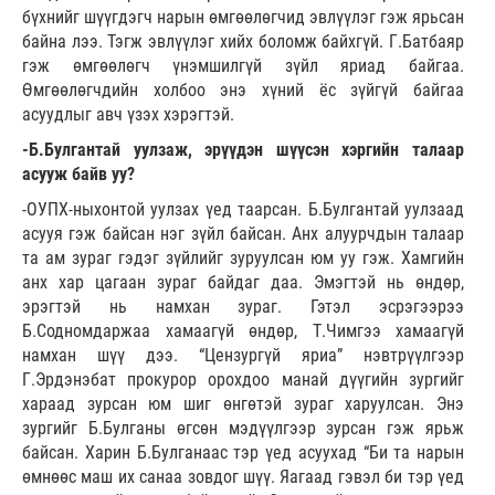
бүхнийг шүүгдэгч нарын өмгөөлөгчид эвлүүлэг гэж ярьсан
байна лээ. Тэгж эвлүүлэг хийх боломж байхгүй. Г.Батбаяр
гэж өмгөөлөгч үнэмшилгүй зүйл яриад байгаа.
Өмгөөлөгчдийн холбоо энэ хүний ёс зүйгүй байгаа
асуудлыг авч үзэх хэрэгтэй.
-Б.Булгантай уулзаж, эрүүдэн шүүсэн хэргийн талаар
асууж байв уу?
-ОУПХ-ныхонтой уулзах үед таарсан. Б.Булгантай уулзаад
асууя гэж байсан нэг зүйл байсан. Анх алуурчдын талаар
та ам зураг гэдэг зүйлийг зуруулсан юм уу гэж. Хамгийн
анх хар цагаан зураг байдаг даа. Эмэгтэй нь өндөр,
эрэгтэй нь намхан зураг. Гэтэл эсрэгээрээ
Б.Содномдаржаа хамаагүй өндөр, Т.Чимгээ хамаагүй
намхан шүү дээ. “Цензургүй яриа” нэвтрүүлгээр
Г.Эрдэнэбат прокурор орохдоо манай дүүгийн зургийг
хараад зурсан юм шиг өнгөтэй зураг харуулсан. Энэ
зургийг Б.Булганы өгсөн мэдүүлгээр зурсан гэж ярьж
байсан. Харин Б.Булганаас тэр үед асуухад “Би та нарын
өмнөөс маш их санаа зовдог шүү. Яагаад гэвэл би тэр үед