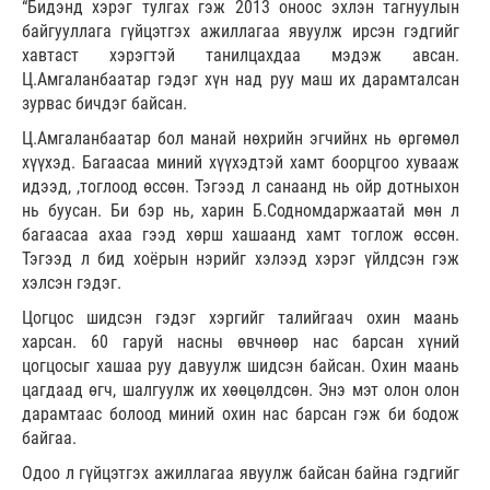
“Бидэнд хэрэг тулгах гэж 2013 оноос эхлэн тагнуулын
байгууллага гүйцэтгэх ажиллагаа явуулж ирсэн гэдгийг
хавтаст хэрэгтэй танилцахдаа мэдэж авсан.
Ц.Амгаланбаатар гэдэг хүн над руу маш их дарамталсан
зурвас бичдэг байсан.
Ц.Амгаланбаатар бол манай нөхрийн эгчийнх нь өргөмөл
хүүхэд. Багаасаа миний хүүхэдтэй хамт боорцгоо хувааж
идээд, ,тоглоод өссөн. Тэгээд л санаанд нь ойр дотныхон
нь буусан. Би бэр нь, харин Б.Содномдаржаатай мөн л
багаасаа ахаа гээд хөрш хашаанд хамт тоглож өссөн.
Тэгээд л бид хоёрын нэрийг хэлээд хэрэг үйлдсэн гэж
хэлсэн гэдэг.
Цогцос шидсэн гэдэг хэргийг талийгаач охин маань
харсан. 60 гаруй насны өвчнөөр нас барсан хүний
цогцосыг хашаа руу давуулж шидсэн байсан. Охин маань
цагдаад өгч, шалгуулж их хөөцөлдсөн. Энэ мэт олон олон
дарамтаас болоод миний охин нас барсан гэж би бодож
байгаа.
Одоо л гүйцэтгэх ажиллагаа явуулж байсан байна гэдгийг