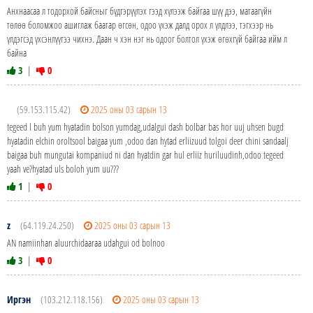
Анхнаасаа л тодорхой байсныг бүдгэрүүлэх гээд хүлээж байгаа шүү дээ, матаагүйн
төлөө боломжоо ашиглаж баатар өгсөн, одоо үхэж далд орох л үлдлээ, тэгхээр нь
үлдэгсэд үхсэнлүүгээ чихнэ. Даан ч хэн нэг нь одоог болтол үхэж өгөхгүй байгаа ийм л
байна
3
|
0
(59.153.115.42)
2025 оны 03 сарын 13
tegeed l buh yum hyatadin bolson yumdag,udalgui dash bolbar bas hor uuj uhsen bugd
hyatadin elchin oroltsool baigaa yum ,odoo dan hytad erliizuud tolgoi deer chini sandaalj
baigaa buh mungutai kompaniud ni dan hyatdin gar hul erliiz huriluudinh,odoo tegeed
yaah ve?hyatad uls boloh yum uu???
1
|
0
z
(64.119.24.250)
2025 оны 03 сарын 13
AN namiinhan aluurchidaaraa udahgui od bolnoo
3
|
0
Иргэн
(103.212.118.156)
2025 оны 03 сарын 13