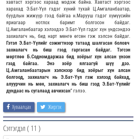
хавтаст хэргээс хараад мэдэж байна. Хавтаст хэргээс
харахад Э.Бат-Үүл гэдэг хүний тухай Ц.Амгаланбаатар,
буудлын жижүүр гээд байгаа н.Марууш гэдэг хүмүүсийн
яриагаар нотлох баримт болгосон байдаг.
Ц.Амгаланбаатар хэлэхдээ Э.Бат-Үүл гэдэг хүн үндсэндээ
захиалагч нь, бид нарт мөнгө өгсөн гэж хэлсэн байдаг.
Гэтэл Э.Бат-Үүлийг сэжигтнээр татаад шалгасан боловч
захиалагч нь биш гээд гаргасан байдаг. Тэгсэн
мөртлөө Б.Содномдаржаа бид хоёрыг хүн алсан үнээн
гээд байгаа. Энэ хоёр ялгаагүй шүү дээ.
Ц.Амгаланбаатарын хэлснээр бид хоёрыг хүн алсан
болгоод, захиалагч нь Э.Бат-Үүл гэж хэлээд байхад,
алуурчин нь мөн, захиалагч нь биш гээд Э.Бат-Үүлийг
дундаас нь сугалаад авчихсан
” гэлээ.
Хуваалцах
Жиргэх
Сэтгэгдэл (
11
)