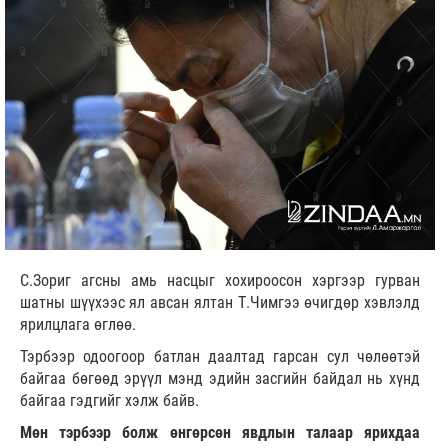
С.Зориг агсны амь насцыг хохироосон хэргээр гурван
шатны шүүхээс ял авсан ялтан Т.Чимгээ өчигдөр хэвлэлд
ярилцлага өглөө.
Тэрбээр одоогоор батлан даалтад гарсан сул чөлөөтэй
байгаа бөгөөд эрүүл мэнд эдийн засгийн байдал нь хүнд
байгаа гэдгийг хэлж байв.
Мөн тэрбээр болж өнгөрсөн явдлын талаар ярихдаа