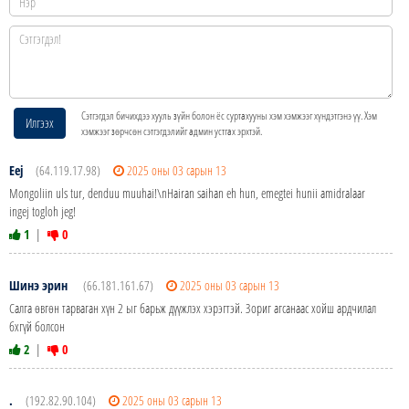
Сэтгэгдэл бичихдээ хууль зүйн болон ёс суртахууны хэм хэмжээг хүндэтгэнэ үү. Хэм
Илгээх
хэмжээг зөрчсөн сэтгэгдэлийг админ устгах эрхтэй.
Eej
(64.119.17.98)
2025 оны 03 сарын 13
Mongoliin uls tur, denduu muuhai!\nHairan saihan eh hun, emegtei hunii amidralaar
ingej togloh jeg!
1
|
0
Шинэ эрин
(66.181.161.67)
2025 оны 03 сарын 13
Салга өвгөн тарваган хүн 2 ыг барьж дүүжлэх хэрэгтэй. Зориг агсанаас хойш ардчилал
бхгүй болсон
2
|
0
.
(192.82.90.104)
2025 оны 03 сарын 13