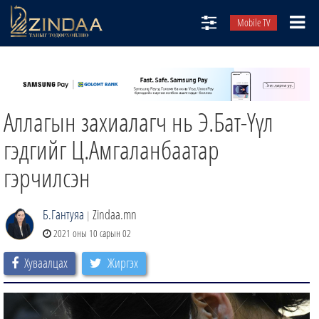
Mobile TV
НИЙТЛЭЛЧИД
ТВ8
Аллагын захиалагч нь Э.Бат-Үүл
ӨГЛӨӨНИЙ СОНИН
АУДИО ЗОХИОЛ
гэдгийг Ц.Амгаланбаатар
ЗИНДАА СЭТГҮҮЛ
гэрчилсэн
Б.Гантуяа
Zindaa.mn
|
2021 оны 10 сарын 02
Хуваалцах
Жиргэх