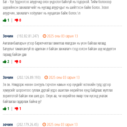
Бат - Үүл Эрдэнэтээс алуурчид олох үндэслэл байхгүй нь тодорхой. Тийм болохоор
шүүхийнхэн захиалагчийг нь нуугаад алуурчдыг нь шийтгэсэн байж болох. Эсвэл
алуурчин, захиалагч хоёууланг нь нууцалсан байж болох.\n
1
|
0
Зочин
(192.82.81.247)
2025 оны 03 сарын 13
Амгаланбаатарын үгээр барилчилгаа тамилгаа явагдсан нь үнэн байхаа яагаад
Батүүлыг тамалсангүй вэ адилхан л байсан захиалагч гээд хэлсэн байсан шүү мэдүүлгэн
гараад байсан даа
2
|
0
Зочин
(202.126.89.193)
2025 оны 03 сарын 13
Зө зө. Нямдорж нөхөн сонгууль тэрчлэн намын нэр хүндийг өсгөхийн тулд эдгээр
хүмүүсийг шоронгоос суллаж дуртай үедээ ашиглан өөрийгөө хүнд байдлаас мултлах
зорилготой байсан юм шив дээ. Оюук аа, чи өөрийгөө ямар том нүхэнд унагаж
байгаагаа гадарлаж байна уу?
1
|
1
зочин
(202.179.26.45)
2025 оны 03 сарын 13