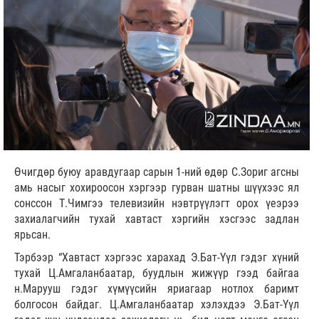
Өчигдөр буюу аравдугаар сарын 1-ний өдөр С.Зориг агсны
амь насыг хохироосон хэргээр гурван шатны шүүхээс ял
сонссон Т.Чимгээ телевизийн нэвтрүүлэгт орох үеэрээ
захиалагчийн тухай хавтаст хэргийн хэсгээс задлан
ярьсан.
Тэрбээр “Хавтаст хэргээс харахад Э.Бат-Үүл гэдэг хүний
тухай Ц.Амгаланбаатар, буудлын жижүүр гээд байгаа
н.Марууш гэдэг хүмүүсийн яриагаар нотлох баримт
болгосон байдаг. Ц.Амгаланбаатар хэлэхдээ Э.Бат-Үүл