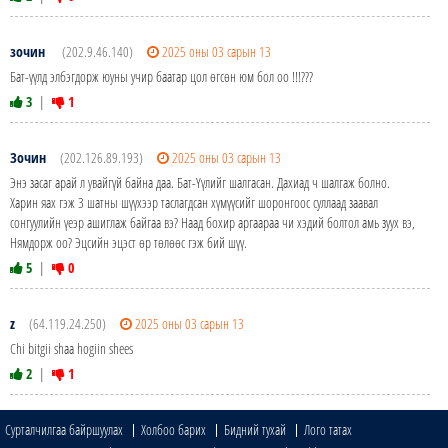
зочин
(202.9.46.140)
2025 оны 03 сарын 13
Бат-үүлд элбэгдорж юуны учир баатар цол өгсөн юм бол оо !!!???
3
|
1
Зочин
(202.126.89.193)
2025 оны 03 сарын 13
Энэ засаг арай л увайгүй байна даа. Бат-Үүлийг шалгасан. Дахиад ч шалгаж болно.
Харин яах гэж 3 шатны шүүхээр таслагдсан хүмүүсийг шоронгоос суллаад заавал
сонгуулийн үеэр ашиглаж байгаа вэ? Наад бохир аргаараа чи хэдий болтол амь зуух вэ,
Нямдорж оо? Эцсийн эцэст өр төлөөс гэж бий шүү.
5
|
0
z
(64.119.24.250)
2025 оны 03 сарын 13
Chi bitgii shaa hogiin shees
2
|
1
Сурталчилгаа байршуулах
Холбоо барих
Бидний тухай
Лого татах