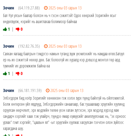
Зочин
(64.119.27.88)
2025 оны 03 сарын 13
Бат-Үүл улсын баатар болсон нь ч гэсэн сэжигтэй! Одоо хөөрхий Зоригийн ясыг
өндөлзүүлж, нэрийг нь ашиглахаа болимоор байнаа
1
|
0
Зочин
(192.82.76.35)
2025 оны 03 сарын 13
Саяхан яагаад баатрын тэмдэгээ намын туганд зүүж үнэмлэхийг нь намдаа өгөв.Батүүл
ер нь их сэжигтэй нөхөр дөө. Бас болоогүй их хуралд нэр дэвшээд монгол төр ард
түмнийг их доромжилж байна өа
1
|
0
Зочин
(66.181.191.59)
2025 оны 03 сарын 13
Элбэгдорж бид хоёр Зоригийг хөнөөсөн гэж хэлэх зүрх түүнд байхгүй нь ойлгомжтой.
Болж өнгөрсөн үйл явдлууд, Элбэгдоржийн санаагаар, бас тушаалаар эрүүгийн хуулинд
оруулсан өөрчлөлт, эрх мэдлийн төлөө үхэн хатан зүтгэсэн, эрх мэдэлд хүрээд яаж
сандарч хэргийг хаах гэж улайрч, түүндээ ямар хүмүүсийг ажиллуулснаас нь, ”эх орноос
урвах” гэмт хэргийг, ”цаазын ял” -ыг эрүүгийн хуулиас хасуулсан гэхчлэн олон зүйлээс
харагдана шүү.
2
|
1