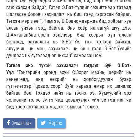
гэдэг хүн үндсэндээ захиалагч нь, бид нарт мөнгө өгсөн
гэж хэлсэн байдаг. Гэтэл Э.Бат-Үүлийг сэжигтнээр татаад
шалгасан боловч захиалагч нь биш гээд гаргасан байдаг.
Тэгсэн мөртлөө Т.Чимгээ, Б.Содномдаржаа бид хоёрыг хүн
алсан үнээн гээд байгаа. Энэ хоёр ялгаагүй шүү дээ.
Ц.Амгаланбаатарын хэлснээр бид хоёрыг хүн алсан
болгоод, захиалагч нь Э.Бат-Үүл гэж хэлээд байхад,
алуурчин нь мөн, захиалагч нь биш гээд Э.Бат-Үүлийг
дундаас нь сугалаад авчихсан” хэмээсэн юм.
Тэгвэл энэ тухай захиалагч гэгдэж буй Э.Бат-
Үүл
"Тэнгэрийн оронд ахуй С.Зориг маань, өөрийг нь
хөнөөгөөд, анд нөхрийг нь холбогдуулан бузар
гүтгэлэгээр "цовдолсоор" буйг хараад ямар их шаналж
байгаа бол. Гэхдээ найз нь тэснэ ээ, Хүмүүсийн эрх
чөлөөний төлөө зүтгэгчид цовдлуулах үйлтэй гэдгийг чи
бид хоёр анхнаасаа мэдэж тэмцсэн” гэжээ.
Хуваалцах
Жиргэх