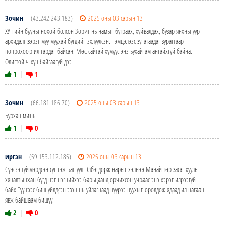
Зочин
(43.242.243.183)
2025 оны 03 сарын 13
ХУ-гийн бууны нохой болсон Зориг нь намыг бутраах, хуйвалдах, бузар янхны үүр
архидалт зэрэг муу муухай бүгдийг эхлүүлсэн. Тэмцэлээс зугатаадаг зурагтаар
попрохоор ил гардаг байсан. Мөс сайтай хүмүүс энэ ьухай ам ангайхгүй байна.
Олигтой ч хүн байгаагүй дээ
1
|
1
Зочин
(66.181.186.70)
2025 оны 03 сарын 13
Бурхан минь
1
|
0
иргэн
(59.153.112.185)
2025 оны 03 сарын 13
Сүнсээ түймэрдсэн сүг гэж Бат-үүл Элбэгдорж нарыг хэлнээ.Манай төр засаг хууль
хяналтынхан бүгд нэг нэгнийхээ барьцаанд орчихсон учраас энэ хэрэг илрээгүй
байх.Түүнээс биш үйлдсэн эзэн нь уйлагнаад нүүрээ нуухыг оролдож ядаад ил цагаан
явж байшаам бишүү.
2
|
0