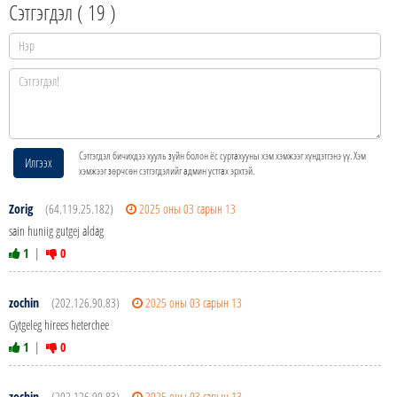
Сэтгэгдэл (
19
)
Сэтгэгдэл бичихдээ хууль зүйн болон ёс суртахууны хэм хэмжээг хүндэтгэнэ үү. Хэм
Илгээх
хэмжээг зөрчсөн сэтгэгдэлийг админ устгах эрхтэй.
Zorig
(64.119.25.182)
2025 оны 03 сарын 13
sain huniig gutgej aldag
1
|
0
zochin
(202.126.90.83)
2025 оны 03 сарын 13
Gytgeleg hirees heterchee
1
|
0
zochin
(202.126.90.83)
2025 оны 03 сарын 13