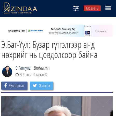
Mobile TV
НИЙТЛЭЛЧИД
ТВ8
Э.Бат-Үүл: Бузар гүтгэлгээр анд
ӨГЛӨӨНИЙ СОНИН
АУДИО ЗОХИОЛ
нөхрийг нь цовдолсоор байна
ЗИНДАА СЭТГҮҮЛ
Б.Гантуяа
Zindaa.mn
|
2021 оны 10 сарын 02
Хуваалцах
Жиргэх