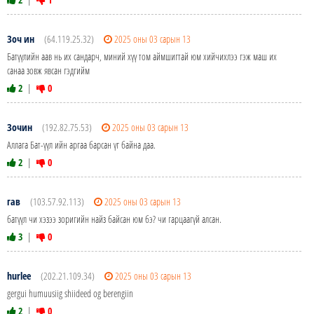
Зоч ин
(64.119.25.32)
2025 оны 03 сарын 13
Батүүлийн аав нь их сандарч, миний хүү том аймшигтай юм хийчихлээ гэж маш их
санаа зовж явсан гэдгийм
2
|
0
Зочин
(192.82.75.53)
2025 оны 03 сарын 13
Аллага Бат-үүл ийн аргаа барсан үг байна даа.
2
|
0
гав
(103.57.92.113)
2025 оны 03 сарын 13
батүүл чи хэзээ зоригийн найз байсан юм бэ? чи гарцаагүй алсан.
3
|
0
hurlee
(202.21.109.34)
2025 оны 03 сарын 13
gergui humuusiig shiideed og berengiin
2
|
0