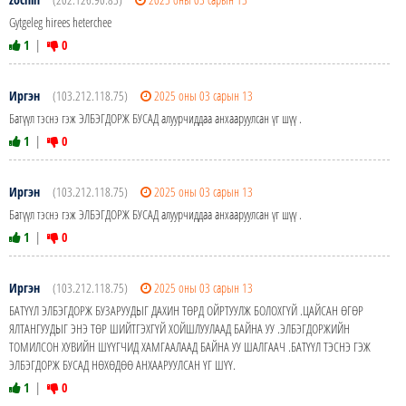
Gytgeleg hirees heterchee
1
|
0
Иргэн
(103.212.118.75)
2025 оны 03 сарын 13
Батүүл тэснэ гэж ЭЛБЭГДОРЖ БУСАД алуурчиддаа анхааруулсан үг шүү .
1
|
0
Иргэн
(103.212.118.75)
2025 оны 03 сарын 13
Батүүл тэснэ гэж ЭЛБЭГДОРЖ БУСАД алуурчиддаа анхааруулсан үг шүү .
1
|
0
Иргэн
(103.212.118.75)
2025 оны 03 сарын 13
БАТҮҮЛ ЭЛБЭГДОРЖ БУЗАРУУДЫГ ДАХИН ТӨРД ОЙРТУУЛЖ БОЛОХГҮЙ .ЦАЙСАН ӨГӨР
ЯЛТАНГУУДЫГ ЭНЭ ТӨР ШИЙТГЭХГҮЙ ХОЙШЛУУЛААД БАЙНА УУ .ЭЛБЭГДОРЖИЙН
ТОМИЛСОН ХУВИЙН ШҮҮГЧИД ХАМГААЛААД БАЙНА УУ ШАЛГААЧ .БАТҮҮЛ ТЭСНЭ ГЭЖ
ЭЛБЭГДОРЖ БУСАД НӨХӨДӨӨ АНХААРУУЛСАН ҮГ ШҮҮ.
1
|
0