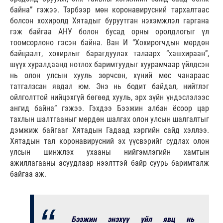
байна” гэжээ. Тэрбээр мөн коронавирусний тархалтаас
болсон хохиролд Хятадыг буруутган нэхэмжлэл гаргана
гэж байгаа АНУ болон бусад орны оролдлогыг үл
тоомсорлоно гэсэн байна. Ван И “Хохирогчдын мөрдөн
байцаалт, хохирлыг барагдуулах талаарх “хашхираан”,
шүүх хуралдаанд нотлох баримтуудыг хуурамчаар үйлдсэн
нь олон улсын хууль зөрчсөн, хүний мөс чанараас
татгалзсан явдал юм. Энэ нь бодит байдал, нийтлэг
ойлголттой нийцэхгүй бөгөөд хууль, эрх зүйн үндэслэлээс
ангид байна” гэжээ. Гэхдээ Бээжин албан ёсоор цар
тахлын шалтгааныг мөрдөн шалгах олон улсын шалгалтыг
дэмжиж байгааг Хятадын Гадаад хэргийн сайд хэллээ.
Хятадын тал коронавирусний эх үүсвэрийг судлах олон
улсын шинжлэх ухааны нийгэмлэгийн хамтын
ажиллагааны асуудлаар нээлттэй байр суурь баримталж
байгаа аж.
Бээжин энэхүү үйл явц нь