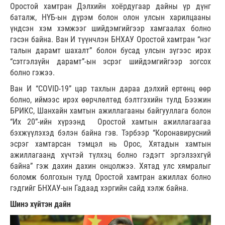
Оростой хамтран Дэлхийн хоёрдугаар дайны үр дүнг
баталж, НҮБ-ын дүрэм болон олон улсын харилцааны
үндсэн хэм хэмжээг шийдэмгийгээр хамгаалах болно
гэсэн байна. Ван И түүнчлэн БНХАУ Оростой хамтран “нэг
талын дарамт шахалт” болон бусад улсын зүгээс ирэх
“сэтгэлзүйн дарамт”-ын эсрэг шийдэмгийгээр зогсох
болно гэжээ.
Ван И “COVID-19” цар тахлын дараа дэлхий ертөнц өөр
болно, иймээс ирэх өөрчлөлтөд бэлтгэхийн тулд Бээжин
БРИКС, Шанхайн хамтын ажиллагааны байгууллага болон
“Их 20”-ийн хүрээнд Оростой хамтын ажиллагаагаа
бэхжүүлэхэд бэлэн байна гэв. Тэрбээр “Коронавирусний
эсрэг хамтарсан тэмцэл нь Орос, Хятадын хамтын
ажиллагаанд хүчтэй түлхэц болно гэдэгт эргэлзэхгүй
байна” гэж дахин дахин онцолжээ. Хятад улс хямралыг
боломж болгохын тулд Оростой хамтран ажиллах болно
гэдгийг БНХАУ-ын Гадаад хэргийн сайд хэлж байна.
Шинэ хүйтэн дайн