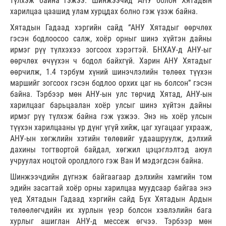
түлхэж байна гэжээ. Шинжээчид АНУ болон Хятадын
харилцаа цаашид улам хурцдах болно гэж үзэж байна.
Хятадын Гадаад хэргийн сайд “АНУ Хятадыг өөрчлөх
гэсэн бодлоосоо салж, хоёр орныг шинэ хүйтэн дайны
ирмэг рүү түлхэхээ зогсоох хэрэгтэй. БНХАУ-д АНУ-ыг
өөрчлөх өчүүхэн ч бодол байхгүй. Харин АНУ Хятадыг
өөрчилж, 1.4 тэрбум хүний шинэчлэлийн төлөөх түүхэн
маршийг зогсоох гэсэн бодлоо орхих цаг нь болсон” гэсэн
байна. Тэрбээр мөн АНУ-ын улс төрчид Хятад, АНУ-ын
харилцааг барьцаалан хоёр улсыг шинэ хүйтэн дайны
ирмэг рүү түлхэж байна гэж үзжээ. Энэ нь хоёр улсын
түүхэн харилцааны үр дүнг үгүй хийж, цаг хугацааг ухрааж,
АНУ-ын хөгжлийн хэтийн төлөвийг удаашруулж, дэлхий
дахины тогтвортой байдал, хөгжил цэцэглэлтэд аюул
учруулах ноцтой оролдлого гэж Ван И мэдэгдсэн байна.
Шинжээчдийн дүгнэж байгаагаар дэлхийн хамгийн том
эдийн засагтай хоёр орны харилцаа муудсаар байгаа энэ
үед Хятадын Гадаад хэргийн сайд Бүх Хятадын Ардын
төлөөлөгчдийн их хурлын үеэр болсон хэвлэлийн бага
хурлыг ашиглан АНУ-д мессеж өгчээ. Тэрбээр мөн