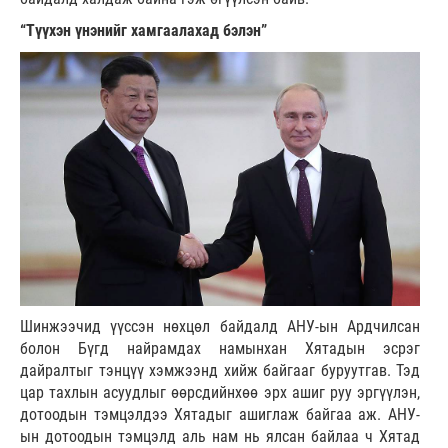
“Түүхэн үнэнийг хамгаалахад бэлэн”
Шинжээчид үүссэн нөхцөл байдалд АНУ-ын Ардчилсан
болон Бүгд найрамдах намынхан Хятадын эсрэг
дайралтыг тэнцүү хэмжээнд хийж байгааг буруутгав. Тэд
цар тахлын асуудлыг өөрсдийнхөө эрх ашиг руу эргүүлэн,
дотоодын тэмцэлдээ Хятадыг ашиглаж байгаа аж. АНУ-
ын дотоодын тэмцэлд аль нам нь ялсан байлаа ч Хятад