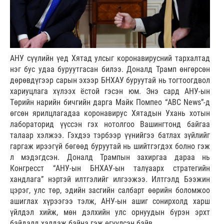
АНУ сүүлийн үед Хятад улсыг коронавирусний тархалтад
нэг бус удаа буруутгасан билээ. Доналд Трамп өнгөрсөн
дөрөвдүгээр сарын эхээр БНХАУ буруутай нь тогтоогдвол
хариуцлага хүлээх ёстой гэсэн юм. Энэ сард АНУ-ын
Төрийн нарийн бичгийн дарга Майк Помпео “ABC News”-д
өгсөн ярилцлагадаа коронавирус Хятадын Ухань хотын
лабораторид үүссэн гэх нотолгоо Вашингтонд байгаа
талаар хэлжээ. Гэхдээ тэрбээр үүнийгээ батлах зүйлийг
гаргаж ирээгүй бөгөөд буруутай нь шийтгэгдэх болно гэж
л мэдэгдсэн. Доналд Трампын захиргаа дараа нь
Конгресст “АНУ-ын БНХАУ-ын талүаарх стратегийн
хандлага” нэртэй илтгэлийг илгээжээ. Илтгэлд Бээжин
цэрэг, улс төр, эдийн засгийн салбарт өөрийн боломжоо
ашиглах хүрээгээ тэлж, АНУ-ын ашиг сонирхолд харш
үйлдэл хийж, мөн дэлхийн улс орнуудын бүрэн эрхт
байдалд халдаж байна гэж өгүүлсэн байв.