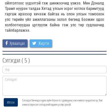
ойлголтоос үүдэлтэй гэж шинжээчид үзжээ. Мөн Доналд
Трамп нүүрэн талдаа Хятад улсын эсрэг нотлох баримтууд
гаргаж ирэхээр хичээж байгаа нь олон улсын томоохон
улс төрийн үйл ажиллагааны эхлэл бөгөөд Бээжин одоо
холбоотнуудаа цуглуулж байна гэж улс төр судлаачид
тайлбарлажээ.
Хуваалцах
Жиргэх
Сэтгэгдэл (
5
)
Сэтгэгдэл бичихдээ хууль зүйн болон ёс суртахууны хэм хэмжээг хүндэтгэнэ үү. Хэм
Илгээх
хэмжээг зөрчсөн сэтгэгдэлийг админ устгах эрхтэй.