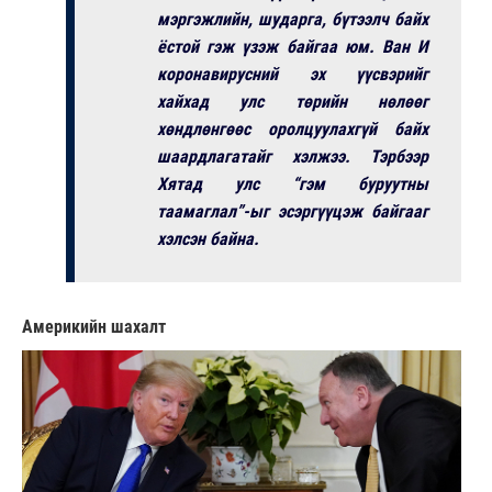
мэргэжлийн, шударга, бүтээлч байх
ёстой гэж үзэж байгаа юм. Ван И
коронавирусний эх үүсвэрийг
хайхад улс төрийн нөлөөг
хөндлөнгөөс оролцуулахгүй байх
шаардлагатайг хэлжээ. Тэрбээр
Хятад улс “гэм буруутны
таамаглал”-ыг эсэргүүцэж байгааг
хэлсэн байна.
Америкийн шахалт