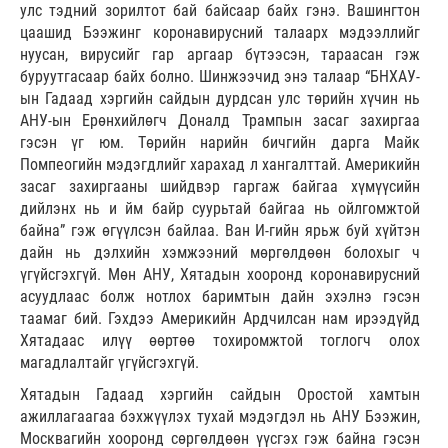
улс тэдний зорилтот бай байсаар байх гэнэ. Вашингтон
цаашид Бээжинг коронавирусний талаарх мэдээллийг
нуусан, вирусийг гар аргаар бүтээсэн, тараасан гэж
буруутгасаар байх болно. Шинжээчид энэ талаар “БНХАУ-
ын Гадаад хэргийн сайдын дурдсан улс төрийн хүчин нь
АНУ-ын Ерөнхийлөгч Доналд Трампын засаг захиргаа
гэсэн үг юм. Төрийн нарийн бичгийн дарга Майк
Помпеогийн мэдэгдлийг харахад л хангалттай. Америкийн
засаг захиргааны шийдвэр гаргаж байгаа хүмүүсийн
дийлэнх нь и йм байр суурьтай байгаа нь ойлгомжтой
байна” гэж өгүүлсэн байлаа. Ван И-гийн ярьж буй хүйтэн
дайн нь дэлхийн хэмжээний мөргөлдөөн болохыг ч
үгүйсгэхгүй. Мөн АНУ, Хятадын хооронд коронавирусний
асуудлаас болж нотлох баримтын дайн эхэлнэ гэсэн
таамаг бий. Гэхдээ Америкийн Ардчилсан нам ирээдүйд
Хятадаас илүү өөртөө тохиромжтой тоглогч олох
магадлалтайг үгүйсгэхгүй.
Хятадын Гадаад хэргийн сайдын Оростой хамтын
ажиллагаагаа бэхжүүлэх тухай мэдэгдэл нь АНУ Бээжин,
Москвагийн хооронд сөргөлдөөн үүсгэх гэж байна гэсэн