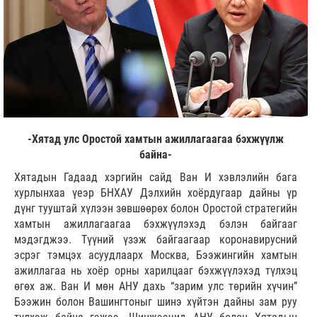
-Хятад улс Оростой хамтын ажиллагаагаа бэхжүүлж
байна-
Хятадын Гадаад хэргийн сайд Ван И хэвлэлийн бага
хурлынхаа үеэр БНХАУ Дэлхийн хоёрдугаар дайны үр
дүнг тууштай хүлээн зөвшөөрөх болон Оростой стратегийн
хамтын ажиллагаагаа бэхжүүлэхэд бэлэн байгааг
мэдэгджээ. Түүний үзэж байгаагаар коронавирусний
эсрэг тэмцэх асуудлаарх Москва, Бээжингийн хамтын
ажиллагаа нь хоёр орны харилцааг бэхжүүлэхэд түлхэц
өгөх аж. Ван И мөн АНУ дахь “зарим улс төрийн хүчин”
Бээжин болон Вашингтоныг шинэ хүйтэн дайны зам руу