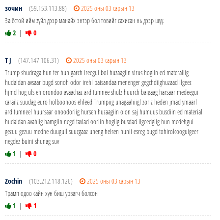
зочин
(59.153.113.88)
2025 оны 03 сарын 13
За ёстой ийм зүйл дээр манайх энтэр бол төвийг сахисан нь дээр шүү.
2
|
0
T J
(147.147.106.31)
2025 оны 03 сарын 13
Trump shudraga hun ter hun garch ireegui bol huzaagiin virus hogiin ed materaliig
hudaldan avsaar bugd sonoh odor irehl baisandaa menenger gegchdiighuzaad ilgeez
hjmd hog uls eh orondoo avaachaz ard tumnee shulz huurch baigaag harsaar medeegui
carailz suudag euro holboonoos ehleed Trumpiig unagaahiigl zoriz heden jmad ymaarl
ard tumneel huursaar onoodoriig hursen huzaagiin olon saj humuus busdiin ed material
hudaldan avahiig hamgiin negd taviad ooriin hogiig busdad ilgeedgiig hun medehgui
gezuu gezuu medne duuguil suucgaaz uneng helsen hunii esreg bugd tohirolcooguigeer
negdez buini shunag suv
1
|
0
Zochin
(103.212.118.126)
2025 оны 03 сарын 13
Трамп одоо сайн хүн биш урвагч болсон
1
|
1