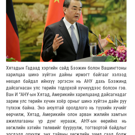
Хятадын Гадаад хэргийн сайд Бээжин болон Вашингтоны
харилцаа шинэ хүйтэн дайны ирмэгт байгааг хэлээд
нөхцөл байдал ийнхүү эргэсэн нь АНУ дахь Бээжинд
дайсагнасан улс төрийн тодорхой хүчнүүдээс болсон гэв.
Ван И “АНУ-ын Хятад, Америкийн харилцаанд дайсагнадаг
зарим улс төрийн хүчин хоёр орныг шинэ хүйтэн дайн руу
түлхэж байна. Энэ аюултай оролдлого нь түүхийн хүчийг
өөрчилж, Хятад, Америкийн олон арван жилийн хамтын
ажиллагааны үр дүнг нурааж, АНУ-ын өөрийнх нь
хөгжлийн хэтийн төлөвийг бууруулж, тогтвортой байдлыг
эрсдэлд оруулж, энх тайвны хөгжлийн замд саад болж