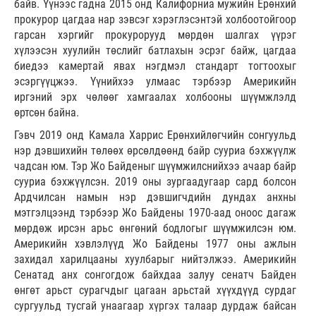
байв. Үүнээс гадна 2015 онд Калифорниа мужийн Ерөнхий
прокурор цагдаа нар зэвсэг хэрэглэсэнтэй холбоотойгоор
гарсан хэргийг прокурорууд мөрдөн шалгах үүрэг
хүлээсэн хуулийн төслийг батлахын эсрэг байж, цагдаа
биедээ камертай явах нэгдмэл стандарт тогтоохыг
эсэргүүцжээ. Үүнийхээ улмаас тэрбээр Америкийн
иргэний эрх чөлөөг хамгаалах холбооны шүүмжлэлд
өртсөн байна.
Гэвч 2019 онд Камала Харрис Ерөнхийлөгчийн сонгуульд
нэр дэвшихийн төлөөх өрсөлдөөнд байр сууриа бэхжүүлж
чадсан юм. Тэр Жо Байденыг шүүмжилснийхээ ачаар байр
сууриа бэхжүүлсэн. 2019 оны зургаадугаар сард болсон
Ардчилсан намын нэр дэвшигчдийн дундах анхны
мэтгэлцээнд тэрбээр Жо Байдены 1970-аад оноос дагаж
мөрдөж ирсэн арьс өнгөний бодлогыг шүүмжилсэн юм.
Америкийн хэвлэлүүд Жо Байдены 1977 оны ажлын
захидал харилцааны хуулбарыг нийтэлжээ. Америкийн
Сенатад анх сонгогдож байхдаа залуу сенатч Байден
өнгөт арьст сурагчдыг цагаан арьстай хүүхдүүд сурдаг
сургуульд тусгай унаагаар хүргэх талаар дурдаж байсан