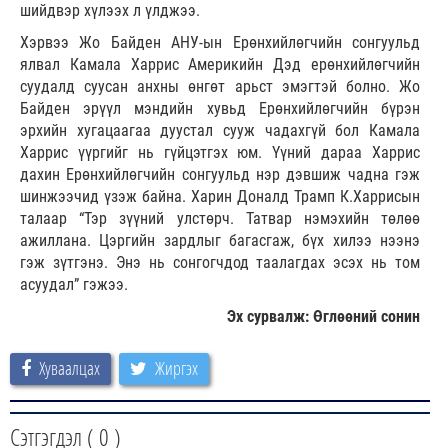
шийдвэр хүлээх л үлджээ.
Хэрвээ Жо Байден АНУ-ын Ерөнхийлөгчийн сонгуульд
ялвал Камала Харрис Америкийн Дэд ерөнхийлөгчийн
суудалд суусан анхны өнгөт арьст эмэгтэй болно. Жо
Байден эрүүл мэндийн хувьд Ерөнхийлөгчийн бүрэн
эрхийн хугацаагаа дуустал сууж чадахгүй бол Камала
Харрис үүргийг нь гүйцэтгэх юм. Үүний дараа Харрис
дахин Ерөнхийлөгчийн сонгуульд нэр дэвшиж чадна гэж
шинжээчид үзэж байна. Харин Доналд Трамп К.Харрисын
талаар “Тэр зүүний улстөрч. Татвар нэмэхийн төлөө
ажиллана. Цэргийн зардлыг багасгаж, бүх хилээ нээнэ
гэж зүтгэнэ. Энэ нь сонгогчдод таалагдах эсэх нь том
асуудал” гэжээ.
Эх сурвалж: Өглөөний сонин
Хуваалцах
Жиргэх
Сэтгэгдэл (
0
)