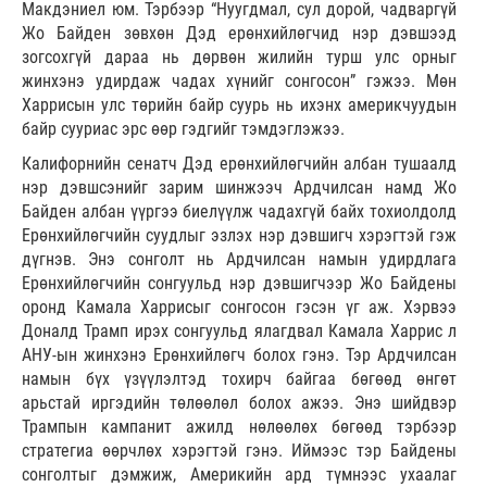
Макдэниел юм. Тэрбээр “Нуугдмал, сул дорой, чадваргүй
Жо Байден зөвхөн Дэд ерөнхийлөгчид нэр дэвшээд
зогсохгүй дараа нь дөрвөн жилийн турш улс орныг
жинхэнэ удирдаж чадах хүнийг сонгосон” гэжээ. Мөн
Харрисын улс төрийн байр суурь нь ихэнх америкчуудын
байр сууриас эрс өөр гэдгийг тэмдэглэжээ.
Калифорнийн сенатч Дэд ерөнхийлөгчийн албан тушаалд
нэр дэвшсэнийг зарим шинжээч Ардчилсан намд Жо
Байден албан үүргээ биелүүлж чадахгүй байх тохиолдолд
Ерөнхийлөгчийн суудлыг эзлэх нэр дэвшигч хэрэгтэй гэж
дүгнэв. Энэ сонголт нь Ардчилсан намын удирдлага
Ерөнхийлөгчийн сонгуульд нэр дэвшигчээр Жо Байдены
оронд Камала Харрисыг сонгосон гэсэн үг аж. Хэрвээ
Доналд Трамп ирэх сонгуульд ялагдвал Камала Харрис л
АНУ-ын жинхэнэ Ерөнхийлөгч болох гэнэ. Тэр Ардчилсан
намын бүх үзүүлэлтэд тохирч байгаа бөгөөд өнгөт
арьстай иргэдийн төлөөлөл болох ажээ. Энэ шийдвэр
Трампын кампанит ажилд нөлөөлөх бөгөөд тэрбээр
стратегиа өөрчлөх хэрэгтэй гэнэ. Иймээс тэр Байдены
сонголтыг дэмжиж, Америкийн ард түмнээс ухаалаг