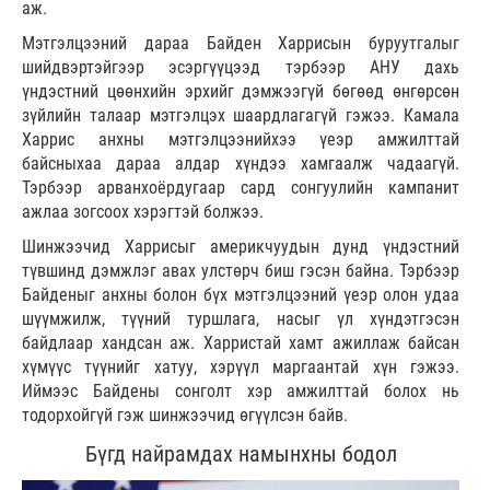
аж.
Мэтгэлцээний дараа Байден Харрисын буруутгалыг
шийдвэртэйгээр эсэргүүцээд тэрбээр АНУ дахь
үндэстний цөөнхийн эрхийг дэмжээгүй бөгөөд өнгөрсөн
зүйлийн талаар мэтгэлцэх шаардлагагүй гэжээ. Камала
Харрис анхны мэтгэлцээнийхээ үеэр амжилттай
байсныхаа дараа алдар хүндээ хамгаалж чадаагүй.
Тэрбээр арванхоёрдугаар сард сонгуулийн кампанит
ажлаа зогсоох хэрэгтэй болжээ.
Шинжээчид Харрисыг америкчуудын дунд үндэстний
түвшинд дэмжлэг авах улстөрч биш гэсэн байна. Тэрбээр
Байденыг анхны болон бүх мэтгэлцээний үеэр олон удаа
шүүмжилж, түүний туршлага, насыг үл хүндэтгэсэн
байдлаар хандсан аж. Харристай хамт ажиллаж байсан
хүмүүс түүнийг хатуу, хэрүүл маргаантай хүн гэжээ.
Иймээс Байдены сонголт хэр амжилттай болох нь
тодорхойгүй гэж шинжээчид өгүүлсэн байв.
Бүгд найрамдах намынхны бодол