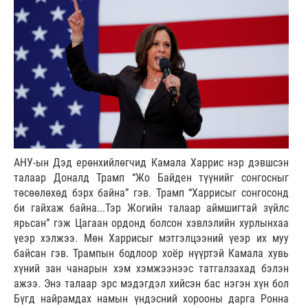
АНУ-ын Дэд ерөнхийлөгчид Камала Харрис нэр дэвшсэн
талаар Доналд Трамп “Жо Байден түүнийг сонгосныг
төсөөлөхөд бэрх байна” гэв. Трамп “Харрисыг сонгосонд
би гайхаж байна...Тэр Жогийн талаар аймшигтай зүйлс
ярьсан” гэж Цагаан ордонд болсон хэвлэлийн хурлынхаа
үеэр хэлжээ. Мөн Харрисыг мэтгэлцээний үеэр их муу
байсан гэв. Трампын бодлоор хоёр нүүртэй Камала хувь
хүний зан чанарын хэм хэмжээнээс татгалзахад бэлэн
ажээ. Энэ талаар эрс мэдэгдэл хийсэн бас нэгэн хүн бол
Бүгд найрамдах намын үндэсний хорооны дарга Ронна