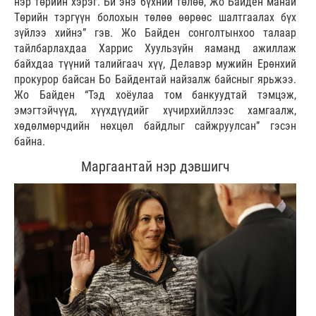
нэр төрийн хэрэг. Би энэ бүхний төлөө, Жо Байден манай
Төрийн тэргүүн болохын төлөө өөрөөс шалтгаалах бүх
зүйлээ хийнэ” гэв. Жо Байден сонголтынхоо талаар
тайлбарлахдаа Харрис Хуульзүйн яаманд ажиллаж
байхдаа түүний талийгаач хүү, Делавэр мужийн Ерөнхий
прокурор байсан Бо Байдентай найзалж байсныг ярьжээ.
Жо Байден “Тэд хоёулаа том банкуудтай тэмцэж,
эмэгтэйчүүд, хүүхдүүдийг хүчирхийллээс хамгаалж,
хөдөлмөрчдийн нөхцөл байдлыг сайжруулсан” гэсэн
байна.
Маргаантай нэр дэвшигч