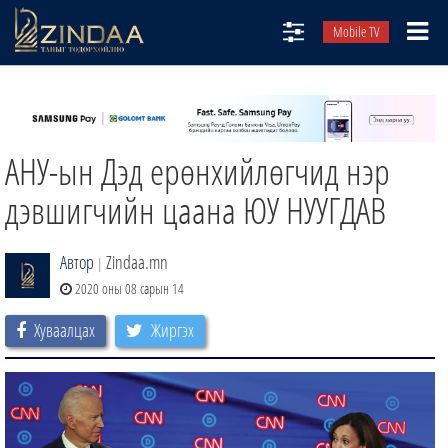
Mobile TV
НИЙТЛЭЛЧИД
ТВ8
АНУ-ын Дэд ерөнхийлөгчид нэр
ӨГЛӨӨНИЙ СОНИН
АУДИО ЗОХИОЛ
дэвшигчийн цаана ЮУ НУУГДАВ
ЗИНДАА СЭТГҮҮЛ
Автор
Zindaa.mn
|
2020 оны 08 сарын 14
Хуваалцах
Жиргэх