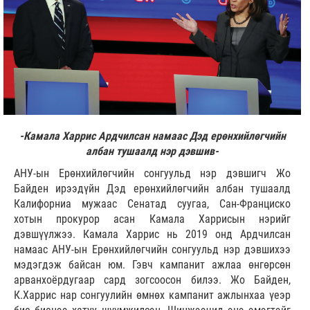
-Камала Харрис Ардчилсан намаас Дэд ерөнхийлөгчийн
албан тушаалд нэр дэвшив-
АНУ-ын Ерөнхийлөгчийн сонгуульд нэр дэвшигч Жо
Байден ирээдүйн Дэд ерөнхийлөгчийн албан тушаалд
Калифорниа мужаас Сенатад суугаа, Сан-Франциско
хотын прокурор асан Камала Харрисын нэрийг
дэвшүүлжээ. Камала Харрис нь 2019 онд Ардчилсан
намаас АНУ-ын Ерөнхийлөгчийн сонгуульд нэр дэвшихээ
мэдэгдэж байсан юм. Гэвч кампанит ажлаа өнгөрсөн
арванхоёрдугаар сард зогсоосон билээ. Жо Байден,
К.Харрис нар сонгуулийн өмнөх кампанит ажлынхаа үеэр