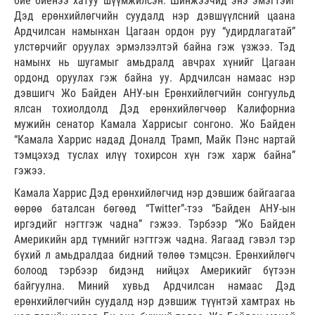
бие биенээ хатуу шүүмжилсэн. Шинжээчид энэ эмэгтэйг
Дэд ерөнхийлөгчийн суудалд нэр дэвшүүлсний цаана
Ардчилсан намынхан Цагаан ордон руу “удирдлагатай”
улстөрчийг оруулах эрмэлзэлтэй байна гэж үзжээ. Тэд
намынх нь шугамыг амьдралд авчрах хүнийг Цагаан
ордонд оруулах гэж байна уу. Ардчилсан намаас нэр
дэвшигч Жо Байден АНУ-ын Ерөнхийлөгчийн сонгуульд
ялсан тохиолдолд Дэд ерөнхийлөгчөөр Калифорниа
мужийн сенатор Камала Харрисыг сонгоно. Жо Байден
“Камала Харрис надад Доналд Трамп, Майк Пэнс нартай
тэмцэхэд туслах илүү тохирсон хүн гэж харж байна”
гэжээ.
Камала Харрис Дэд ерөнхийлөгчид нэр дэвшиж байгаагаа
өөрөө баталсан бөгөөд “Twitter”-тээ “Байден АНУ-ын
иргэдийг нэгтгэж чадна” гэжээ. Тэрбээр “Жо Байден
Америкийн ард түмнийг нэгтгэж чадна. Яагаад гэвэл тэр
бүхий л амьдралдаа бидний төлөө тэмцсэн. Ерөнхийлөгч
болоод тэрбээр бидэнд нийцэх Америкийг бүтээн
байгуулна. Миний хувьд Ардчилсан намаас Дэд
ерөнхийлөгчийн суудалд нэр дэвшиж түүнтэй хамтрах нь