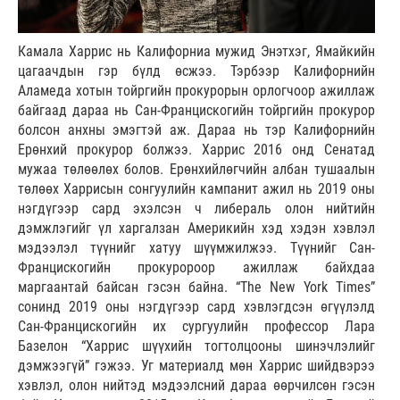
Камала Харрис нь Калифорниа мужид Энэтхэг, Ямайкийн
цагаачдын гэр бүлд өсжээ. Тэрбээр Калифорнийн
Аламеда хотын тойргийн прокурорын орлогчоор ажиллаж
байгаад дараа нь Сан-Францискогийн тойргийн прокурор
болсон анхны эмэгтэй аж. Дараа нь тэр Калифорнийн
Ерөнхий прокурор болжээ. Харрис 2016 онд Сенатад
мужаа төлөөлөх болов. Ерөнхийлөгчийн албан тушаалын
төлөөх Харрисын сонгуулийн кампанит ажил нь 2019 оны
нэгдүгээр сард эхэлсэн ч либераль олон нийтийн
дэмжлэгийг үл харгалзан Америкийн хэд хэдэн хэвлэл
мэдээлэл түүнийг хатуу шүүмжилжээ. Түүнийг Сан-
Францискогийн прокуророор ажиллаж байхдаа
маргаантай байсан гэсэн байна. “The New York Times”
сонинд 2019 оны нэгдүгээр сард хэвлэгдсэн өгүүлэлд
Сан-Францискогийн их сургуулийн профессор Лара
Базелон “Харрис шүүхийн тогтолцооны шинэчлэлийг
дэмжээгүй” гэжээ. Уг материалд мөн Харрис шийдвэрээ
хэвлэл, олон нийтэд мэдээлсний дараа өөрчилсөн гэсэн