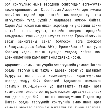
бол сонгуулиас өмнө өөрсдийн сонгогчдыг өргөжүүлэх
гэсэн оролдлого аж. Одоо Трамп Америкийн ард түмэнд
өөрийгөө тэдний эрх ашгийг хамгаалдаг хүн гэж
итгүүлэхийн тулд бүхий л чадлаараа хичээж байгаа.
Харин Ардчилсан намынхан эсрэгээр нь үндэсний эдийн
засгийг тогтворжуулах, жирийн америк иргэдийн
амьдралын түвшинг дээшлүүлэх талаар Ерөнхийлөгчийн
засаг захиргааны санал болгосон арга хэмжээг
хойшлуулж, дарж байна. АНУ-д Ерөнхийлөгчийн сонгууль
болоход хэдэн сарын хугацаа үлдээд байгаа юм.
Ерөнхийлөгчийн кампанит ажил хаяанд ирсэн.
Ардчилсан намын гишүүдийн эсэргүүцлийн улмаас Цагаан
ордны тэргүүн цар тахлын дараах сөрөг үр дагаврыг
бууруулах шинэ арга хэмжээнүүдээ хэрэгжүүлэхэд
нэлээд хэцүү байх бололтой. Ардчилсан намынхан
Трампын КОВИД-19-ийн үр дагавартай тэмцэх арга
хэмжээний төлөвлөгөөг шүүхэд гомдол гаргах ч тэд алдах
магадлал өндөр байна гэж шинжээчид үзжээ. Гэхдээ тэд
Цагаан ордны тэргүүнийг сонгуулийн өмнө шинэ арга
хэмжээ авахаас сэргийлж магадгүй аж. Үүний зэрэгцээ,