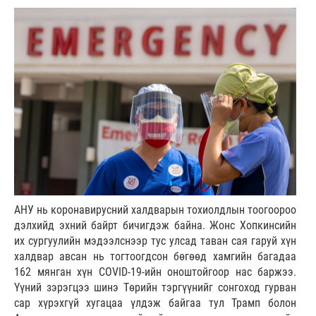
АНУ нь коронавирусний халдварын тохиолдлын тоогоороо
дэлхийд эхний байрт бичигдэж байна. Жонс Хопкинсийн
их сургуулийн мэдээлснээр тус улсад таван сая гаруй хүн
халдвар авсан нь тогтоогдсон бөгөөд хамгийн багадаа
162 мянган хүн COVID-19-ийн оноштойгоор нас баржээ.
Үүний зэрэгцээ шинэ Төрийн тэргүүнийг сонгоход гурван
сар хүрэхгүй хугацаа үлдэж байгаа тул Трамп болон