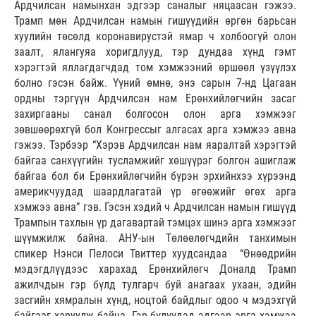
Ардчилсан намынхан эдгээр саналыг няцаасан гэжээ.
Трамп мөн Ардчилсан намын гишүүдийн өргөн барьсан
хуулийн төсөлд коронавирустэй ямар ч холбоогүй олон
заалт, ялангуяа хоригдлууд, тэр дундаа хүнд гэмт
хэрэгтэй яллагдагчдад том хэмжээний өршөөл үзүүлэх
болно гэсэн байж. Үүний өмнө, энэ сарын 7-нд Цагаан
ордны тэргүүн Ардчилсан нам Ерөнхийлөгчийн засаг
захиргааны санал болгосон олон арга хэмжээг
зөвшөөрөхгүй бол Конгрессыг алгасах арга хэмжээ авна
гэжээ. Тэрбээр “Хэрэв Ардчилсан нам яаралтай хэрэгтэй
байгаа санхүүгийн тусламжийг хөшүүрэг болгон ашиглаж
байгаа бол би Ерөнхийлөгчийн бүрэн эрхийнхээ хүрээнд
америкчуудад шаардлагатай үр өгөөжийг өгөх арга
хэмжээ авна” гэв. Гэсэн хэдий ч Ардчилсан намын гишүүд
Трампын тахлын үр дагавартай тэмцэх шинэ арга хэмжээг
шүүмжилж байна. АНУ-ын Төлөөлөгчдийн танхимын
спикер Нэнси Пелоси Твиттер хуудсандаа “Өнөөдрийн
мэдэгдлүүдээс харахад Ерөнхийлөгч Доналд Трамп
ажилчдын гэр бүлд тулгарч буй анагаах ухаан, эдийн
засгийн хямралын хүнд, ноцтой байдлыг одоо ч мэдэхгүй
байгааг харуулж байна. Гэр бүлүүдэд эдгээр арга хэмжээ