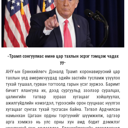
-Трамп сонгуулиас өмнө цар тахлын эсрэг тэмцэж чадах
уу-
АНУ-ын Ерөнхийлөгч Доналд Трамп коронавирусний цар
тахлын үед америкчуудад эдийн засгийн тусламж үзүүлэх
тухай тушаал, гурван тогтоолд гарын үсэг зуржээ. Баримт
бичигт ялангуяа их, дээд сургуульд зээлээр суралцах,
цалингийн татвар хураах хугацааг хойшлуулах,
ажилгүйдлийн нэмэгдэл, түрээсийн орон сууцнаас нүүлгэх
хугацааг сунгах тухай тусгасан байна. Тэгвэл Ардчилсан
намынхан Цагаан ордны тэргүүнийг шүүмжилж, эдгээр
арга хэмжээ нь улс орны хүн амд бодит дэмжлэг