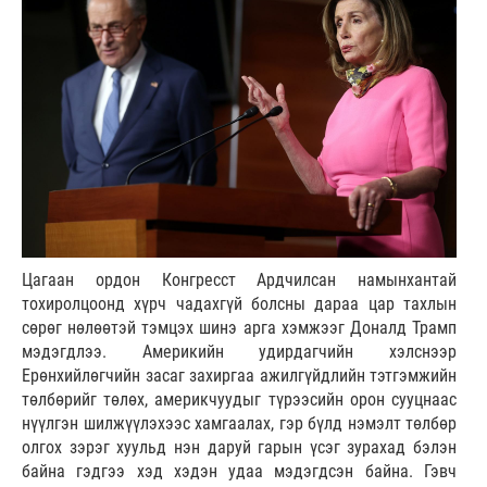
Цагаан ордон Конгресст Ардчилсан намынхантай
тохиролцоонд хүрч чадахгүй болсны дараа цар тахлын
сөрөг нөлөөтэй тэмцэх шинэ арга хэмжээг Доналд Трамп
мэдэгдлээ. Америкийн удирдагчийн хэлснээр
Ерөнхийлөгчийн засаг захиргаа ажилгүйдлийн тэтгэмжийн
төлбөрийг төлөх, америкчуудыг түрээсийн орон сууцнаас
нүүлгэн шилжүүлэхээс хамгаалах, гэр бүлд нэмэлт төлбөр
олгох зэрэг хуульд нэн даруй гарын үсэг зурахад бэлэн
байна гэдгээ хэд хэдэн удаа мэдэгдсэн байна. Гэвч