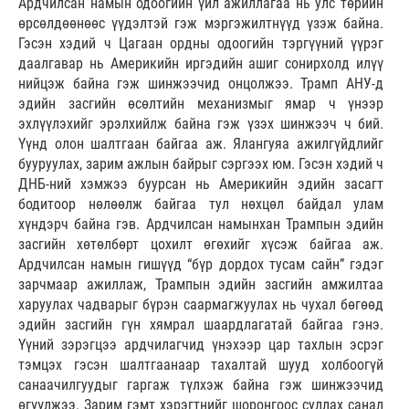
Ардчилсан намын одоогийн үйл ажиллагаа нь улс төрийн
өрсөлдөөнөөс үүдэлтэй гэж мэргэжилтнүүд үзэж байна.
Гэсэн хэдий ч Цагаан ордны одоогийн тэргүүний үүрэг
даалгавар нь Америкийн иргэдийн ашиг сонирхолд илүү
нийцэж байна гэж шинжээчид онцолжээ. Трамп АНУ-д
эдийн засгийн өсөлтийн механизмыг ямар ч үнээр
эхлүүлэхийг эрэлхийлж байна гэж үзэх шинжээч ч бий.
Үүнд олон шалтгаан байгаа аж. Ялангуяа ажилгүйдлийг
бууруулах, зарим ажлын байрыг сэргээх юм. Гэсэн хэдий ч
ДНБ-ний хэмжээ буурсан нь Америкийн эдийн засагт
бодитоор нөлөөлж байгаа тул нөхцөл байдал улам
хүндэрч байна гэв. Ардчилсан намынхан Трампын эдийн
засгийн хөтөлбөрт цохилт өгөхийг хүсэж байгаа аж.
Ардчилсан намын гишүүд “бүр дордох тусам сайн” гэдэг
зарчмаар ажиллаж, Трампын эдийн засгийн амжилтаа
харуулах чадварыг бүрэн саармагжуулах нь чухал бөгөөд
эдийн засгийн гүн хямрал шаардлагатай байгаа гэнэ.
Үүний зэрэгцээ ардчилагчид үнэхээр цар тахлын эсрэг
тэмцэх гэсэн шалтгаанаар тахалтай шууд холбоогүй
санаачилгуудыг гаргаж түлхэж байна гэж шинжээчид
өгүүлжээ. Зарим гэмт хэрэгтнийг шоронгоос суллах санал