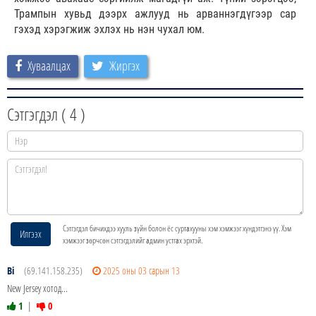
Трампын хувьд дээрх ажлууд нь арваннэгдүгээр сар
гэхэд хэрэгжиж эхлэх нь нэн чухал юм.
Хуваалцах
Жиргэх
Сэтгэгдэл (
4
)
Сэтгэгдэл бичихдээ хууль зүйн болон ёс суртахууны хэм хэмжээг хүндэтгэнэ үү. Хэм
Илгээх
хэмжээг зөрчсөн сэтгэгдэлийг админ устгах эрхтэй.
Bi
(69.141.158.235)
2025 оны 03 сарын 13
New Jersey хотод...
1
|
0