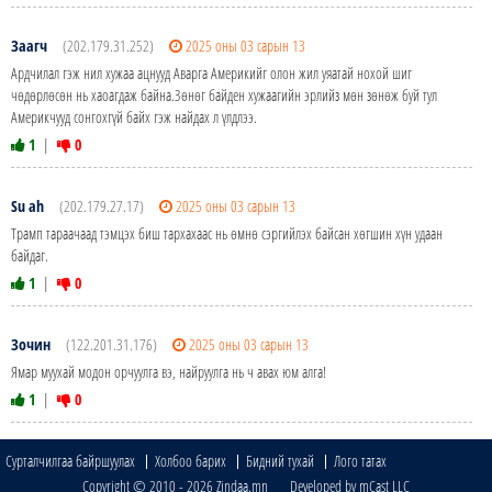
Заагч
(202.179.31.252)
2025 оны 03 сарын 13
Ардчилал гэж нил хужаа ацнууд Аварга Америкийг олон жил уяатай нохой шиг
чөдөрлөсөн нь хаоагдаж байна.Зөнөг байден хужаагийн эрлийз мөн зөнөж буй тул
Америкчууд сонгохгүй байх гэж найдах л үлдлээ.
1
|
0
Su ah
(202.179.27.17)
2025 оны 03 сарын 13
Трамп тараачаад тэмцэх биш тархахаас нь өмнө сэргийлэх байсан хөгшин хүн удаан
байдаг.
1
|
0
Зочин
(122.201.31.176)
2025 оны 03 сарын 13
Ямар муухай модон орчуулга вэ, найруулга нь ч авах юм алга!
1
|
0
Сурталчилгаа байршуулах
Холбоо барих
Бидний тухай
Лого татах
Copyright © 2010 - 2026 Zindaa.mn Developed by mCast LLC