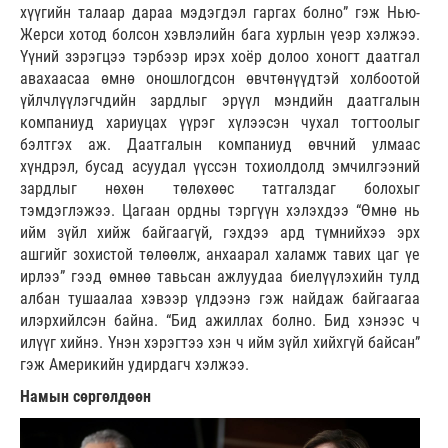
хүүгийн талаар дараа мэдэгдэл гаргах болно” гэж Нью-
Жерси хотод болсон хэвлэлийн бага хурлын үеэр хэлжээ.
Үүний зэрэгцээ тэрбээр ирэх хоёр долоо хоногт даатгал
авахаасаа өмнө оношлогдсон өвчтөнүүдтэй холбоотой
үйлчлүүлэгчдийн зардлыг эрүүл мэндийн даатгалын
компаниуд хариуцах үүрэг хүлээсэн чухал тогтоолыг
бэлтгэх аж. Даатгалын компаниуд өвчний улмаас
хүндрэл, бусад асуудал үүссэн тохиолдолд эмчилгээний
зардлыг нөхөн төлөхөөс татгалздаг болохыг
тэмдэглэжээ. Цагаан ордны тэргүүн хэлэхдээ “Өмнө нь
ийм зүйл хийж байгаагүй, гэхдээ ард түмнийхээ эрх
ашгийг зохистой төлөөлж, анхаарал халамж тавих цаг үе
ирлээ” гээд өмнөө тавьсан ажлуудаа биелүүлэхийн тулд
албан тушаалаа хэвээр үлдээнэ гэж найдаж байгаагаа
илэрхийлсэн байна. “Бид ажиллах болно. Бид хэнээс ч
илүүг хийнэ. Үнэн хэрэгтээ хэн ч ийм зүйл хийхгүй байсан”
гэж Америкийн удирдагч хэлжээ.
Намын сөргөлдөөн