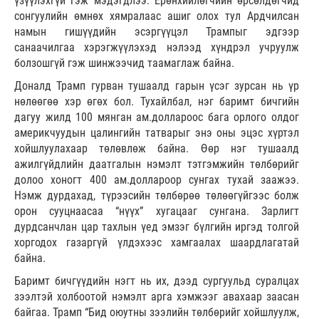
үзүүлэхгүй гэж мэдэгдлээ. Ерөнхийлөгчийн өрсөлдөгчид
сонгуулийн өмнөх хямралаас ашиг олох тул Ардчилсан
намын гишүүдийн эсэргүүцэл Трампыг эдгээр
санаачилгаа хэрэгжүүлэхэд нэлээд хүндрэл учруулж
болзошгүй гэж шинжээчид таамаглаж байна.
Доналд Трамп гурван тушаалд гарын үсэг зурсан нь үр
нөлөөгөө хэр өгөх бол. Тухайлбал, нэг баримт бичгийн
дагуу жилд 100 мянган ам.доллароос бага орлого олдог
америкчуудын цалингийн татварыг энэ оны эцэс хүртэл
хойшлуулахаар төлөвлөж байна. Өөр нэг тушаалд
ажилгүйдлийн даатгалын нэмэлт тэтгэмжийн төлбөрийг
долоо хоногт 400 ам.доллароор сунгах тухай заажээ.
Нэмж дурдахад, түрээсийн төлбөрөө төлөөгүйгээс болж
орон сууцнаасаа “нүүх” хугацааг сунгана. Зарлигт
дурдсанчлан цар тахлын үед эмзэг бүлгийн иргэд толгой
хоргодох газаргүй үлдэхээс хамгаалах шаардлагатай
байна.
Баримт бичгүүдийн нэгт нь их, дээд сургуульд суралцах
зээлтэй холбоотой нэмэлт арга хэмжээг авахаар заасан
байгаа. Трамп “Бид оюутны зээлийн төлбөрийг хойшлуулж,