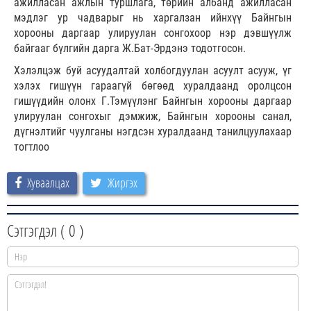
ажилласан ажлын туршлага, төрийн албанд ажилласан
мэдлэг ур чадварыг нь харгалзан ийнхүү Байнгын
хорооны даргаар улируулан сонгохоор нэр дэвшүүлж
байгааг бүлгийн дарга Ж.Бат-Эрдэнэ тодотгосон.
Хэлэлцэж буй асуудалтай холбогдуулан асуулт асууж, үг
хэлэх гишүүн гараагүй бөгөөд хуралдаанд оролцсон
гишүүдийн олонх Г.Тэмүүлэнг Байнгын хорооны даргаар
улируулан сонгохыг дэмжиж, Байнгын хорооны санал,
дүгнэлтийг чуулганы нэгдсэн хуралдаанд танилцуулахаар
тогтлоо
Хуваалцах
Жиргэх
Сэтгэгдэл (
0
)