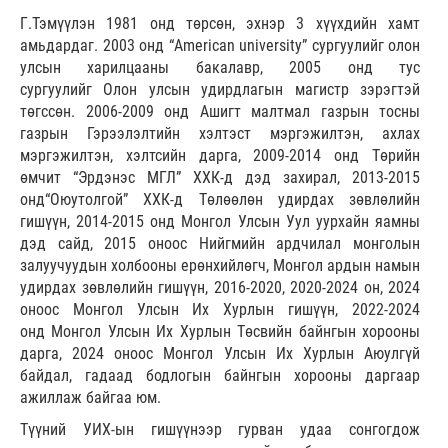
Г.Тэмүүлэн 1981 онд төрсөн, эхнэр 3 хүүхдийн хамт
амьдардаг. 2003 онд “American university” сургуулийг олон
улсын харилцааны бакалавр, 2005 онд тус
сургуулийг Олон улсын удирдлагын магистр зэрэгтэй
төгссөн. 2006-2009 онд Ашигт малтмал газрын тосны
газрын Гэрээлэлтийн хэлтэст мэргэжилтэн, ахлах
мэргэжилтэн, хэлтсийн дарга, 2009-2014 онд Төрийн
өмчит “Эрдэнэс МГЛ” ХХК-д дэд захирал, 2013-2015
онд“Оюутолгой” ХХК-д Төлөөлөн удирдах зөвлөлийн
гишүүн, 2014-2015 онд Монгол Улсын Уул уурхайн яамны
дэд сайд, 2015 оноос Нийгмийн ардчилал монголын
залуучуудын холбооны ерөнхийлөгч, Монгол ардын намын
удирдах зөвлөлийн гишүүн, 2016-2020, 2020-2024 он, 2024
оноос Монгол Улсын Их Хурлын гишүүн, 2022-2024
онд Монгол Улсын Их Хурлын Төсвийн байнгын хорооны
дарга, 2024 оноос Монгол Улсын Их Хурлын Аюулгүй
байдал, гадаад бодлогын байнгын хорооны даргаар
ажиллаж байгаа юм.
Түүний УИХ-ын гишүүнээр гурван удаа сонгогдож