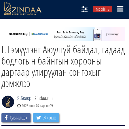
Mobile TV
НИЙТЛЭЛЧИД
ТВ8
Г.Тэмүүлэнг Аюулгүй байдал, гадаад
ӨГЛӨӨНИЙ СОНИН
АУДИО ЗОХИОЛ
бодлогын байнгын хорооны
ЗИНДАА СЭТГҮҮЛ
даргаар улируулан сонгохыг
дэмжлээ
Я.Болор
Zindaa.mn
|
2025 оны 07 сарын 09
Хуваалцах
Жиргэх