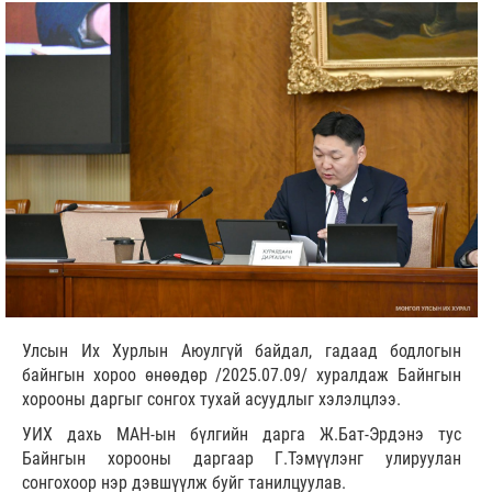
Улсын Их Хурлын Аюулгүй байдал, гадаад бодлогын
байнгын хороо өнөөдөр /2025.07.09/ хуралдаж Байнгын
хорооны даргыг сонгох тухай асуудлыг хэлэлцлээ.
УИХ дахь МАН-ын бүлгийн дарга Ж.Бат-Эрдэнэ тус
Байнгын хорооны даргаар Г.Тэмүүлэнг улируулан
сонгохоор нэр дэвшүүлж буйг танилцуулав.