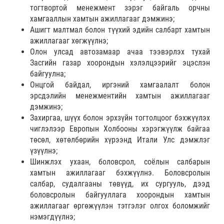
тогтвортой менежмент зэрэг байгаль орчны
хамгааллын хамтын ажиллагааг дэмжинэ;
Ашигт малтмал болон түүхий эдийн салбарт хамтын
ажиллагааг хөгжүүлнэ;
Олон улсад автозамаар ачаа тээвэрлэх тухай
Засгийн газар хоорондын хэлэлцээрийг эцэслэн
байгуулна;
Онцгой байдал, иргэний хамгаалалт болон
эрсдэлийн менежментийн хамтын ажиллагааг
дэмжинэ;
Захиргаа, шүүх болон эрхзүйн тогтолцоог бэхжүүлэх
чиглэлээр Европын Холбооны хэрэгжүүлж байгаа
төсөл, хөтөлбөрийн хүрээнд Итали Улс дэмжлэг
үзүүлнэ;
Шинжлэх ухаан, боловсрол, соёлын салбарын
хамтын ажиллагааг бэхжүүлнэ. Боловсролын
салбар, судалгааны төвүүд, их сургууль, дээд
боловсролын байгууллага хоорондын хамтын
ажиллагааг өргөжүүлэн тэтгэлэг олгох боломжийг
нэмэгдүүлнэ;