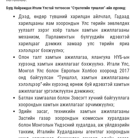
Бүгд Найрамдах Итали Улстай тогтоосон “Стратегийн түншлэл”-ийн хүрээнд:
Дээд, өндөр түвшний харилцан айлчлал, Гадаад
харилцааны яам хоорондын Улс төрийн зөвлөлдөх
уулзалт зэрэг хоёр талын хамтын ажиллагааны
механизм, Парламентын бүлгүүдийн идэвхтэй
харилцааг дэмжих замаар улс төрийн яриа
хэлэлцээг бэхжүүлнэ;
Олон талт хамтын ажиллагаа, ялангуяа НҮБ-ын
хүрээнд хамтын ажиллагааг бэхжүүлнэ. Итали Улс,
Монгол Улс болон Европын Холбоо хооронд 2017
онд байгуулсан “Түншлэл, хамтын ажиллагааны
хэлэлцээр”-ийн хүрээнд өрнөж буй идэвхтэй хамтын
ажиллагааг үргэлжлүүлэн дэмжинэ;
Батлан хамгаалах болон Зэвсэгт хүчний байгууллага
хоорондын хамтын ажиллагааг эрчимжүүлнэ;
Эдийн засаг, техникийн хамтын ажиллагааны
Засгийн газар хоорондын комиссын хуралдаан
болон Монголын Үндэсний худалдаа, аж үйлдвэрийн
танхим, Италийн Худалдааны агентлаг хоорондын