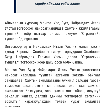
төрийн айлчлал хийж байна.
Айлчлалын хүрээнд Монгол Улс, Бүгд Найрамдах Итали
Улстай тогтоосон найрсаг харилцаа, хамтын ажиллагааны
түвшнийг хоёр шатаар алгасан ахиулж “Стратегийн
түншлэл”-д хүргэлээ.
Ингэснээр Бүгд Найрамдах Итали Улс нь манай улсын
хувьд Европын Холбооны гишүүн орнуудаас Холбооны
Бүгд Найрамдах Герман Улсын дараа “Стратегийн
түншлэл” тогтоосон хоёр дахь орон болж байна.
Монгол Улс, Бүгд Найрамдах Итали Улсын уламжлалт
найрсаг харилцаа тууштай өргөжин хөгжиж байгааг
сайшаалаа. Хамтын ажиллагааны бүхий л салбарт гарсан
томоохон ололт, амжилтыг онцолж, олон талт хамтын
ажиллагааг бэхжүүлэх, олон улсын энх тайван, аюулгүй
байдлыг хангах, дэлхий дахины тогтвортой хөгжлийн
зорилтыг хэрэгжүүлэхийн төлөөх үүрэг, амлалтаа
нотоллоо.