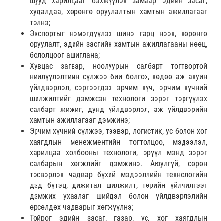
шууд харилцааг бэхжүүлэх замаар эдийн засаг,
худалдаа, хөрөнгө оруулалтын хамтын ажиллагааг
тэлнэ;
Экспортыг нэмэгдүүлэх шинэ гарц нээх, хөрөнгө
оруулалт, эдийн засгийн хамтын ажиллагааны нөөц,
бололцоог ашиглана;
Хувцас загвар, ноолуурын салбарт тогтвортой
нийлүүлэлтийн сүлжээ бий болгох, хөдөө аж ахуйн
үйлдвэрлэл, сэргээгдэх эрчим хүч, эрчим хүчний
шилжилтийг дэмжсэн технологи зэрэг тэргүүлэх
салбарт жижиг, дунд үйлдвэрлэл, аж үйлдвэрийн
хамтын ажиллагааг дэмжинэ;
Эрчим хүчний сүлжээ, тээвэр, логистик, ус болон хог
хаягдлын менежментийн тогтолцоо, мэдээлэл,
харилцаа холбооны технологи, эрүүл мэнд зэрэг
салбарын хөгжлийг дэмжинэ. Аюулгүй, сөрөн
тэсвэрлэх чадвар бүхий мэдээллийн технологийн
дэд бүтэц, дижитал шилжилт, төрийн үйлчилгээг
дэмжих ухаалаг шийдэл болон үйлдвэрлэлийн
өрсөлдөх чадварыг хөгжүүлнэ;
Тойрог эдийн засаг, газар, ус, хог хаягдлын