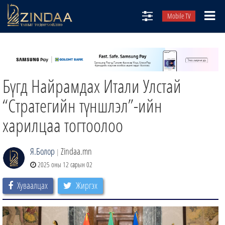
Mobile TV
НИЙТЛЭЛЧИД
ТВ8
Бүгд Найрамдах Итали Улстай
ӨГЛӨӨНИЙ СОНИН
АУДИО ЗОХИОЛ
“Стратегийн түншлэл”-ийн
ЗИНДАА СЭТГҮҮЛ
харилцаа тогтоолоо
Я.Болор
Zindaa.mn
|
2025 оны 12 сарын 02
Хуваалцах
Жиргэх