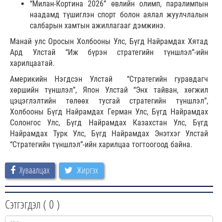
“Милан-Кортина 2026” өвлийн олимп, паралимпын
наадамд түшиглэн спорт болон аялал жуулчлалын
салбарын хамтын ажиллагааг дэмжинэ.
Манай улс Оросын Холбооны Улс, Бүгд Найрамдах Хятад
Ард Улстай “Иж бүрэн стратегийн түншлэл”-ийн
харилцаатай.
Америкийн Нэгдсэн Улстай “Стратегийн гуравдагч
хөршийн түншлэл”, Япон Улстай “Энх тайван, хөгжил
цэцэглэлтийн төлөөх тусгай стратегийн түншлэл”,
Холбооны Бүгд Найрамдах Герман Улс, Бүгд Найрамдах
Солонгос Улс, Бүгд Найрамдах Казахстан Улс, Бүгд
Найрамдах Турк Улс, Бүгд Найрамдах Энэтхэг Улстай
“Стратегийн түншлэл”-ийн харилцаа тогтоогоод байна.
Хуваалцах
Жиргэх
Сэтгэгдэл (
0
)