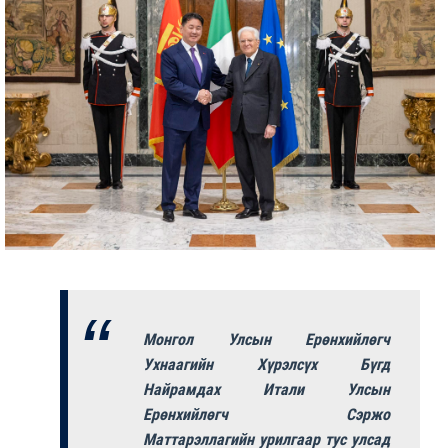
Монгол Улсын Ерөнхийлөгч
Ухнаагийн Хүрэлсүх Бүгд
Найрамдах Итали Улсын
Ерөнхийлөгч Сэржо
Маттарэллагийн урилгаар тус улсад