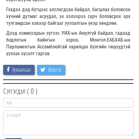
Гэхдээ дэд бүтцээс алслагдсан байдал, багшлах боловсон
хүчний дутмаг асуудал, эх хэлээрээ сурч боловсрох эрх
тулгамдсан хэвээр байгааг уулзалтын үеэр хөндлөө.
Дээд комиссарын зүгээс УИХ-ын Аюулгүй байдал, гадаад
бодлогын байнгын хороо, Монгол-ЕАБХАБ-ын
Парламентын Ассамблейтай харилцах бүлгийн гишүүдтэй
уулзах хүсэлт гаргав
Хуваалцах
Жиргэх
Сэтгэгдэл (
0
)