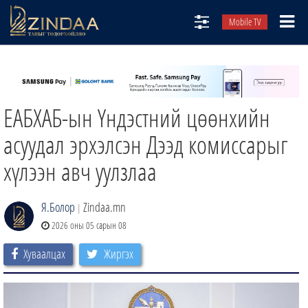
Mobile TV
НИЙТЛЭЛЧИД
ТВ8
ЕАБХАБ-ын Үндэстний цөөнхийн
ӨГЛӨӨНИЙ СОНИН
АУДИО ЗОХИОЛ
асуудал эрхэлсэн Дээд комиссарыг
ЗИНДАА СЭТГҮҮЛ
хүлээн авч уулзлаа
Я.Болор
Zindaa.mn
|
2026 оны 05 сарын 08
Хуваалцах
Жиргэх