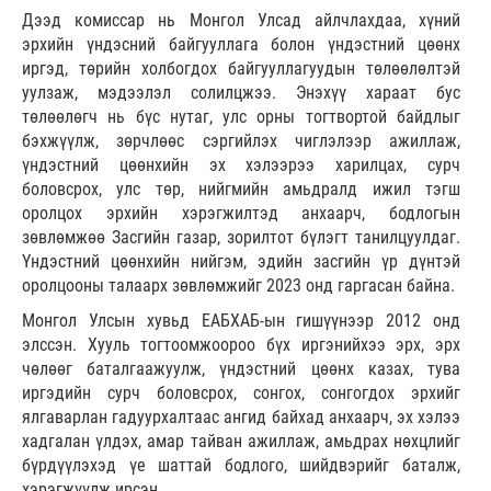
Дээд комиссар нь Монгол Улсад айлчлахдаа, хүний
эрхийн үндэсний байгууллага болон үндэстний цөөнх
иргэд, төрийн холбогдох байгууллагуудын төлөөлөлтэй
уулзаж, мэдээлэл солилцжээ. Энэхүү хараат бус
төлөөлөгч нь бүс нутаг, улс орны тогтвортой байдлыг
бэхжүүлж, зөрчлөөс сэргийлэх чиглэлээр ажиллаж,
үндэстний цөөнхийн эх хэлээрээ харилцах, сурч
боловсрох, улс төр, нийгмийн амьдралд ижил тэгш
оролцох эрхийн хэрэгжилтэд анхаарч, бодлогын
зөвлөмжөө Засгийн газар, зорилтот бүлэгт танилцуулдаг.
Үндэстний цөөнхийн нийгэм, эдийн засгийн үр дүнтэй
оролцооны талаарх зөвлөмжийг 2023 онд гаргасан байна.
Монгол Улсын хувьд ЕАБХАБ-ын гишүүнээр 2012 онд
элссэн. Хууль тогтоомжоороо бүх иргэнийхээ эрх, эрх
чөлөөг баталгаажуулж, үндэстний цөөнх казах, тува
иргэдийн сурч боловсрох, сонгох, сонгогдох эрхийг
ялгаварлан гадуурхалтаас ангид байхад анхаарч, эх хэлээ
хадгалан үлдэх, амар тайван ажиллаж, амьдрах нөхцлийг
бүрдүүлэхэд үе шаттай бодлого, шийдвэрийг баталж,
хэрэгжүүлж ирсэн.