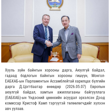
Хууль зүйн байнгын хорооны дарга, Аюулгүй байдал,
гадаад бодлогын байнгын хорооны гишүүн, Монгол-
ЕАБХАБ-ын Парламентын Ассамблейтай харилцах бүлгийн
дарга Д.Цогтбаатар өнөөдөр (2026.05.07) Европын
аюулгүй байдал, хамтын ажиллагааны байгууллага
(ЕАБХАБ)-ын Үндэсний цөөнхийн асуудал эрхэлсэн Дээд
комиссар Кристоф Камп тэргүүтэй төлөөлөгчдийг хүлээн
авч уулзав.