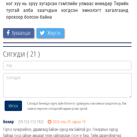
нэг хүү нь эрүү хугарсан гэмтлийн улмаас өнөөдөр Төрийн
тусгай алба хаагчдын нэгдсэн эмнэлэгт хагалгаанд
орохоор болсон байна
Хуваалцах
Жиргэх
Сэтгэгдэл (
21
)
Сэтгэгдэл бичихдээ хууль зүйн болон ёс суртахууны хэм хэмжээг хүндэтгэнэ үү. Хэм
Илгээх
хэмжээг зөрчсөн сэтгэгдэлийг админ устгах эрхтэй.
бохир
(59.153.113.192)
2026 оны 05 сарын 19
Гэртээ хүчирхийлэл, дарамтанд байсан хүүхэд юм байлгүй дээ. Генералын хүүхэд
байлаа гэхэд сайхан амьдрал туулж хайрлагдсан гэсэн үг биш. Тийм дарангуйлагчид