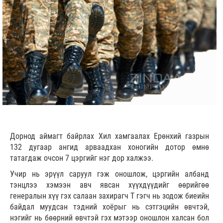
Дорнод аймагт байрлах Хил хамгаалах Ерөнхий газрын
132 дугаар ангид арваадхан хоногийн дотор өмнө
татагдаж очсон 7 цэргийг нэг дор халжээ.
Учир нь эрүүл саруул гэж оношлож, цэргийн албанд
тэнцлээ хэмээн авч явсан хүүхдүүдийг өөрийгөө
генералын хүү гэх салаан захирагч Т гэгч нь зодож биеийн
байдал муудсан тэдний хоёрыг нь сэтгэцийн өвчтэй,
нэгийг нь бөөрний өвчтэй гэх мэтээр оношлон халсан бол