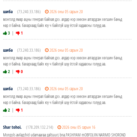
шиба
(73.240.33.186)
2026 оны 05 сарын 20
монголд ямар ацны генерал байхав дээ. алдар нэр хөөсөн алтардсан хөгшин баньд
нар л байна. бахархаад байх юу ч байхгүй шүү ёстой хадаасны голууд аа.
3
|
1
шиба
(73.240.33.186)
2026 оны 05 сарын 20
монголд ямар ацны генерал байхав дээ. алдар нэр хөөсөн алтардсан хөгшин баньд
нар л байна. бахархаад байх юу ч байхгүй шүү ёстой хадаасны голууд аа.
2
|
0
шиба
(73.240.33.186)
2026 оны 05 сарын 20
монголд ямар ацны генерал байхав дээ. алдар нэр хөөсөн алтардсан хөгшин баньд
нар л байна. бахархаад байх юу ч байхгүй шүү ёстой хадаасны голууд аа.
2
|
1
Shar tohoi.
(178.209.132.214)
2026 оны 05 сарын 16
Mongols avilagchid udamaaraa galtsuurj bna.PASHIYAM mOBFOLIIN NARIMD SHOROND