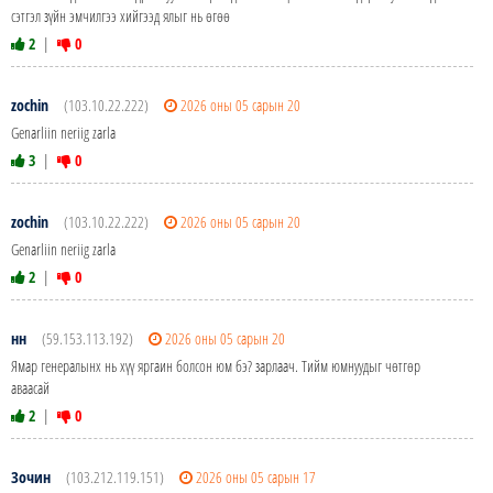
сэтгэл зүйн эмчилгээ хийгээд ялыг нь өгөө
2
|
0
zochin
(103.10.22.222)
2026 оны 05 сарын 20
Genarliin neriig zarla
3
|
0
zochin
(103.10.22.222)
2026 оны 05 сарын 20
Genarliin neriig zarla
2
|
0
нн
(59.153.113.192)
2026 оны 05 сарын 20
Ямар генералынх нь хүү яргаин болсон юм бэ? зарлаач. Тийм юмнуудыг чөтгөр
аваасай
2
|
0
Зочин
(103.212.119.151)
2026 оны 05 сарын 17