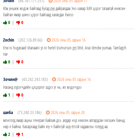
зочин
(66.181.177.251)
2026 оны 05 сарын 17
Юм уншиж мэдэж байгаад бусад руу дайралдаа Энэ хавар БХЯ цэрэг татаагүй өнжсөн
байтал ямар шинэ цэрэг байгаад халагдах билээ
0
|
0
Zochin
(202.126.89.66)
2026 оны 05 сарын 16
Ervv ni hugaraad shanaani ys ni hvrtel tzumursun gej bhd. Arai dendvv yumaa. Tamlagch
nar
0
|
0
Зочин@
(43.242.243.183)
2026 оны 05 сарын 16
Насанд хүрэгчдийн цэцэрлэг шдээ уг нь, их мэдэгчдээ
1
|
0
шиба
(73.240.33.186)
2026 оны 05 сарын 20
монголд ямар ацны генерал байхав дээ. алдар нэр хөөсөн алтардсан хөгшин баньд
нар л байна. бахархаад байх юу ч байхгүй шүү ёстой хадаасны голууд аа.
2
|
1