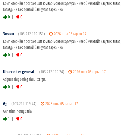
Компютерийн програм шиг юмаар монгол хүмүүсийн секс бичлэгийг хадгалж аваад
гадаадийн гаж донтой баячуудад заржийна
0
|
0
Зочин
(103.212.119.151)
2026 оны 05 сарын 17
Компютерийн програм шиг юмаар монгол хүмүүсийн секс бичлэгийг хадгалж аваад
гадаадийн гаж донтой баячуудад заржийна
0
|
0
Uheerei ter general
(103.212.119.74)
2026 оны 05 сарын 17
Adguus shig zerleg shuu, xargis.
0
|
0
Gg
(103.212.119.74)
2026 оны 05 сарын 17
Genarliin neriig zarla
1
|
0