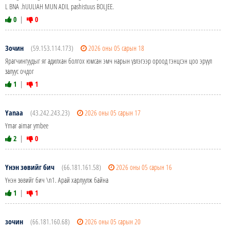
L BNA .hUULIAH MUN ADIL pashistuus BOLJEE.
0
|
0
Зочин
(59.153.114.173)
2026 оны 05 сарын 18
Ярагчингуудыг яг адилхан болгох юмсан эмч нарын үзлэгээр ороод тэнцсэн цоо эрүүл
залуус очдог
1
|
1
Yanaa
(43.242.243.23)
2026 оны 05 сарын 17
Ymar aimar ymbee
2
|
0
Үнэн зөвийг бич
(66.181.161.58)
2026 оны 05 сарын 16
Үнэн зөвийг бич \n1. Арай харлуулж байна
1
|
1
зочин
(66.181.160.68)
2026 оны 05 сарын 20