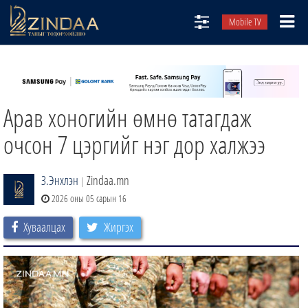
Mobile TV
НИЙТЛЭЛЧИД
ТВ8
Арав хоногийн өмнө татагдаж
ӨГЛӨӨНИЙ СОНИН
АУДИО ЗОХИОЛ
очсон 7 цэргийг нэг дор халжээ
ЗИНДАА СЭТГҮҮЛ
З.Энхлэн
Zindaa.mn
|
2026 оны 05 сарын 16
Хуваалцах
Жиргэх