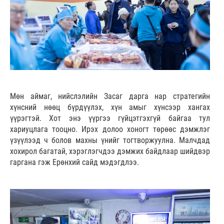
Мөн аймаг, нийслэлийн Засаг дарга нар стратегийн
хүнсний нөөц бүрдүүлэх, хүн амыг хүнсээр хангах
үүрэгтэй. Хот энэ үүргээ гүйцэтгэхгүй байгаа тул
хариуцлага тооцно. Ирэх долоо хоногт төрөөс дэмжлэг
үзүүлээд ч болов махны үнийг тогтворжуулна. Малчдад
хохирол багатай, хэрэглэгчдээ дэмжих байдлаар шийдвэр
гаргана гэж Ерөнхий сайд мэдэгдлээ.