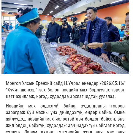
Монгол Улсын Ерөнхий сайд Н.Учрал өнөөдөр /2026.05.16/
“Хүчит шонхор” зах болон нөөцийн мах борлуулах гэрээт
цэгт ажиллаж, иргэд, худалдаа эрхлэгчидтэй уулзлаа.
Нөөцийн мах олдохгүй байна, худалдааны төвөөр
зарагдаж буй махны үнэ дийлдэхгүй, өндөр байна. Өмнө
жилүүдэд нөөцийн мах чөлөөтэй авч болдог байсан, энэ
жил олдоц байхгүй, худалдаж авч чадахгүй байгааг иргэд
хэллээ. Зарим ахмад тэтгэврийн зээл авч мах авч