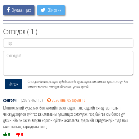
Хуваалцах
Жиргэх
Сэтгэгдэл (
1
)
Сэтгэгдэл бичихдээ хууль зүйн болон ёс суртахууны хэм хэмжээг хүндэтгэнэ үү. Хэм
Илгээх
хэмжээг зөрчсөн сэтгэгдэлийг админ устгах эрхтэй.
сонгогч
(202.9.46.110)
2026 оны 05 сарын 16
Монгол хүний хувьд мах бол хамгийн эмзэг сэдэв... энэ сэдвийг хятад, монголын
ченжүүд хорлон сүйтгэх ажиллагааны түвшинд хэрэгжүүлэх гээд байгаа юм болов уу?
дахин ийм эх зэхээ алдсан хорлон сүйтгэх ажиллагаа, дээрмийг гаргуулахгүйн тулд маш
сайн шалгаж, хариуцлага тооц
0
|
0