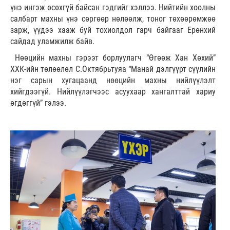
үнэ ингэж өсөхгүй байсан гэдгийг хэллээ. Нийтийн хоолны
салбарт махны үнэ сөргөөр нөлөөлж, тоног төхөөрөмжөө
зарж, үүдээ хааж буй тохиолдол гарч байгааг Ерөнхий
сайдад уламжилж байв.
Нөөцийн махны гэрээт борлуулагч “Өгөөж Хан Хөхий”
ХХК-ийн төлөөлөл С.Октябрьтуяа “Манай дэлгүүрт сүүлийн
нэг сарын хугацаанд нөөцийн махны нийлүүлэлт
хийгдээгүй. Нийлүүлэгчээс асуухаар хангалттай хариу
өгдөггүй” гэлээ.