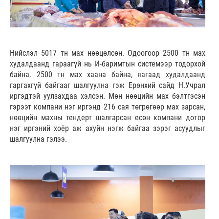
Нийслэл 5017 тн мах нөөцөлсөн. Одоогоор 2500 тн мах
худалдаанд гараагүй нь И-баримтын системээр тодорхой
байна. 2500 тн мах хаана байна, яагаад худалдаанд
гаргахгүй байгааг шалгуулна гэж Ерөнхий сайд Н.Учрал
иргэдтэй уулзахдаа хэлсэн. Мөн нөөцийн мах бэлтгэсэн
гэрээт компани нэг иргэнд 216 сая төгрөгөөр мах зарсан,
нөөцийн махны тендерт шалгарсан есөн компани дотор
нэг иргэний хоёр аж ахуйн нэгж байгаа зэрэг асуудлыг
шалгуулна гэлээ.