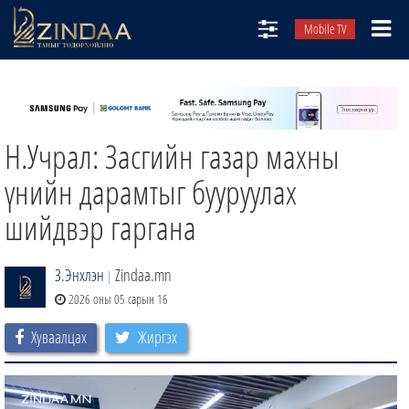
Mobile TV
НИЙТЛЭЛЧИД
ТВ8
Н.Учрал: Засгийн газар махны
ӨГЛӨӨНИЙ СОНИН
АУДИО ЗОХИОЛ
үнийн дарамтыг бууруулах
ЗИНДАА СЭТГҮҮЛ
шийдвэр гаргана
З.Энхлэн
Zindaa.mn
|
2026 оны 05 сарын 16
Хуваалцах
Жиргэх