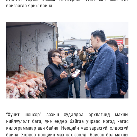
байгаагаа ярьж байна.
“Хүчит шонхор” захын худалдаа эрхлэгчид махны
нийлүүлэлт бага, үнэ өндөр байгаа учраас иргэд хагас
килограммаар авч байна. Нөөцийн мах зарахгүй, олдохгүй
байна. Хэрвээ нөөцийн мах зах зээлд байсан бол махны