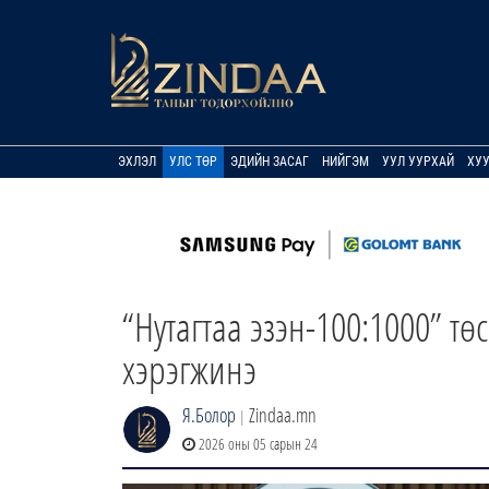
ЭХЛЭЛ
УЛС ТӨР
ЭДИЙН ЗАСАГ
НИЙГЭМ
УУЛ УУРХАЙ
ХУ
“Нутагтаа эзэн-100:1000” т
хэрэгжинэ
Я.Болор
Zindaa.mn
|
2026 оны 05 сарын 24