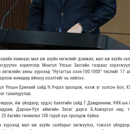
двэрийн яамнаас мал аж ахуйн хөгжлийг дэмжих, мал аж ахуйн са
эгдүүлэх зорилгоор Монгол Улсын Засгийн газраас хэрэгжүү
й хөгжлийн аяны хүрээнд “Нутагтаа эзэн-100:1000” төслийг 17 а
эрлэж өнөөдөр ийнхүү нээлтийг нь хийлээ.
л Улсын Ерөнхий сайд Н.Учрал оролцож, нээж үг хэлсэн бол, Х
үнг танилцуулав.
ишүүн, Аж үйлдвэр, эрдэс баялгийн сайд Г.Дамдинням, УИХ-ын 
ндрам, Дархан-Уул аймгийн Засаг дарга Б.Азжаргал нар, т
 25 багийн төлөөлөл 100 гаруй хүн оролцож байна.
йн хүрээнд мал аж ахуйн салбарыг хөгжүүлэх, тэжээл үйлдвэр