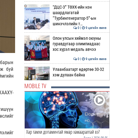
"ДЦС-3” ТӨХК-ийн нэн
шаардлагатай
“Турбингенератор-5”-ын
шинэчлэлийн т…
0 |
9 цагийн өмнө
Олон улсын хиймэл оюуны
гуравдугаар олимпиадаас
хос хүрэл медаль авчээ
0 |
9 цагийн өмнө
лбарын
лж буй
Улаанбаатарт өдөртөө 30-32
хэм дулаан байна
ймгийн
MOBILE TV
0 |
10 цагийн өмнө
ХААХҮ-
ДОРНЫН ЗУРХАЙ | Морь,
нохой жилтнээ аливаа үйлийг
гишүүн
хийхэд эерэг сайн
өслийг
0 |
10 цагийн өмнө
Хар тамхи допаминтай ямар хамааралтай вэ?
ӨГЛӨӨНИЙ МЭНД!
лэлийг
Бусад
| 2026-08-05