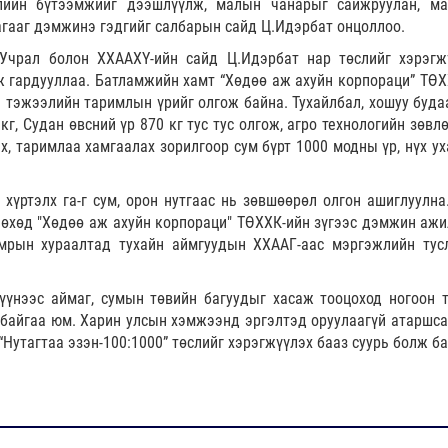
лийн бүтээмжийг дээшлүүлж, малын чанарыг сайжруулан, м
агааг дэмжинэ гэдгийг салбарын сайд Ц.Идэрбат онцоллоо.
Учрал болон ХХААХҮ-ийн сайд Ц.Идэрбат нар төслийг хэрэгж
ж гардууллаа. Батламжийн хамт “Хөдөө аж ахуйн корпораци” ТӨХ
 тэжээлийн таримлын үрийг олгож байна. Тухайлбал, хошуу буда
кг, Судан өвсний үр 870 кг тус тус олгож, агро технологийн зөв
х, таримлаа хамгаалах зорилгоор сум бүрт 1000 модны үр, нүх ух
хүртэлх га-г сум, орон нутгаас нь зөвшөөрөл олгон ашиглуулна
лөхөд "Хөдөө аж ахуйн корпораци" ТӨХХК-ийн зүгээс дэмжин ажи
мрын хураалтад тухайн аймгуудын ХХААГ-аас мэргэжлийн тус
үүнээс аймаг, сумын төвийн багуудыг хасаж тооцоход ногоон 
 байгаа юм. Харин улсын хэмжээнд эргэлтэд оруулаагүй атаршса
 “Нутагтаа эзэн-100:1000” төслийг хэрэгжүүлэх бааз суурь болж ба