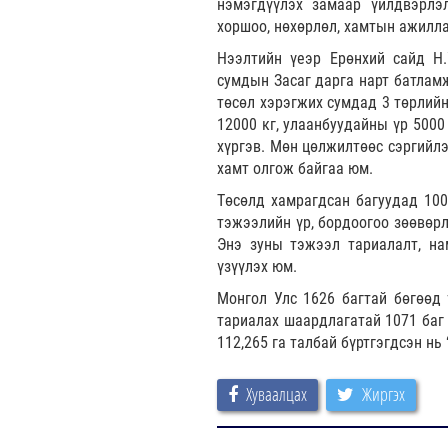
нэмэгдүүлэх замаар үйлдвэрлэ
хоршоо, нөхөрлөл, хамтын ажилл
Нээлтийн үеэр Ерөнхий сайд Н.
сумдын Засаг дарга нарт батлам
төсөл хэрэгжих сумдад 3 төрлийн
12000 кг, улаанбуудайны үр 5000 
хүргэв. Мөн цөлжилтөөс сэргийлэ
хамт олгож байгаа юм.
Төсөлд хамрагдсан багуудад 100 
тэжээлийн үр, бордоогоо зөөвөр
Энэ зуны тэжээл тариалалт, на
үзүүлэх юм.
Монгол Улс 1626 багтай бөгөөд 
тариалах шаардлагатай 1071 баг
112,265 га талбай бүртгэгдсэн нь
Хуваалцах
Жиргэх