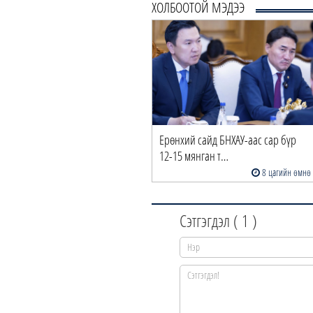
ХОЛБООТОЙ МЭДЭЭ
Ерөнхий сайд БНХАУ-аас сар бүр
12-15 мянган т…
8 цагийн өмнө
Сэтгэгдэл (
1
)