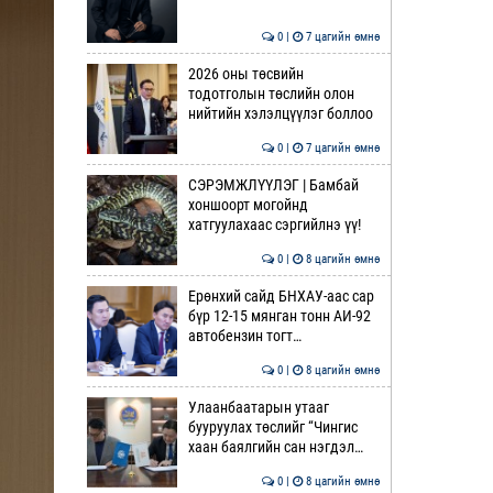
0 |
7 цагийн өмнө
2026 оны төсвийн
тодотголын төслийн олон
нийтийн хэлэлцүүлэг боллоо
0 |
7 цагийн өмнө
СЭРЭМЖЛҮҮЛЭГ | Бамбай
хоншоорт могойнд
хатгуулахаас сэргийлнэ үү!
0 |
8 цагийн өмнө
Ерөнхий сайд БНХАУ-аас сар
бүр 12-15 мянган тонн АИ-92
автобензин тогт…
0 |
8 цагийн өмнө
Улаанбаатарын утааг
бууруулах төслийг “Чингис
хаан баялгийн сан нэгдэл…
0 |
8 цагийн өмнө