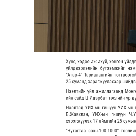
Хүнс, хөдөө аж ахуй, хөнгөн үйл
үйлдвэрлэлийн бүтээмжийг нэм
“Атар-4” Тариалангийн тогтворто
25 суманд хэрэгжүүлэхээр шийдв
Нээлтийн үйл ажиллагаанд Монго
ийн сайд Ц.Идэрбат төслийн үр д
Нээлтэд УИХ-ын гишүүн УИХ-ын г
Б.Жавхлан, УИХ-ын гишүүн Ч.У
хэрэгжүүлэх 17 аймгийн 25 сумын
“Нутагтаа эзэн-100:1000” төсли