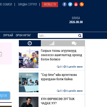
О ЗОХИОЛ
ЗИНДАА СЭТГҮҮЛ
MOBILE TV
БЯМБА
2026.08.08
E
ЗУРХАЙ
ОРОН НУТАГ
Газрын тосны агуулахууд
эхнээсээ ашиглалтад ороход
бэлэн болжээ
0 |
5 цагийн өмнө
“Cop time”-ийн өргөтгөсөн
хуралдаан болж байна
0 |
6 цагийн өмнө
ргэх
ХҮН ӨӨРӨӨСӨӨ ЗУГТАЖ
ЧАДАХ УУ?