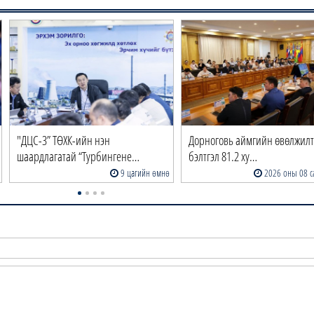
"ДЦС-3” ТӨХК-ийн нэн
Дорноговь аймгийн өвөлжил
шаардлагатай “Турбингене…
бэлтгэл 81.2 ху…
9 цагийн өмнө
2026 оны 08 с