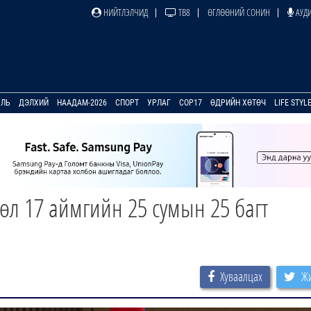
НИЙТЛЭЛЧИД
ТВ8
ӨГЛӨӨНИЙ СОНИН
АУДИ
УЛЬ
ДЭЛХИЙ
НААДАМ-2026
СПОРТ
УРЛАГ
COP17
ӨДРИЙН ХӨТӨЧ
LIFE STYL
өсөл 17 аймгийн 25 сумын 25 багт
Хуваалцах
Жи