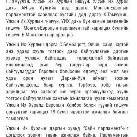
Г.Тэмүүлэн, Улсын Их Хурлын гишүүн, Улсын Их Хурал
дахь АН-ын бүлгийн дэд дарга, Монгол-Европын
парламенттай харилцах бүлгийн дэд дарга Х.Тэмүүжин,
Улсын Их Хурлын гишүүн, УИХ дахь Хүн намын зөвлөлийн
гишүүн, Монгол-Европын парламенттай харилцах бүлгийн
гишүүн Б.Мөнхсоёл нар оролцов.
Улсын Их Хурлын дарга С.Бямбацогт, Элчин сайд нартай
энэ удаад хууль тогтоох дээд байгууллагын даргын
хувиар уулзаж байгаадаа талархалтай байгаагаа
илэрхийлээд жил бүр тавдугаар сард зохион
байгуулагддаг Европын Холбооны өдрүүд энэ жил анх
удаа орон нутагт Дархан-Уул аймагт зохион
байгуулагдсанд баяр хүргэв. Тэрбээр, хоёр талын
харилцааг бүх салбарт иж бүрэн өргөжүүлэхэд хууль
тогтоох байгууллагын хамтын ажиллагаа чухал хэмээгээд
Улсын Их Хуралд Европын Холбоо болон түүний гишүүн
орнуудтай харилцах 19 бүлэг идэвхтэй ажиллаж байгааг
тэмдэглэв.
Улсын Их Хурлын даргын хувьд “Сайн парламент”-ыг
цогцлоох зорилт тавин ажиллаж байна. Парламентын