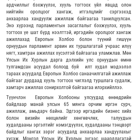
ардчиллыг бэхжүүлэх, хууль тогтоох үйл явцад олон
нийтийн оролцоог хангаж, итгэлцлийг сэргээхэд
анхаарлаа хандуулж ажиллаж байгаагаа танилцуулсан.
Энэ хүрээнд парламентын засаглалыг бэхжүүлэх, хууль
тогтоох үе шат бүрд нээлттэй, иргэдийн оролцоог хангаж
ажиллахад Европын Холбоо болон түүний гишүүн
орнуудын парламент арвин их туршлагатай учраас илүү
нягт, хамтран ажиллах хүсэлтэй байгаагаа уламжлав. Мөн
Улсын Их Хурлын дарга дэлхийн улс орнуудын өмнө
тулгамдсан асуудал болоод буй илт худал мэдээлэл
тараах асуудалд Европын Холбоо санаачилгатай ажиллаж
байгааг дурдаад хууль тогтоох чиглэлд туршлага судалж,
хамтарч ажиллах сонирхолтой байгаагаа илэрхийллээ.
Түүнчлэн Европын Холбооны улсуудад өнөөдрийн
байдлаар манай улсын 65 мянга орчим иргэн сурч,
ажиллаж, амьдарч байна. Эдгээр иргэдийн бизнес хийх
болон визийн нөхцөлийг хөнгөвчлөх, талуудын
худалдааны эргэлтийг нэмэгдүүлэх, худалдааны тэнцвэрт
байдлыг хангах зэрэг асуудалд анхаарлаа хандуулахыг
хүсэж, Монгол Улсын Их Хурлын зүгээс шаардлагатай