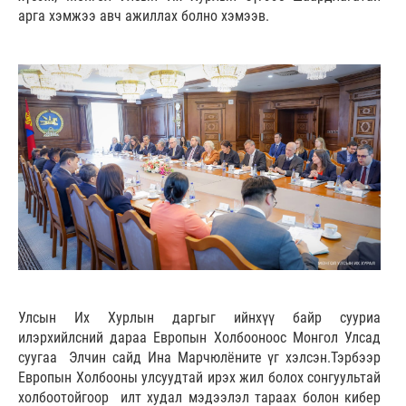
арга хэмжээ авч ажиллах болно хэмээв.
Улсын Их Хурлын даргыг ийнхүү байр сууриа
илэрхийлсний дараа Европын Холбооноос Монгол Улсад
суугаа Элчин сайд Ина Марчюлёните үг хэлсэн.Тэрбээр
Европын Холбооны улсуудтай ирэх жил болох сонгуультай
холбоотойгоор илт худал мэдээлэл тараах болон кибер