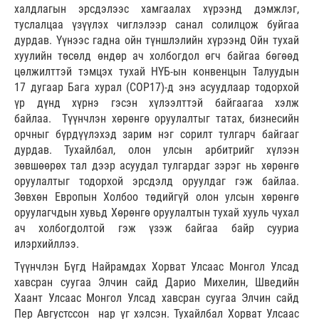
халдлагын эрсдэлээс хамгаалах хүрээнд дэмжлэг,
туслалцаа үзүүлэх чиглэлээр санал солилцож буйгаа
дурдав. Үүнээс гадна ойн түншлэлийн хүрээнд Ойн тухай
хуулийн төсөлд өндөр ач холбогдол өгч байгаа бөгөөд
цөлжилттэй тэмцэх тухай НҮБ-ын конвенцын Талуудын
17 дугаар Бага хурал (COP17)-д энэ асуудлаар тодорхой
үр дүнд хүрнэ гэсэн хүлээлттэй байгаагаа хэлж
байлаа. Түүнчлэн хөрөнгө оруулалтыг татах, бизнесийн
орчныг бүрдүүлэхэд зарим нэг сорилт тулгарч байгааг
дурдав. Тухайлбал, олон улсын арбитрийг хүлээн
зөвшөөрөх тал дээр асуудал тулгардаг зэрэг нь хөрөнгө
оруулалтыг тодорхой эрсдэлд оруулдаг гэж байлаа.
Зөвхөн Европын Холбоо төдийгүй олон улсын хөрөнгө
оруулагчдын хувьд Хөрөнгө оруулалтын тухай хууль чухал
ач холбогдолтой гэж үзэж байгаа байр сууриа
илэрхийллээ.
Түүнчлэн Бүгд Найрамдах Хорват Улсаас Монгол Улсад
хавсран суугаа Элчин сайд Дарио Михелин, Шведийн
Хаант Улсаас Монгол Улсад хавсран суугаа Элчин сайд
Пер Августссон нар үг хэлсэн. Тухайлбал Хорват Улсаас