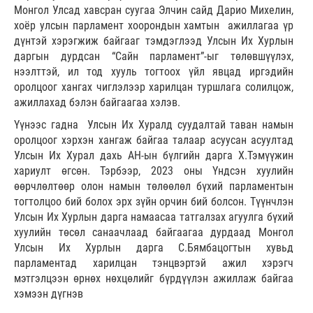
Монгол Улсад хавсран суугаа Элчин сайд Дарио Михелин,
хоёр улсын парламент хоорондын хамтын ажиллагаа үр
дүнтэй хэрэгжиж байгааг тэмдэглээд Улсын Их Хурлын
даргын дурдсан “Сайн парламент”-ыг төлөвшүүлэх,
нээлттэй, ил тод хууль тогтоох үйл явцад иргэдийн
оролцоог хангах чиглэлээр харилцан туршлага солилцож,
ажиллахад бэлэн байгаагаа хэлэв.
Үүнээс гадна Улсын Их Хуралд суудалтай таван намын
оролцоог хэрхэн хангаж байгаа талаар асуусан асуултад
Улсын Их Хурал дахь АН-ын бүлгийн дарга Х.Тэмүүжин
хариулт өгсөн. Тэрбээр, 2023 оны Үндсэн хуулийн
өөрчлөлтөөр олон намын төлөөлөл бүхий парламентын
тогтолцоо бий болох эрх зүйн орчин бий болсон. Түүнчлэн
Улсын Их Хурлын дарга намаасаа татгалзах агуулга бүхий
хуулийн төсөл санаачлаад байгаагаа дурдаад Монгол
Улсын Их Хурлын дарга С.Бямбацогтын хувьд
парламентад харилцан тэнцвэртэй ажил хэрэгч
мэтгэлцээн өрнөх нөхцөлийг бүрдүүлэн ажиллаж байгаа
хэмээн дүгнэв