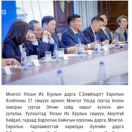
Монгол Улсын Их Хурлын дарга С.Бямбацогт Европын
Холбооны 21 гишүүн орноос Монгол Улсад суугаа болон
хавсран суугаа Элчин сайд нарыг хүлээн авч
уулзлаа. Уулзалтад Улсын Их Хурлын гишүүн, Аюулгүй
байдал, гадаад бодлогын байнгын хорооны дарга, Монгол-
Европын парламенттай харилцах бүлгийн дарга