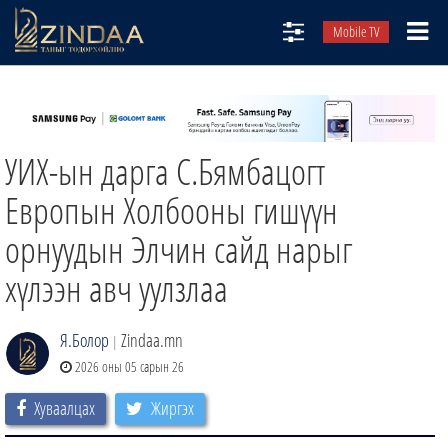
Mobile TV
НИЙТЛЭЛЧИД
ТВ8
УИХ-ын дарга С.Бямбацогт
ӨГЛӨӨНИЙ СОНИН
АУДИО ЗОХИОЛ
Европын Холбооны гишүүн
ЗИНДАА СЭТГҮҮЛ
орнуудын Элчин сайд нарыг
хүлээн авч уулзлаа
Я.Болор
Zindaa.mn
|
2026 оны 05 сарын 26
Хуваалцах
Жиргэх