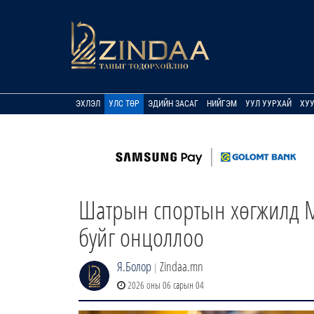
ЭХЛЭЛ
УЛС ТӨР
ЭДИЙН ЗАСАГ
НИЙГЭМ
УУЛ УУРХАЙ
ХУ
Шатрын спортын хөгжилд Мо
буйг онцоллоо
Я.Болор
Zindaa.mn
|
2026 оны 06 сарын 04