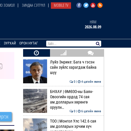
О ЗОХИОЛ
ЗИНДАА СЭТГҮҮЛ
MOBILE TV
НЯМ
2026.08.09
E
ЗУРХАЙ
ОРОН НУТАГ
Луйз Энрике: Бага ч гэсэн
сайн зүйлс харагдаж байна
шүү
0 |
4 цагийн өмнө
БНХАУ | ӨМӨЗО-ны Баян-
Овоогийн ордод 74 сая
ам.долларын хөрөнгө
оруулн…
0 |
6 цагийн өмнө
ргэх
ТОО | Монгол Улс 142.6 сая
ам.долларын эрчим хүч