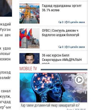
Гадаад худалдааны эргэлт
36.1% өслөө
0 |
8 цагийн өмнө
ркадий
Үүсгэн
ОУВС | Сонгууль дөхсөн ч
эн авч
бодлогоо алдаж болохгүй
0 |
9 цагийн өмнө
х удаа
олохыг
36 нас хүрсэн Билл
зохион
Скарсгардын АМЬДРАЛЫН
ҮЗЭЛ
MOBILE TV
үлэхэд
0 |
10 цагийн өмнө
ээлийг
ӨРНИЙН ЗУРХАЙ |
Жинлүүрийнхний бүтээлч
байдал нэмэгдэнэ
 санал
жүүлж,
0 |
11 цагийн өмнө
агчдад
Хар тамхи допаминтай ямар хамааралтай вэ?
ӨГЛӨӨНИЙ МЭНД!
rp”-ын
Бусад
| 2026-08-05