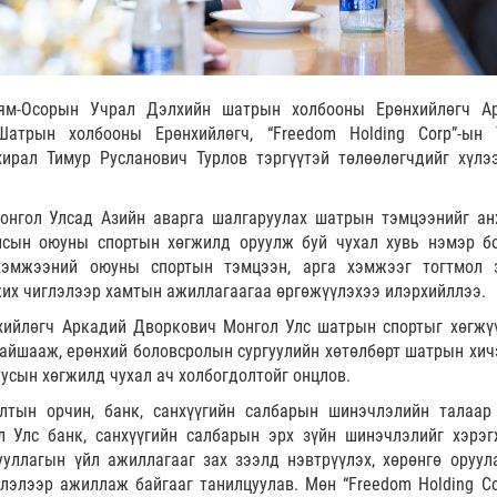
ям-Осорын Учрал Дэлхийн шатрын холбооны Ерөнхийлөгч А
атрын холбооны Ерөнхийлөгч, “Freedom Holding Corp”-ын 
хирал Тимур Русланович Турлов тэргүүтэй төлөөлөгчдийг хүлэ
онгол Улсад Азийн аварга шалгаруулах шатрын тэмцээнийг ан
лсын оюуны спортын хөгжилд оруулж буй чухал хувь нэмэр б
хэмжээний оюуны спортын тэмцээн, арга хэмжээг тогтмол 
жих чиглэлээр хамтын ажиллагаагаа өргөжүүлэхээ илэрхийллээ.
ийлөгч Аркадий Дворкович Монгол Улс шатрын спортыг хөгжү
сайшааж, ерөнхий боловсролын сургуулийн хөтөлбөрт шатрын хич
уусын хөгжилд чухал ач холбогдолтойг онцлов.
лтын орчин, банк, санхүүгийн салбарын шинэчлэлийн талаар
л Улс банк, санхүүгийн салбарын эрх зүйн шинэчлэлийг хэрэг
ууллагын үйл ажиллагааг зах зээлд нэвтрүүлэх, хөрөнгө оруул
глэлээр ажиллаж байгааг танилцуулав. Мөн “Freedom Holding Co