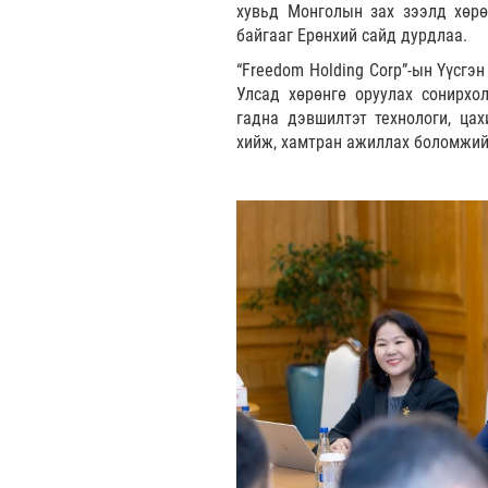
хувьд Монголын зах зээлд хөрө
байгааг Ерөнхий сайд дурдлаа.
“Freedom Holding Corp”-ын Үүсгэ
Улсад хөрөнгө оруулах сонирхол
гадна дэвшилтэт технологи, цах
хийж, хамтран ажиллах боломжийг