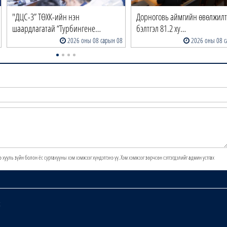
"ДЦС-3” ТӨХК-ийн нэн
Дорноговь аймгийн өвөлжил
шаардлагатай “Турбингене…
бэлтгэл 81.2 ху…
2026 оны 08 сарын 08
2026 оны 08 с
э хууль зүйн болон ёс суртахууны хэм хэмжээг хүндэтгэнэ үү. Хэм хэмжээг зөрчсөн сэтгэгдэлийг админ устгах
х