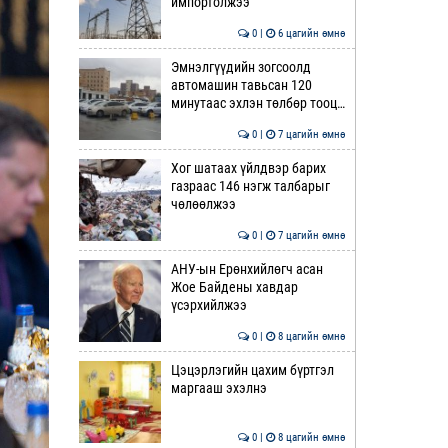
импортолжээ
0 |
6 цагийн өмнө
Эмнэлгүүдийн зогсоолд
автомашин тавьсан 120
минутаас эхлэн төлбөр тооц…
0 |
7 цагийн өмнө
Хог шатаах үйлдвэр барих
газраас 146 нэгж талбарыг
чөлөөлжээ
0 |
7 цагийн өмнө
АНУ-ын Ерөнхийлөгч асан
Жое Байдены хавдар
үсэрхийлжээ
0 |
8 цагийн өмнө
Цэцэрлэгийн цахим бүртгэл
маргааш эхэлнэ
0 |
8 цагийн өмнө