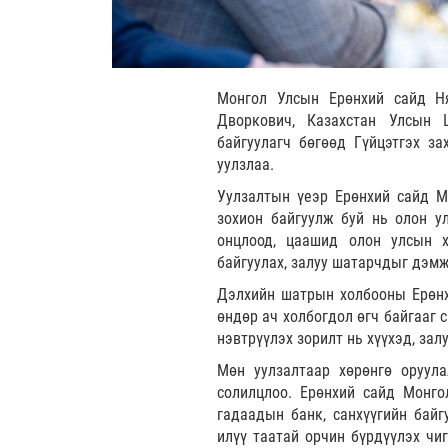
Монгол Улсын Ерөнхий сайд Н
Дворкович, Казахстан Улсын Ш
байгуулагч бөгөөд Гүйцэтгэх за
уулзлаа.
Уулзалтын үеэр Ерөнхий сайд М
зохион байгуулж буй нь олон у
онцлоод, цаашид олон улсын 
байгуулах, залуу шатарчдыг дэм
Дэлхийн шатрын холбооны Ерөнх
өндөр ач холбогдол өгч байгааг 
нэвтрүүлэх зорилт нь хүүхэд, зал
Мөн уулзалтаар хөрөнгө оруула
солилцлоо. Ерөнхий сайд Монго
гадаадын банк, санхүүгийн байг
илүү таатай орчин бүрдүүлэх чи