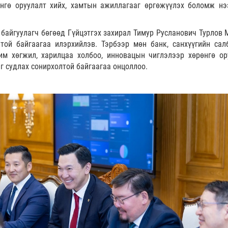
нгө оруулалт хийх, хамтын ажиллагааг өргөжүүлэх боломж нэ
н байгуулагч бөгөөд Гүйцэтгэх захирал Тимур Русланович Турлов 
той байгаагаа илэрхийлэв. Тэрбээр мөн банк, санхүүгийн сал
им хөгжил, харилцаа холбоо, инновацын чиглэлээр хөрөнгө ор
 судлах сонирхолтой байгаагаа онцоллоо.