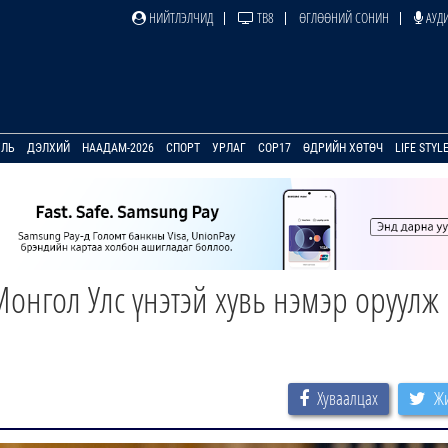
НИЙТЛЭЛЧИД
ТВ8
ӨГЛӨӨНИЙ СОНИН
АУДИ
УЛЬ
ДЭЛХИЙ
НААДАМ-2026
СПОРТ
УРЛАГ
COP17
ӨДРИЙН ХӨТӨЧ
LIFE STYL
нгол Улс үнэтэй хувь нэмэр оруулж
Хуваалцах
Жи