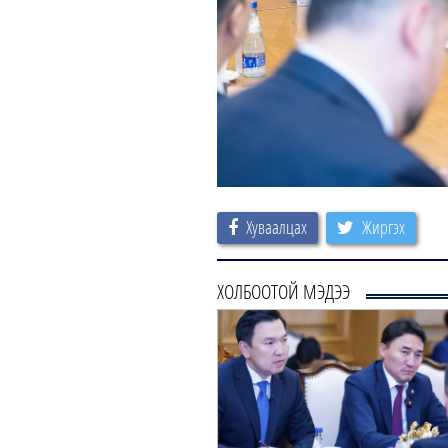
Хуваалцах
Жиргэх
ХОЛБООТОЙ МЭДЭЭ