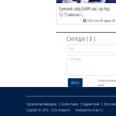
Ерөнхий сайд БНХАУ-аас сар бүр
12-15 мянган т…
2026 оны 08 сарын 08
Сэтгэгдэл (
0
)
Сэтгэгдэл бичихдэ
Илгээх
эрхтэй.
Сурталчилгаа байршуулах
Холбоо барих
Бидний тухай
Лого тата
Copyright © 2010 - 2026 Zindaa.mn Developed by mCast LLC