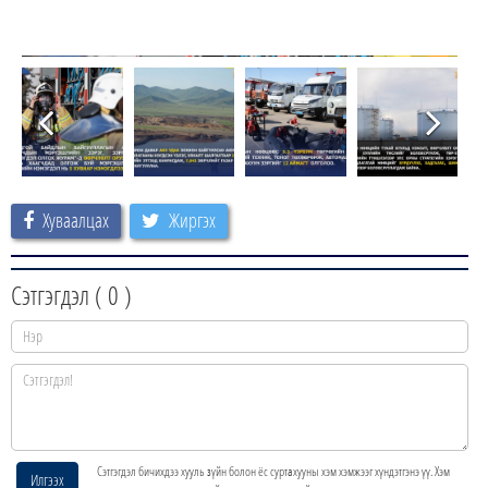
Хуваалцах
Жиргэх
Сэтгэгдэл (
0
)
Сэтгэгдэл бичихдээ хууль зүйн болон ёс суртахууны хэм хэмжээг хүндэтгэнэ үү. Хэм
Илгээх