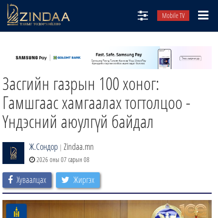
Mobile TV
НИЙТЛЭЛЧИД
ТВ8
Засгийн газрын 100 хоног:
ӨГЛӨӨНИЙ СОНИН
АУДИО ЗОХИОЛ
Гамшгаас хамгаалах тогтолцоо -
ЗИНДАА СЭТГҮҮЛ
Үндэсний аюулгүй байдал
Ж.Сондор
Zindaa.mn
|
2026 оны 07 сарын 08
Хуваалцах
Жиргэх