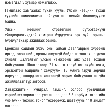
нэмэгдэл 5 хувиар нэмэгдлээ.
Гамшгаас хамгаалах тухай хууль, Улсын нөөцийн тухай
хуулийн шинэчилсэн найруулгын төслийг боловсруулж
байна.
Улсын нөөцийг стратегийн бүтээгдэхүүн
үйлдвэрлэгчидтэй хамтран бүрдүүлэх эрх зүйн орчныг
бүрдүүлэхээр ажиллаж байна.
Ерөнхий сайдын 2026 оны албан даалгаврын хүрээнд
иргэд, олон нийт, орчны аюулгүй байдлыг хангах нэгдсэн
хяналт шалгалтыг улсын хэмжээнд анх удаа зохион
байгууллаа. Шалгалтаар 21 мянга гаруй аж ахуйн нэгж,
эрсдэлтэй байршлыг хамруулж, 13 мянга гаруй зөрчил
илрүүлэн, шаардлага хангаагүй зарим байгууллагын үйл
ажиллагааг түр зогсоов.
Хаваржилтын хүндрэл, гамшиг, ослоос урьдчилан
сэргийлэх зорилгоор улсын нөөцөөс 5.3 тэрбум төгрөгийн
үнэ бүхий техник, тоног төхөөрөмж, шатахууныг 10 аймагт
олголоо.