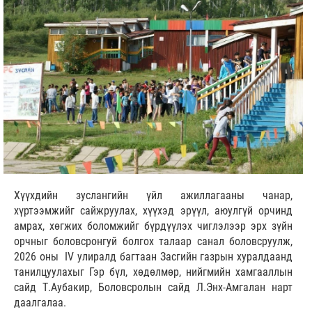
Хүүхдийн зуслангийн үйл ажиллагааны чанар,
хүртээмжийг сайжруулах, хүүхэд эрүүл, аюулгүй орчинд
амрах, хөгжих боломжийг бүрдүүлэх чиглэлээр эрх зүйн
орчныг боловсронгуй болгох талаар санал боловсруулж,
2026 оны IV улиралд багтаан Засгийн газрын хуралдаанд
танилцуулахыг Гэр бүл, хөдөлмөр, нийгмийн хамгааллын
сайд Т.Аубакир, Боловсролын сайд Л.Энх-Амгалан нарт
даалгалаа.