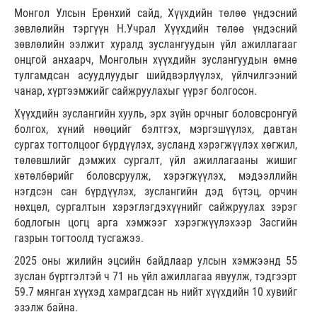
Монгол Улсын Ерөнхий сайд, Хүүхдийн төлөө үндэсний
зөвлөлийн тэргүүн Н.Учрал Хүүхдийн төлөө үндэсний
зөвлөлийн ээлжит хуралд зуслангуудын үйл ажиллагааг
онцгой анхаарч, Монголын хүүхдийн зуслангуудын өмнө
тулгамдсан асуудлуудыг шийдвэрлүүлэх, үйлчилгээний
чанар, хүртээмжийг сайжруулахыг үүрэг болгосон.
Хүүхдийн зуслангийн хууль, эрх зүйн орчныг боловсронгуй
болгох, хүний нөөцийг бэлтгэх, мэргэшүүлэх, давтан
сургах тогтолцоог бүрдүүлэх, зусланд хэрэгжүүлэх хөгжил,
төлөвшлийг дэмжих сургалт, үйл ажиллагааны жишиг
хөтөлбөрийг боловсруулж, хэрэгжүүлэх, мэдээллийн
нэгдсэн сан бүрдүүлэх, зуслангийн дэд бүтэц, орчин
нөхцөл, сургалтын хэрэглэгдэхүүнийг сайжруулах зэрэг
бодлогын цогц арга хэмжээг хэрэгжүүлэхээр Засгийн
газрын тогтоолд тусгажээ.
2025 оны жилийн эцсийн байдлаар улсын хэмжээнд 55
зуслан бүртгэлтэй ч 71 нь үйл ажиллагаа явуулж, тэдгээрт
59.7 мянган хүүхэд хамрагдсан нь нийт хүүхдийн 10 хувийг
эзэлж байна.