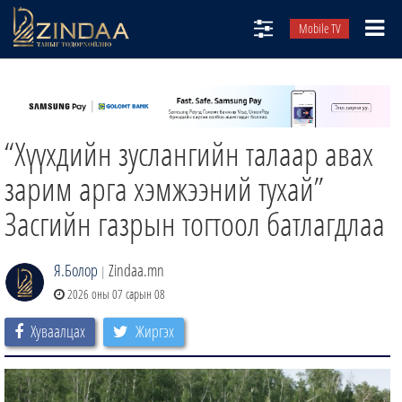
Mobile TV
НИЙТЛЭЛЧИД
ТВ8
“Хүүхдийн зуслангийн талаар авах
ӨГЛӨӨНИЙ СОНИН
АУДИО ЗОХИОЛ
зарим арга хэмжээний тухай”
ЗИНДАА СЭТГҮҮЛ
Засгийн газрын тогтоол батлагдлаа
Я.Болор
Zindaa.mn
|
2026 оны 07 сарын 08
Хуваалцах
Жиргэх