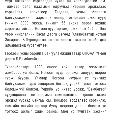
үерт автахаас сэргийлдэг чухал ач холбогдолтой юм.
Тиймээс баяр наадмын өдрүүдэд үерийн эрсдэлээс
сэргийлэх зорилгоор Геодези, усны барилга
байгууламжийн газрын инженер техникийн ажилтнууд
гинжит 3000 экска, гинжит 55 экска зэрэг техник
хэрэгсэлтэйгээр Ногоон нуур орчимд ажиллаж байна. Энэ
үеэр нийслэлийн Засаг дарга бөгөөд Улаанбаатар хотын
Захирагч Б.Пүрэвдагва ажлын явцыг шалган, холбогдох
албаныханд үүрэг өглөө.
Геодези, усны барилга байгууламжийн газар ОНӨААТҮГ-ын
дарга Б.Бямбасайхан:
“Улаанбаатарт 1990 оноос хойш газар эзэмшилт
замбараагүй болж, Ногоон нуур орчимд айлууд шороо
түрж буусан. Улмаар Ногоон нуурын ус тунгаах
байгууламж нурж эвдэрсэн бөгөөд үерийн усыг тогтоох
боломжгүй болсон. Үерийн ус ихээр урсаж, “Бөмбөгөр”
худалдааны төв орчмын хамгаалалтын далан халих
эрсдэл үүсээд байгаа юм. Тиймээс эрсдэлээс сэргийлж,
хамгийн энгийн аргаар буюу шороон далан босгож ус
тогтоох ажлыг хийж байна. Мөн ус тунгаах хэсгийг