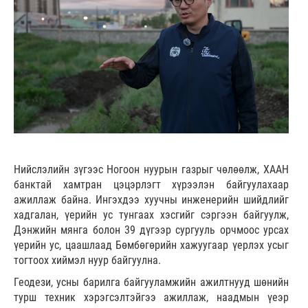
Нийслэлийн зүгээс Ногоон нуурын газрыг чөлөөлж, ХААН
банктай хамтран цэцэрлэгт хүрээлэн байгуулахаар
ажиллаж байна. Ингэхдээ хуучны инженерийн шийдлийг
хадгалан, үерийн ус тунгаах хэсгийг сэргээн байгуулж,
Дэнжийн мянга болон 39 дүгээр сургууль орчмоос урсах
үерийн ус, цаашлаад Бөмбөгөрийн хажуугаар үерлэх усыг
тогтоох хиймэл нуур байгуулна.
Геодези, усны барилга байгууламжийн ажилтнууд шөнийн
турш техник хэрэгсэлтэйгээ ажиллаж, наадмын үеэр