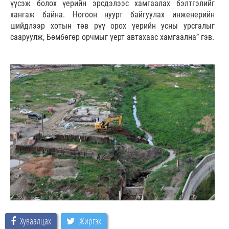
үүсэж болох үерийн эрсдэлээс хамгаалах бэлтгэлийг
хангаж байна. Ногоон нуурт байгуулах инженерийн
шийдлээр хотын төв рүү орох үерийн усны урсгалыг
сааруулж, Бөмбөгөр орчмыг үерт автахаас хамгаална” гэв.
Хуваалцах
Жиргэх