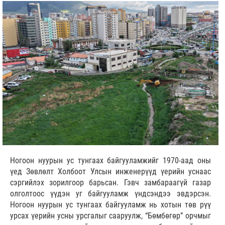
Ногоон нуурын ус тунгаах байгууламжийг 1970-аад оны
үед Зөвлөлт Холбоот Улсын инженерүүд үерийн уснаас
сэргийлэх зорилгоор барьсан. Гэвч замбараагүй газар
олголтоос үүдэн уг байгууламж үндсэндээ эвдэрсэн.
Ногоон нуурын ус тунгаах байгууламж нь хотын төв рүү
урсах үерийн усны урсгалыг сааруулж, “Бөмбөгөр” орчмыг