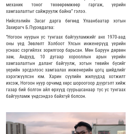
механик тоног төхөөрөмжөөр гаргаж, үерийн
хамгаалалтыг сайжруулж байна” гэлээ.
Нийслэлийн Засаг дарга бөгөөд Улаанбаатар хотын
Захирагч Б.Пүрэвдагва:
“Ногоон нуурын ус тунгаах байгууламжийг анх 1970-аад
оны үед Зөвлөлт Холбоот Улсын инженерүүд үерийн
уснаас сэргийлэх зорилгоор барьсан. Мөн Баруун дөрвөн
зам, Андууд, 10 дугаар хорооллын арын үерийн
хамгаалалтын даланг байгуулж, хотын төвийн бүсийг
үерийн эрсдэлээс хамгаалах инженерийн цогц шийдлийг
хэрэгжүүлсэн юм. Харин сүүлийн жилүүдэд хотжилт
ихсэж, Ногоон нуур орчимд хөрс шороогоор дүүргэлт хийж
газар бий болгон айл өрхүүд суурьшсанаар тус ус тунгаах
байгууламж үндсэндээ байхгүй болсон.