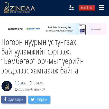
Mobile TV
НИЙТЛЭЛЧИД
ТВ8
Ногоон нуурын ус тунгаах
ӨГЛӨӨНИЙ СОНИН
АУДИО ЗОХИОЛ
байгууламжийг сэргээж,
ЗИНДАА СЭТГҮҮЛ
“Бөмбөгөр” орчмыг үерийн
эрсдэлээс хамгаалж байна
Я.Болор
Zindaa.mn
|
2026 оны 07 сарын 09
Хуваалцах
Жиргэх